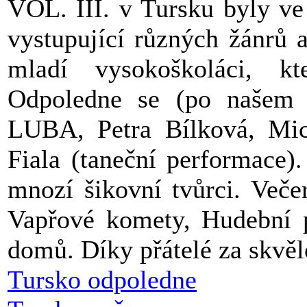
VOL. III. v Tursku byly ve
vystupující různých žánrů 
mladí vysokoškoláci, kte
Odpoledne se (po našem p
LUBA, Petra Bílková, Mic
Fiala (taneční performace)
mnozí šikovní tvůrci. Veče
Vapřové komety, Hudební 
domů. Díky přátelé za skvěl
Tursko odpoledne