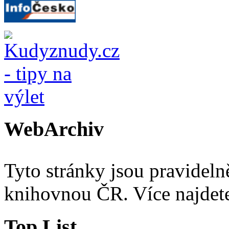
WebArchiv
Tyto stránky jsou pravidel
knihovnou ČR. Více najde
Top List