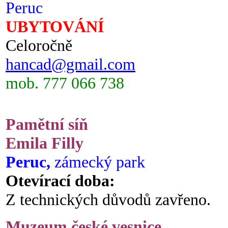
Peruc
UBYTOVÁNÍ
Celoročně
hancad@gmail.com
mob. 777 066 738
Pamětní síň
Emila Filly
Peruc,
zámecký park
Otevírací doba:
Z technických důvodů zavřeno.
Muzeum české vesnice