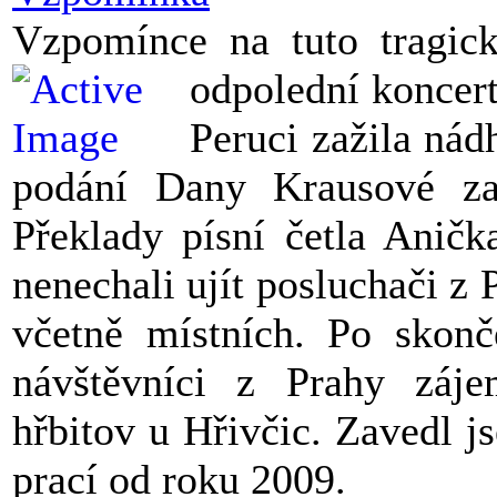
Vzpomínce na tuto tragick
odpolední koncer
Peruci zažila nád
podání Dany Krausové za
Překlady písní četla Aničk
nenechali ujít posluchači z 
včetně místních. Po skonče
návštěvníci z Prahy záje
hřbitov u Hřivčic. Zavedl 
prací od roku 2009.