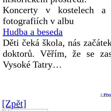
Koncerty v kostelech 
fotografiích v albu
Hudba a beseda
Děti čeká škola, nás začát
doktorů. Věřím, že se za
Vysoké Tatry…
< Pře
[Zpět]