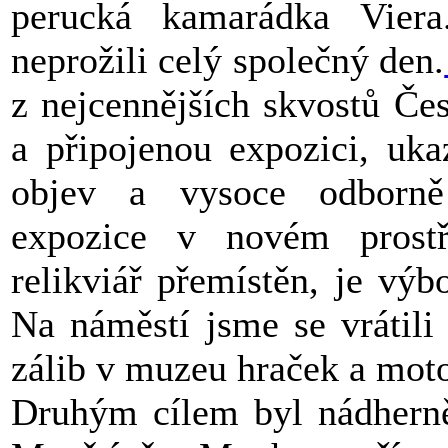
perucká kamarádka Viera
neprožili celý společný den.
z nejcennějších skvostů Čes
a připojenou expozici, ukaz
objev a vysoce odborně 
expozice v novém prost
relikviář přemístěn, je výb
Na náměstí jsme se vrátili
zálib v muzeu hraček a mot
Druhým cílem byl nádhern