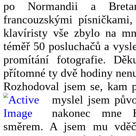
po Normandii a Breta
francouzskými písničkami, 
klavíristy vše zbylo na mn
téměř 50 posluchačů a vysl
promítání fotografie. Dě
přítomné ty dvě hodiny nenu
Rozhodoval jsem se, kam po
myslel jsem pův
nakonec mne H
směrem. A jsem mu vd