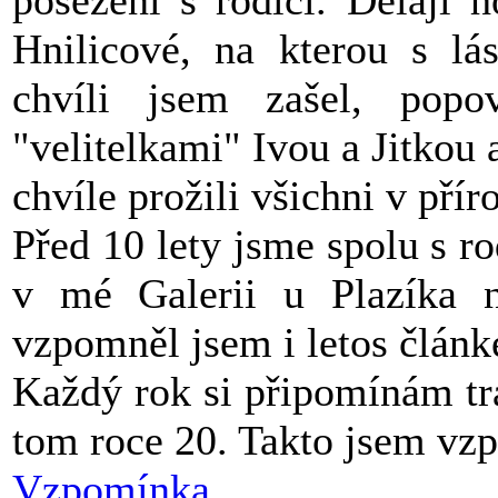
Hnilicové, na kterou s lá
chvíli jsem zašel, popo
"velitelkami" Ivou a Jitkou 
chvíle prožili všichni v přír
Před 10 lety jsme spolu s r
v mé Galerii u Plazíka n
vzpomněl jsem i letos článk
Každý rok si připomínám tr
tom roce 20. Takto jsem vz
Vzpomínka