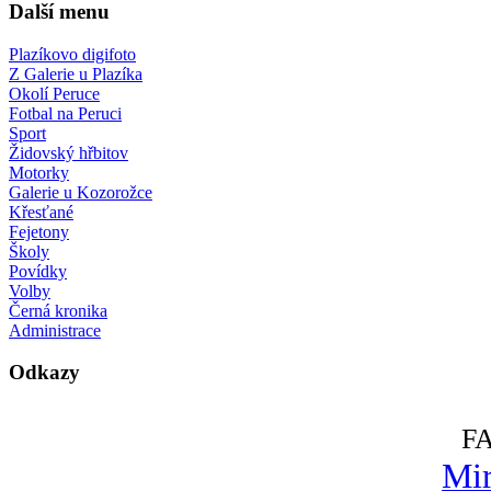
Další menu
Plazíkovo digifoto
Z Galerie u Plazíka
Okolí Peruce
Fotbal na Peruci
Sport
Židovský hřbitov
Motorky
Galerie u Kozorožce
Křesťané
Fejetony
Školy
Povídky
Volby
Černá kronika
Administrace
Odkazy
F
Mir