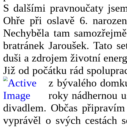
S dalšími pravnoučaty jsem
Ohře při oslavě 6. naroze
Nechyběla tam samozřejmě 
bratránek Jaroušek. Tato s
duši a zdrojem životní ener
Již od počátku rád spolupra
z bývalého domk
roky nádhernou u
divadlem. Občas připravím 
vyprávěl o svých cestách 