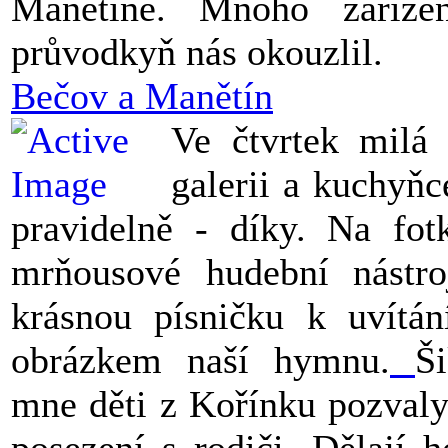
Manětíně. Mnoho zaříz
průvodkyň nás okouzlil.
Bečov a Manětín
Ve čtvrtek milá
galerii a kuchyňc
pravidelně - díky. Na fot
mrňousové hudební nástro
krásnou písničku k uvítá
obrázkem naší hymnu.
Š
mne děti z Kořínku pozvaly
posezení s rodiči. Dělají 