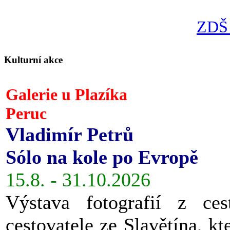
ZDŠ 
Kulturní akce
Galerie u Plazíka
Peruc
Vladimír Petrů
Sólo na kole po Evropě
15.8. - 31.10.2026
Výstava fotografií z ces
cestovatele ze Slavětína, kt