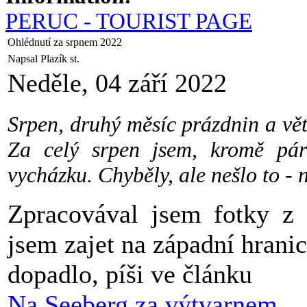
PERUC - TOURIST PAGE
Ohlédnutí za srpnem 2022
Napsal Plazík st.
Neděle, 04 září 2022
Srpen, druhý měsíc prázdnin a vě
Za celý srpen jsem, kromě pá
vycházku. Chyběly, ale nešlo to - 
Zpracovával jsem fotky z P
jsem zajet na západní hranic
dopadlo, píši ve článku
Na Seeberg za výtvarnem