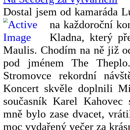
Dostal jsem od kamaráda L
na každoroční ko
Kladna, který př
Maulis. Chodím na ně již od
pod jménem The Theplo.
Stromovce rekordní návšt
Koncert skvěle doplnili M
současník Karel Kahovec 
mně bylo zase dvacet, vrá
moc vydařený večer za krásn