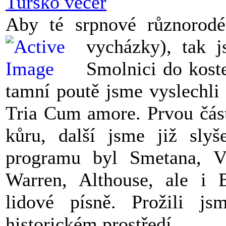
Tursko večer
Aby té srpnové různorodé
vycházky), tak 
Smolnici do koste
tamní poutě jsme vyslechli
Tria Cum amore. Prvou část
kůru, další jsme již sly
programu byl Smetana, Viv
Warren, Althouse, ale i 
lidové písně. Prožili j
historickém prostředí.