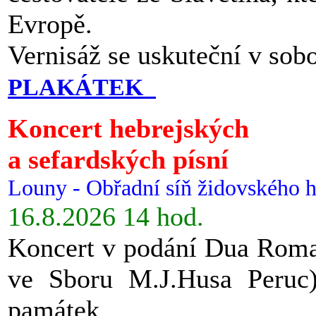
Evropě.
Vernisáž se uskuteční v sob
PLAKÁTEK
Koncert hebrejských
a sefardských písní
Louny - Obřadní síň židovského h
16.8.2026 14 hod.
Koncert v podání Dua Roman
ve Sboru M.J.Husa Peruc
památek.