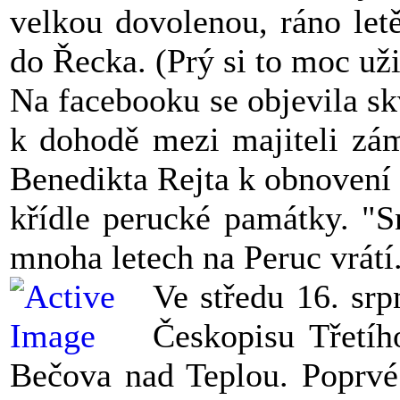
velkou dovolenou, ráno le
do Řecka. (Prý si to moc uži
Na facebooku se objevila sk
k dohodě mezi majiteli zá
Benedikta Rejta k obnovení 
křídle perucké památky. "S
mnoha letech na Peruc vrátí
Ve středu 16. srp
Českopisu Třetí
Bečova nad Teplou. Poprvé 