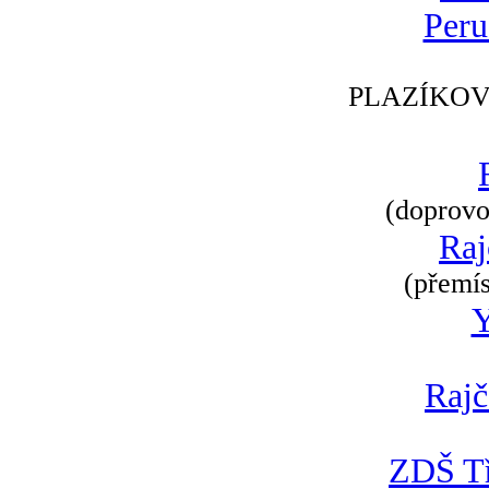
Peru
PLAZÍKOV
(doprovod
Raj
(přemís
Rajč
ZDŠ Tř