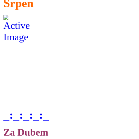
Srpen
_:_:_:_:_
Za Dubem