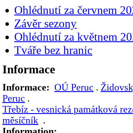
Ohlédnutí za červnem 2
Závěr sezony
Ohlédnutí za květnem 2
Tváře bez hranic
Informace
Informace:
OÚ Peruc
.
Židovsk
Peruc
.
Třebíz - vesnická památková rez
měsíčník
.
Information: