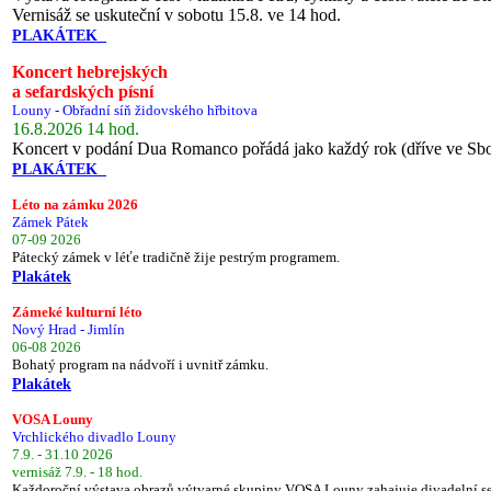
Vernisáž se uskuteční v sobotu 15.8. ve 14 hod.
PLAKÁTEK
Koncert hebrejských
a sefardských písní
Louny - Obřadní síň židovského hřbitova
16.8.2026 14 hod.
Koncert v podání Dua Romanco pořádá jako každý rok (dříve ve Sb
PLAKÁTEK
Léto na zámku 2026
Zámek Pátek
07-09 2026
Pátecký zámek v léťe tradičně žije pestrým programem.
Plakátek
Zámeké kulturní léto
Nový Hrad - Jimlín
06-08 2026
Bohatý program na nádvoří i uvnitř zámku.
Plakátek
VOSA Louny
Vrchlického divadlo Louny
7.9. - 31.10 2026
vernisáž 7.9. - 18 hod.
Každoroční výstava obrazů výtvarné skupiny VOSA Louny zahajuje divadelní s