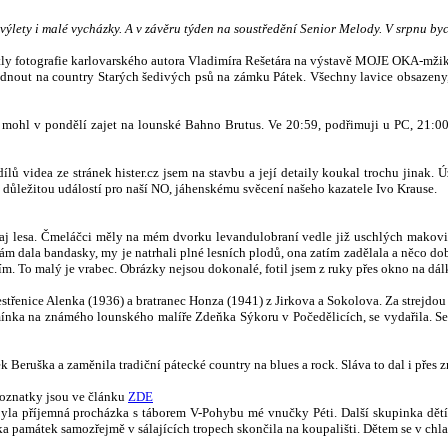
 výlety i malé vycházky. A v závěru týden na soustředění Senior Melody. V srpnu b
itly fotografie karlovarského autora Vladimíra Rešetára na výstavě MOJE OKA-mžik
 sednout na country Starých šedivých psů na zámku Pátek. Všechny lavice obsazen
k mohl v pondělí zajet na lounské Bahno Brutus. Ve 20:59, podřimuji u PC, 21:
dílů videa ze stránek hister.cz jsem na stavbu a její detaily koukal trochu jinak.
důležitou událostí pro naší NO, jáhenskému svěcení našeho kazatele Ivo Krause.
aj lesa.
Čmeláčci měly na mém dvorku levandulobraní vedle již uschlých makovic
 nám dala bandasky, my je natrhali plné lesních plodů, ona zatím zadělala a něco
sím. To malý je vrabec. Obrázky nejsou dokonalé, fotil jsem z ruky přes okno na dál
estřenice Alenka (1936) a bratranec Honza (1941) z Jirkova a Sokolova. Za strejdou 
ka na známého lounského malíře Zdeňka Sýkoru v Počedělicích, se vydařila. Sešly
k Beruška a zaměnila tradiční pátecké country na blues a rock. Sláva to dal i přes z
 poznatky jsou ve článku
ZDE
to byla příjemná procházka s táborem V-Pohybu mé vnučky Péti. Další skupinka dě
a památek samozřejmě v sálajících tropech skončila na koupališti. Dětem se v chla