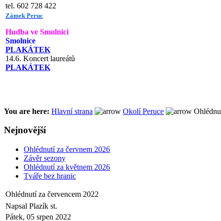
tel. 602 728 422
Zámek Peruc
Hudba ve Smolnici
Smolnice
PLAKÁTEK
14.6. Koncert laureátů
PLAKÁTEK
You are here:
Hlavní strana
Okolí Peruce
Ohlédnut
Nejnovější
Ohlédnutí za červnem 2026
Závěr sezony
Ohlédnutí za květnem 2026
Tváře bez hranic
Ohlédnutí za červencem 2022
Napsal Plazík st.
Pátek, 05 srpen 2022