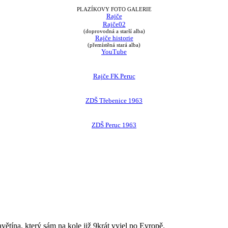
PLAZÍKOVY FOTO GALERIE
Rajče
Rajče02
(doprovodná a starší alba)
Rajče historie
(přemístěná stará alba)
YouTube
Rajče FK Peruc
ZDŠ Třebenice 1963
ZDŠ Peruc 1963
avětína, který sám na kole již 9krát vyjel po Evropě.