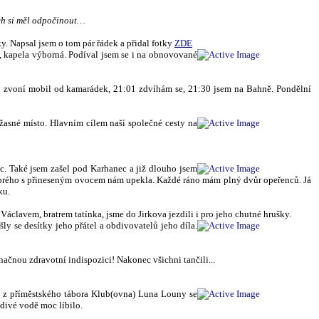
ych si měl odpočinout…
y. Napsal jsem o tom pár řádek a přidal fotky
ZDE
y, kapela výborná. Podíval jsem se i na obnovované
00 zvoní mobil od kamarádek, 21:01 zdvíhám se, 21:30 jsem na Bahně. Pondělní
 Úžasné místo. Hlavním cílem naší společné cesty na
. Také jsem zašel pod Karhanec a již dlouho jsem
 dobrého s přineseným ovocem nám upekla. Každé ráno mám plný dvůr opeřenců. Já
ku.
Václavem, bratrem tatínka, jsme do Jirkova jezdili i pro jeho chutné hrušky.
 se desítky jeho přátel a obdivovatelů jeho díla.
načnou zdravotní indispozici! Nakonec všichni tančili...
tí z příměstského tábora Klub(ovna) Luna Louny se
divé vodě moc líbilo.