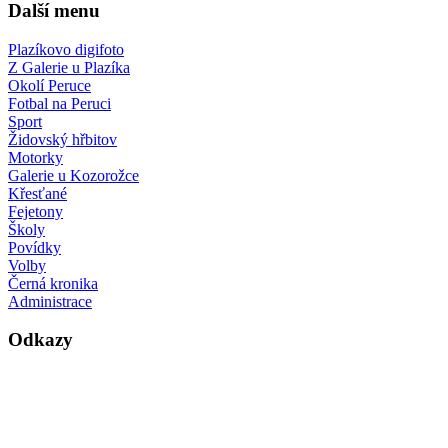
Další menu
Plazíkovo digifoto
Z Galerie u Plazíka
Okolí Peruce
Fotbal na Peruci
Sport
Židovský hřbitov
Motorky
Galerie u Kozorožce
Křesťané
Fejetony
Školy
Povídky
Volby
Černá kronika
Administrace
Odkazy