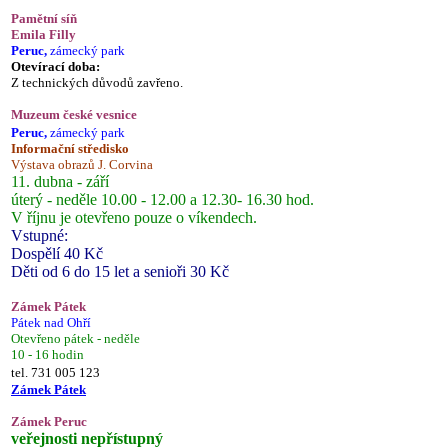
Pamětní síň
Emila Filly
Peruc,
zámecký park
Otevírací doba:
Z technických důvodů zavřeno.
Muzeum české vesnice
Peruc,
zámecký park
Informační středisko
Výstava obrazů J. Corvina
11. dubna - září
úterý - neděle 10.00 - 12.00 a 12.30- 16.30 hod.
V říjnu je otevřeno pouze o víkendech.
Vstupné:
Dospělí 40 Kč
Děti od 6 do 15 let a senioři 30 Kč
Zámek Pátek
Pátek nad Ohří
Otevřeno pátek - neděle
10 - 16 hodin
tel. 731 005 123
Zámek Pátek
Zámek Peruc
veřejnosti nepřístupný