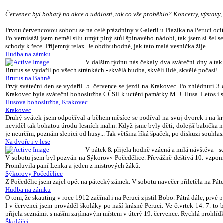
Červenec byl bohatý na akce a události, tak co vše proběhlo? Koncerty, výstavy,
Prvou červencovou sobotu se na celé prázdniny v Galerii u Plazíka na Peruci oc
Po vernisáži jsem neměl sílu umýt plný stůl špinavého nádobí, tak jsem si šel
schody k řece. Příjemný relax. Je obdivuhodné, jak tato malá vesnička žije...
Hudba na zámku
V dalším týdnu nás čekaly dva sváteční dny a ta
Brutus se vydařil po všech stránkách - skvělá hudba, skvělí lidé, skvělé počasí!
Brutus na Bahně
Prvý sváteční den se vydařil. 5. července se jezdí na Krakovec.
Po zhlédnutí 3 
Krakovec byla sváteční bohoslužba CČSH k uctění památky M. J. Husa. Letos i s 
Husova bohoslužba, Krakovec
Krakovec
Druhý svátek jsem odpočíval a během měsíce se podíval na svůj dvorek i na kr
neviděl tak bohatou úrodu lesních malin. Když jsme byly děti, dolejší babička
je neurčím, poznám slepici od husy... Tak většina říká špaček, po diskuzi souhla
Na dvoře i v lese
V pátek 8. přijela hodně vzácná a milá návštěva - s
V sobotu jsem byl pozván na Sýkorovy Počedělice. Převážně deštivá 10. vzpomín
Promluvila paní Lenka a jeden z mistrových žáků.
Sýkorovy Počedělice
Z Počedělic jsem zajel opět na pátecký zámek. V sobotu navečer přiletěla na Páte
Hudba na zámku
O tom, že skauting v roce 1912 začínal i na Peruci zjistil Bobo. Pátrá dále, prvé
I v červenci jsem prováděl školáky po naší krásné Peruci. Ve čtvrtek 14. 7. 
přijela seznámit s naším zajímavým místem v úterý 19. července. Rychlá prohlídk
Školáčci