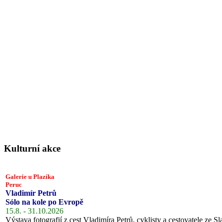
Kulturní akce
Galerie u Plazíka
Peruc
Vladimír Petrů
Sólo na kole po Evropě
15.8. - 31.10.2026
Výstava fotografií z cest Vladimíra Petrů, cyklisty a cestovatele ze Sl