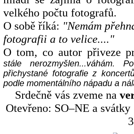
velkého počtu fotografů.
O sobě říká:
"Nemám přehna
fotografii a to velice...."
O tom, co autor přiveze p
stále nerozmyšlen...váhám.
Po
přichystané fotografie z koncer
podle momentálního nápadu a nál
Srdečně vás zveme na
ver
Otevřeno: SO–NE a svátky 
3