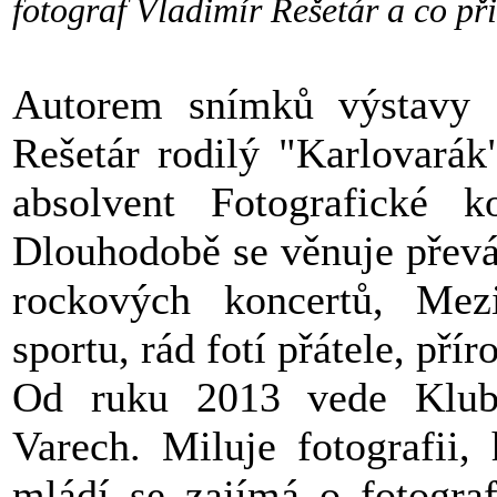
fotograf Vladimír Rešetár a co př
Autorem snímků výstavy
Rešetár rodilý "Karlovarák"
absolvent Fotografické k
Dlouhodobě se věnuje převáž
rockových koncertů, Mezi
sportu, rád fotí přátele, pří
Od ruku 2013 vede Klub 
Varech. Miluje fotografii
mládí se zajímá o fotograf