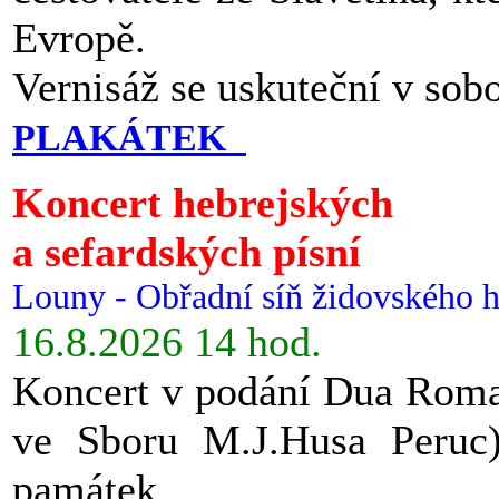
Evropě.
Vernisáž se uskuteční v sob
PLAKÁTEK
Koncert hebrejských
a sefardských písní
Louny - Obřadní síň židovského h
16.8.2026 14 hod.
Koncert v podání Dua Roman
ve Sboru M.J.Husa Peruc
památek.