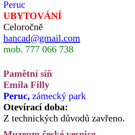
Peruc
UBYTOVÁNÍ
Celoročně
hancad@gmail.com
mob. 777 066 738
Pamětní síň
Emila Filly
Peruc,
zámecký park
Otevírací doba:
Z technických důvodů zavřeno.
Muzeum české vesnice