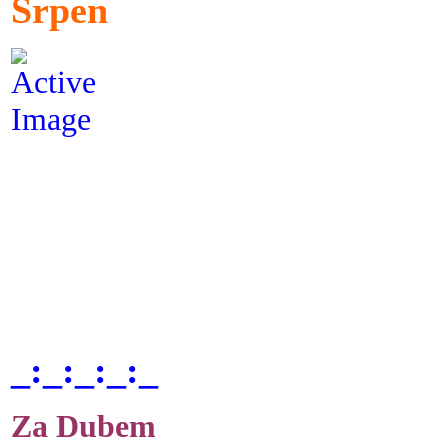
Srpen
_:_:_:_:_
Za Dubem