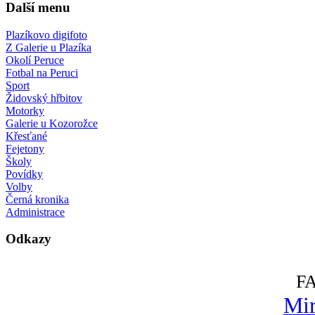
Další menu
Plazíkovo digifoto
Z Galerie u Plazíka
Okolí Peruce
Fotbal na Peruci
Sport
Židovský hřbitov
Motorky
Galerie u Kozorožce
Křesťané
Fejetony
Školy
Povídky
Volby
Černá kronika
Administrace
Odkazy
F
Mir