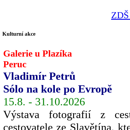
ZDŠ 
Kulturní akce
Galerie u Plazíka
Peruc
Vladimír Petrů
Sólo na kole po Evropě
15.8. - 31.10.2026
Výstava fotografií z ces
cestovatele ze Slavětína, kt