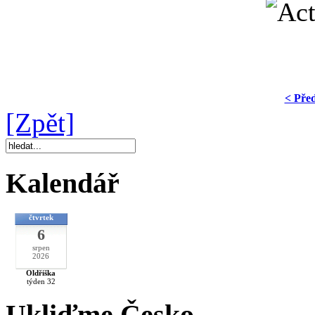
< Pře
[Zpět]
Kalendář
čtvrtek
6
srpen
2026
Oldřiška
týden 32
Ukliďme Česko