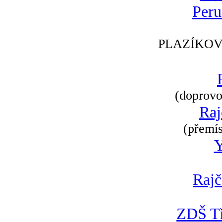
Peru
PLAZÍKOV
(doprovod
Raj
(přemís
Rajč
ZDŠ Tř