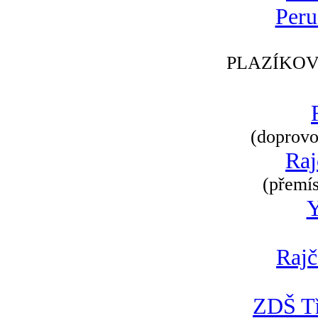
Peru
PLAZÍKOV
(doprovod
Raj
(přemís
Rajč
ZDŠ Tř