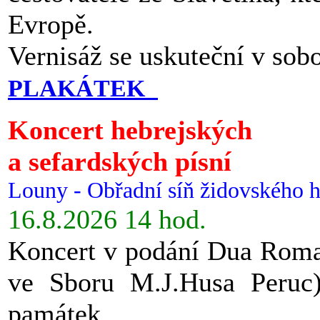
Evropě.
Vernisáž se uskuteční v sob
PLAKÁTEK
Koncert hebrejských
a sefardských písní
Louny - Obřadní síň židovského h
16.8.2026 14 hod.
Koncert v podání Dua Roman
ve Sboru M.J.Husa Peruc
památek.