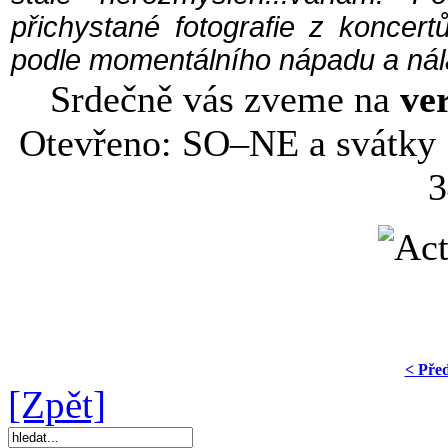
přichystané fotografie z koncer
podle momentálního nápadu a nál
Srdečně vás zveme na
ver
Otevřeno: SO–NE a svátky 
3
< Pře
[Zpět]