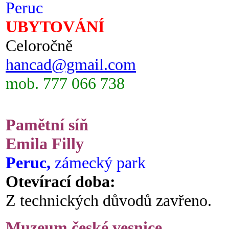
Peruc
UBYTOVÁNÍ
Celoročně
hancad@gmail.com
mob. 777 066 738
Pamětní síň
Emila Filly
Peruc,
zámecký park
Otevírací doba:
Z technických důvodů zavřeno.
Muzeum české vesnice