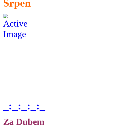
Srpen
_:_:_:_:_
Za Dubem