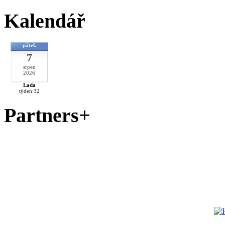
Kalendář
pátek
7
srpen
2026
Lada
týden 32
Partners+