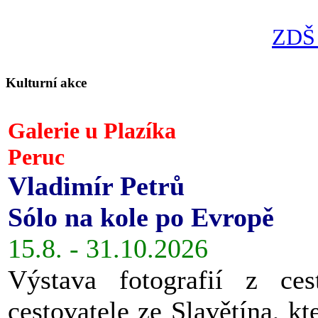
ZDŠ 
Kulturní akce
Galerie u Plazíka
Peruc
Vladimír Petrů
Sólo na kole po Evropě
15.8. - 31.10.2026
Výstava fotografií z ces
cestovatele ze Slavětína, kt