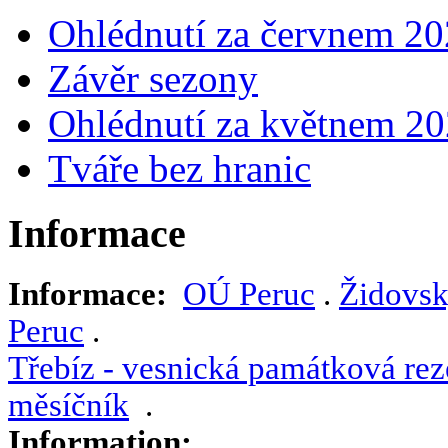
Ohlédnutí za červnem 2
Závěr sezony
Ohlédnutí za květnem 2
Tváře bez hranic
Informace
Informace:
OÚ Peruc
.
Židovsk
Peruc
.
Třebíz - vesnická památková rez
měsíčník
.
Information: