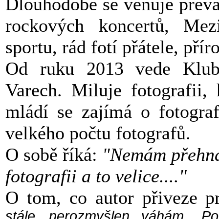
Dlouhodobě se věnuje převáž
rockových koncertů, Mezi
sportu, rád fotí přátele, pří
Od ruku 2013 vede Klub 
Varech. Miluje fotografii
mládí se zajímá o fotograf
velkého počtu fotografů.
O sobě říká:
"Nemám přehna
fotografii a to velice...."
O tom, co autor přiveze p
stále nerozmyšlen...váhám.
Po