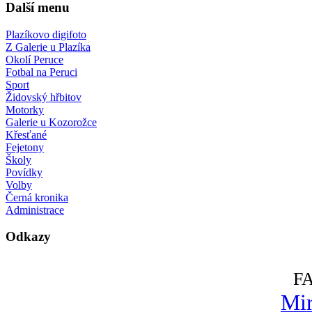
Další menu
Plazíkovo digifoto
Z Galerie u Plazíka
Okolí Peruce
Fotbal na Peruci
Sport
Židovský hřbitov
Motorky
Galerie u Kozorožce
Křesťané
Fejetony
Školy
Povídky
Volby
Černá kronika
Administrace
Odkazy
F
Mir