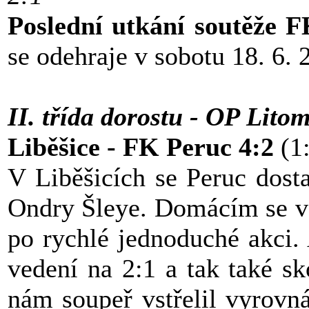
Poslední utkání soutěže 
se odehraje v sobotu 18. 6. 
II. třída dorostu - OP Lito
Liběšice - FK Peruc 4:2
(1:
V Liběšicích se Peruc dost
Ondry Šleye. Domácím se vš
po rychlé jednoduché akci.
vedení na 2:1 a tak také sk
nám soupeř vstřelil vyrovná