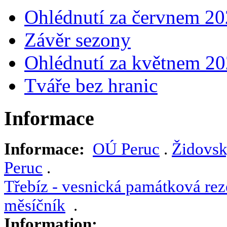
Ohlédnutí za červnem 2
Závěr sezony
Ohlédnutí za květnem 2
Tváře bez hranic
Informace
Informace:
OÚ Peruc
.
Židovsk
Peruc
.
Třebíz - vesnická památková rez
měsíčník
.
Information: