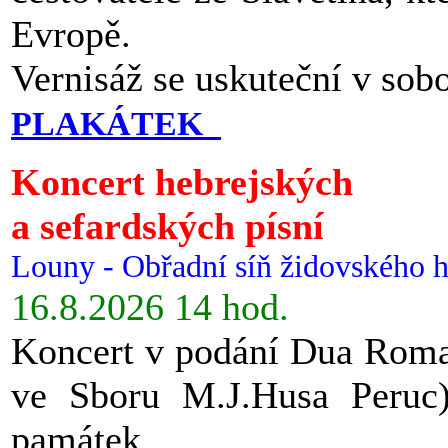
Evropě.
Vernisáž se uskuteční v sob
PLAKÁTEK
Koncert hebrejských
a sefardských písní
Louny - Obřadní síň židovského h
16.8.2026 14 hod.
Koncert v podání Dua Roman
ve Sboru M.J.Husa Peruc
památek.