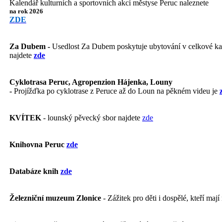
Kalendář kulturních a sportovních akcí městyse Peruc naleznete
na rok 2026
ZDE
Za Dubem -
Usedlost Za Dubem poskytuje ubytování v celkové kapa
najdete
zde
Cyklotrasa Peruc, Agropenzion Hájenka, Louny
-
Projížďka po cyklotrase z Peruce až do Loun na pěkném videu je
KVÍTEK
- lounský pěvecký sbor najdete
zde
Knihovna Peruc
zde
Databáze knih
zde
Železniční muzeum Zlonice
- Zážitek pro děti i dospělé, kteří mají