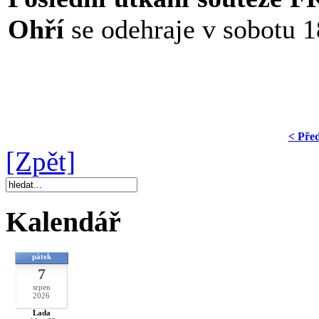
Ohří
se odehraje v sobotu 1
< Pře
[Zpět]
Kalendář
pátek
7
srpen
2026
Lada