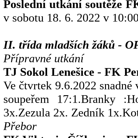
Poslední utkání soutěže 
v sobotu 18. 6. 2022 v 10:0
II. třída mladších žáků - O
Přípravné utkání
TJ Sokol Lenešice - FK Pe
Ve čtvrtek 9.6.2022 snadné 
soupeřem 17:1.Branky :H
3x.Zezula 2x. Zedník 1x.Ko
Přebor