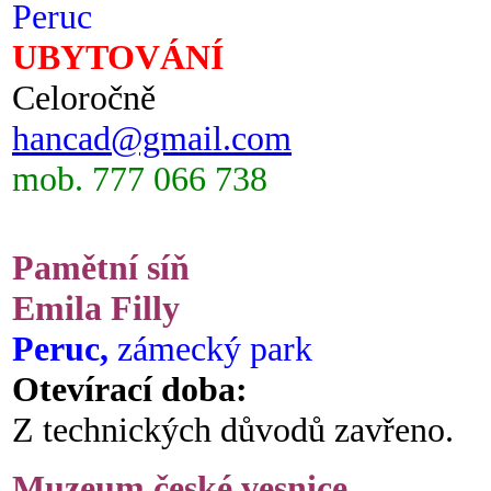
Peruc
UBYTOVÁNÍ
Celoročně
hancad@gmail.com
mob. 777 066 738
Pamětní síň
Emila Filly
Peruc,
zámecký park
Otevírací doba:
Z technických důvodů zavřeno.
Muzeum české vesnice