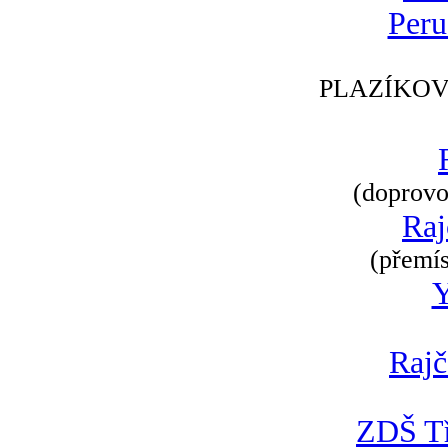
Peru
PLAZÍKOV
(doprovod
Raj
(přemís
Rajč
ZDŠ Tř