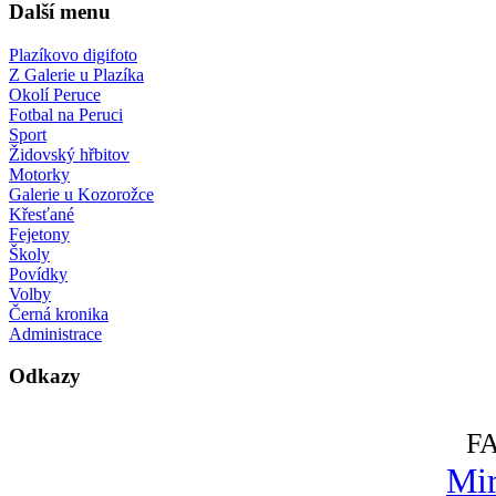
Další menu
Plazíkovo digifoto
Z Galerie u Plazíka
Okolí Peruce
Fotbal na Peruci
Sport
Židovský hřbitov
Motorky
Galerie u Kozorožce
Křesťané
Fejetony
Školy
Povídky
Volby
Černá kronika
Administrace
Odkazy
F
Mir