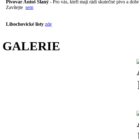
Pivovar Antoš Slaný
- Pro vás, kteří mají rádi skutečné pivo a dobré
Zavítejte
sem
Libochovické listy
zde
GALERIE