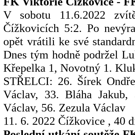
FK Viktorie Čížkovice - F
V sobotu 11.6.2022 zvít
Čížkovicích 5:2. Po nevýr
opět vrátili ke své standard
Dnes tým hodně podržel Luk
Křepelka 1, Novotný 1. Klu
STŘELCI: 26. Šírek Ondřej
Václav, 33. Bláha Jakub,
Václav, 56. Zezula Václav
11. 6. 2022 Čížkovice , 40 d
Poslední utkání soutěže F