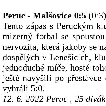
Peruc - Malšovice 0:5
(0:3
Tento zápas s Peruckým kl
mizerný fotbal se spoustou
nervozita, která jakoby se 
dospělých v Lenešicích, kl
jednoduché míče, hosté toh
ještě navýšili po přestávc
vyhráli 5:0.
12. 6. 2022 Peruc , 25 div