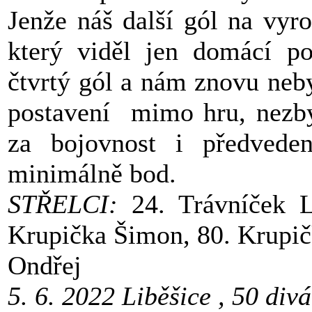
Jenže náš další gól na vyr
který viděl jen domácí po
čtvrtý gól a nám znovu neb
postavení mimo hru, nezby
za bojovnost i předveden
minimálně bod.
STŘELCI:
24. Trávníček L
Krupička Šimon, 80. Krupičk
Ondřej
5. 6. 2022 Liběšice , 50 div