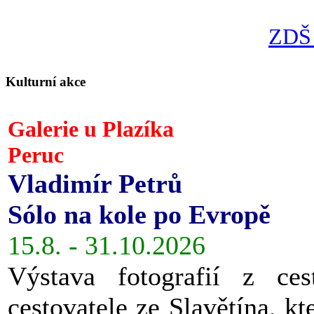
ZDŠ 
Kulturní akce
Galerie u Plazíka
Peruc
Vladimír Petrů
Sólo na kole po Evropě
15.8. - 31.10.2026
Výstava fotografií z ces
cestovatele ze Slavětína, kt