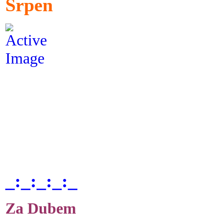
Srpen
_:_:_:_:_
Za Dubem