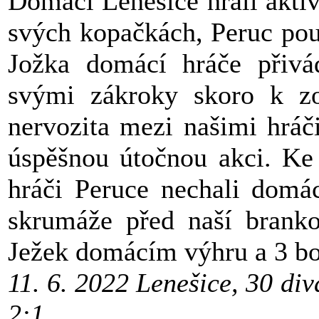
Domácí Lenešice hráli aktiv
svých kopačkách, Peruc pou
Jožka domácí hráče přivá
svými zákroky skoro k zo
nervozita mezi našimi hráč
úspěšnou útočnou akci. Ke
hráči Peruce nechali domác
skrumáže před naší branko
Ježek domácím výhru a 3 bo
11. 6. 2022 Lenešice, 30 d
2:1