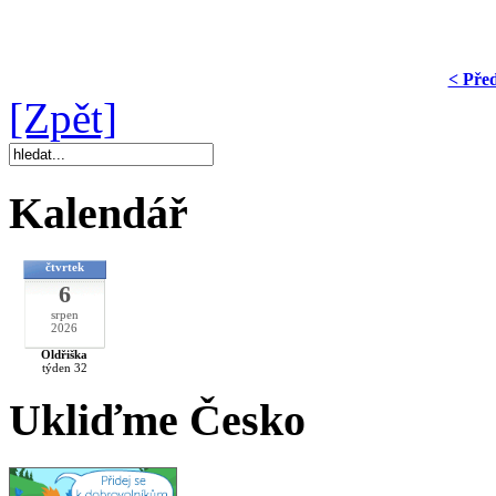
< Pře
[Zpět]
Kalendář
čtvrtek
6
srpen
2026
Oldřiška
týden 32
Ukliďme Česko