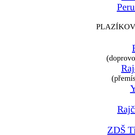
Peru
PLAZÍKOV
(doprovod
Raj
(přemís
Rajč
ZDŠ Tř