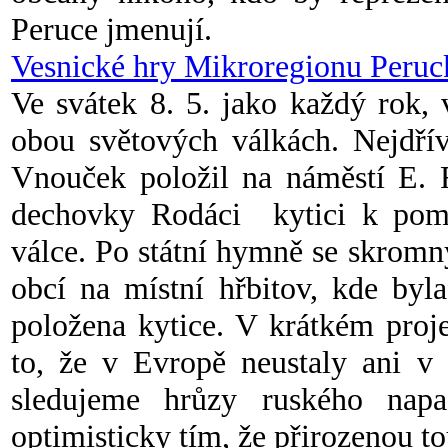
Peruce jmenují.
Vesnické hry Mikroregionu Peruck
Ve svátek 8. 5. jako každý rok,
obou světových válkách. Nejdřív
Vnouček
položil na náměstí E. 
dechovky Rodáci kytici k pomn
válce. Po státní hymně se skrom
obcí na místní hřbitov, kde byl
položena kytice. V krátkém proj
to, že v Evropě neustaly ani v 
sledujeme hrůzy ruského napa
optimisticky tím, že přirozenou t