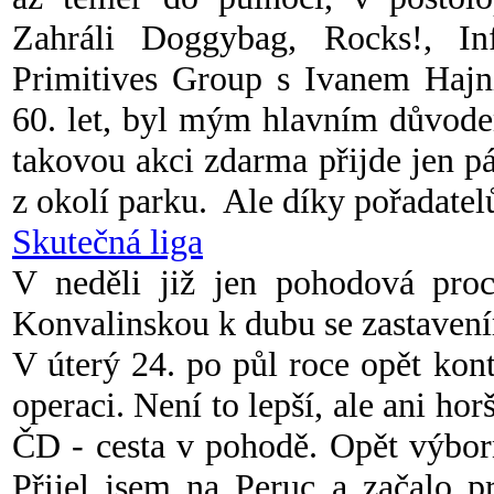
Zahráli Doggybag, Rocks!, I
Primitives Group s Ivanem Hajni
60. let, byl mým hlavním důvodem
takovou akci zdarma přijde jen pá
z okolí parku. Ale díky pořadatel
Skutečná liga
V neděli již jen pohodová proc
Konvalinskou k dubu se zastave
V úterý 24. po půl roce opět kon
operaci. Není to lepší, ale ani hor
ČD - cesta v pohodě. Opět výbor
Přijel jsem na Peruc a začalo p