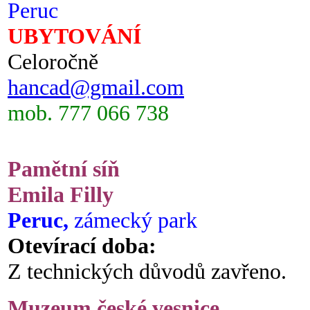
Peruc
UBYTOVÁNÍ
Celoročně
hancad@gmail.com
mob. 777 066 738
Pamětní síň
Emila Filly
Peruc,
zámecký park
Otevírací doba:
Z technických důvodů zavřeno.
Muzeum české vesnice