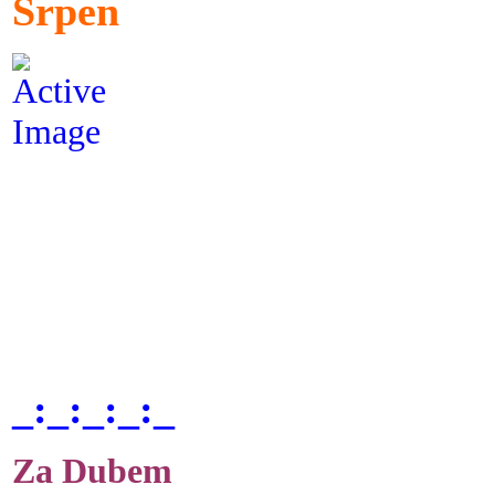
Srpen
_:_:_:_:_
Za Dubem