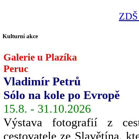
ZDŠ 
Kulturní akce
Galerie u Plazíka
Peruc
Vladimír Petrů
Sólo na kole po Evropě
15.8. - 31.10.2026
Výstava fotografií z ces
cestovatele ze Slavětína, kt