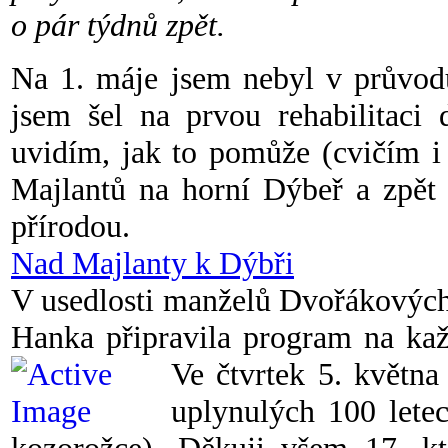
o pár týdnů zpět.
Na 1. máje jsem nebyl v průvodu,
jsem šel na prvou rehabilitaci
uvidím, jak to pomůže (cvičím i
Majlantů na horní Dýbeř a zpět
přírodou.
Nad Majlanty k Dýbři
V usedlosti manželů Dvořákových 
Hanka připravila program na kaž
Ve čtvrtek 5. květn
uplynulých 100 letec