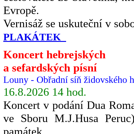
Evropě.
Vernisáž se uskuteční v sob
PLAKÁTEK
Koncert hebrejských
a sefardských písní
Louny - Obřadní síň židovského h
16.8.2026 14 hod.
Koncert v podání Dua Roman
ve Sboru M.J.Husa Peruc
památek.