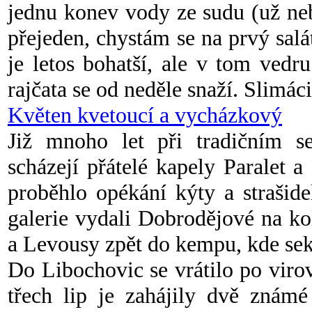
jednu konev vody ze sudu (už neb
přejeden, chystám se na prvý salát,
je letos bohatší, ale v tom vedru
rajčata se od neděle snaží. Slimáci
Květen kvetoucí a vycházkový
Již mnoho let při tradičním s
scházejí přátelé kapely Paralet 
proběhlo opékání kýty a strašid
galerie vydali Dobrodějové na ko
a Levousy zpět do kempu, kde sek
Do Libochovic se vrátilo po viro
třech lip je zahájily dvě známé