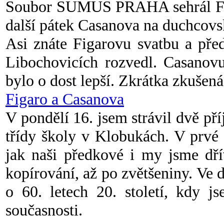
Soubor SUMUS PRAHA sehrál Fig
další pátek Casanova na duchcov
Asi znáte Figarovu svatbu a před
Libochovicích rozvedl. Casanovu
bylo o dost lepší. Zkrátka zkušen
Figaro a Casanova
V pondělí 16. jsem strávil dvě př
třídy školy v Klobukách. V prvé
jak naši předkové i my jsme dřív
kopírování, až po zvětšeniny. Ve d
o 60. letech 20. století, kdy j
současnosti.