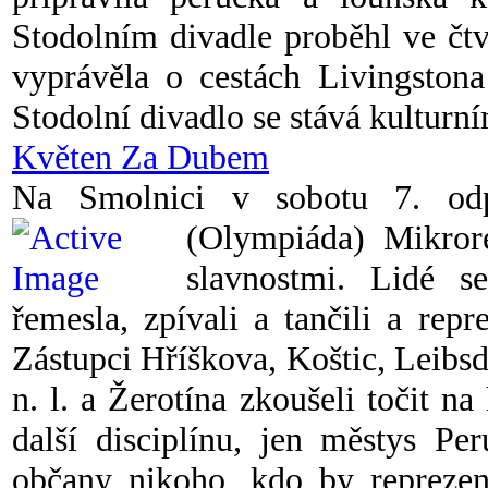
Stodolním divadle proběhl ve čt
vyprávěla o cestách Livingston
Stodolní divadlo se stává kulturn
Květen Za Dubem
Na Smolnici v sobotu 7. odp
(Olympiáda) Mikror
slavnostmi. Lidé se
řemesla, zpívali a tančili a repr
Zástupci Hříškova, Koštic, Leibs
n. l. a Žerotína zkoušeli točit na
další disciplínu, jen městys P
občany nikoho, kdo by reprezent