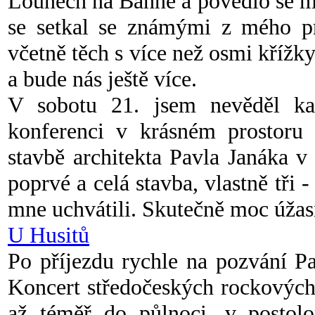
Lounech na Bahně a povedlo se mu
se setkal se známými z mého pr
včetně těch s více než osmi křížk
a bude nás ještě více.
V sobotu 21. jsem nevěděl k
konferenci v krásném prostor
stavbě architekta Pavla Janáka v
poprvé a celá stavba, vlastně tři
mne uchvátili. Skutečně moc úž
U Husitů
Po příjezdu rychle na pozvání Pa
Koncert středočeských rockových
až téměř do půlnoci, v postolo