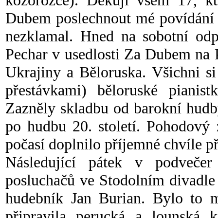
kozorožce). Děkuji všem 17, kte
Dubem poslechnout mé povídání 
nezklamal. Hned na sobotní odpo
Pechar v usedlosti Za Dubem na P
Ukrajiny a Běloruska. Všichni si
přestávkami) běloruské pianist
Zazněly skladbu od barokní hudb
po hudbu 20. století. Pohodový 
počasí doplnilo příjemné chvíle př
Následující pátek v podvečer
posluchačů ve Stodolním divadle 
hudebník Jan Burian. Bylo to m
připravila perucká a lounská 