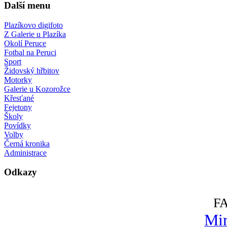
Další menu
Plazíkovo digifoto
Z Galerie u Plazíka
Okolí Peruce
Fotbal na Peruci
Sport
Židovský hřbitov
Motorky
Galerie u Kozorožce
Křesťané
Fejetony
Školy
Povídky
Volby
Černá kronika
Administrace
Odkazy
F
Mir