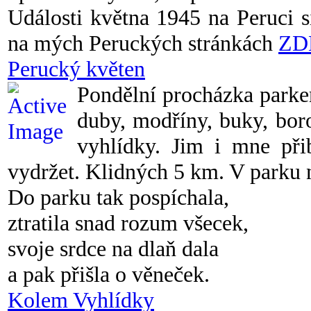
Události května 1945 na Peruci 
na mých Peruckých stránkách
ZD
Perucký květen
Pondělní procházka parke
duby, modříny, buky, bor
vyhlídky. Jim i mne při
vydržet. Klidných 5 km. V parku 
Do parku tak pospíchala,
ztratila snad rozum všecek,
svoje srdce na dlaň dala
a pak přišla o věneček.
Kolem Vyhlídky