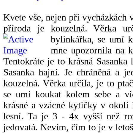
Kvete vše, nejen při vycházkách v l
příroda je kouzelná. Věrka urč
bylinkářka, se umí
k
mne upozornila na k
Tentokráte je to krásná Sasanka l
Sasanka hajní. Je chráněná a jed
kouzelná. Věrka určila, je to pt
se umí koukat kolem sebe a vi
krásné a vzácné kytičky v okolí 
lesní. Ta je 3 - 4x vyšší než ro
jedovatá. Nevím, čím to je v le