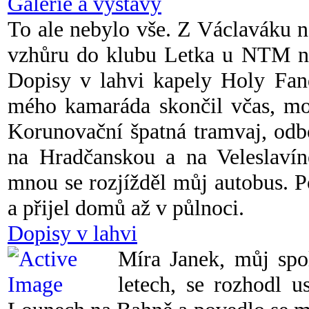
Galerie a výstavy
To ale nebylo vše. Z Václaváku 
vzhůru do klubu Letka u NTM na
Dopisy v lahvi kapely Holy Fan
mého kamaráda skončil včas, mo
Korunovační špatná tramvaj, odb
na Hradčanskou a na Veleslavín
mnou se rozjížděl můj autobus. P
a přijel domů až v půlnoci.
Dopisy v lahvi
Míra Janek, můj spo
letech, se rozhodl 