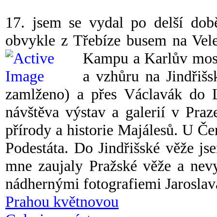
17. jsem se vydal po delší dob
obvykle z Třebíze busem na Vele
Kampu a Karlův mos
a vzhůru na Jindřišs
zamlženo) a přes Václavák do 
návštěva výstav a galerií v Pr
přírody a historie Majálesů. U Č
Podestáta. Do Jindřišské věže j
mne zaujaly Pražské věže a nevy
nádhernými fotografiemi Jaroslava
Prahou květnovou