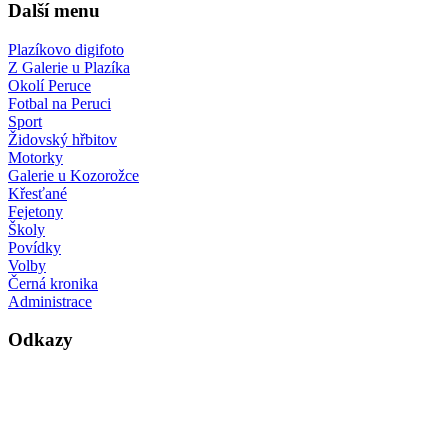
Další menu
Plazíkovo digifoto
Z Galerie u Plazíka
Okolí Peruce
Fotbal na Peruci
Sport
Židovský hřbitov
Motorky
Galerie u Kozorožce
Křesťané
Fejetony
Školy
Povídky
Volby
Černá kronika
Administrace
Odkazy