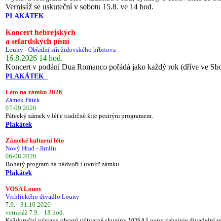
Vernisáž se uskuteční v sobotu 15.8. ve 14 hod.
PLAKÁTEK
Koncert hebrejských
a sefardských písní
Louny - Obřadní síň židovského hřbitova
16.8.2026 14 hod.
Koncert v podání Dua Romanco pořádá jako každý rok (dříve ve Sb
PLAKÁTEK
Léto na zámku 2026
Zámek Pátek
07-09 2026
Pátecký zámek v léťe tradičně žije pestrým programem.
Plakátek
Zámeké kulturní léto
Nový Hrad - Jimlín
06-08 2026
Bohatý program na nádvoří i uvnitř zámku.
Plakátek
VOSA Louny
Vrchlického divadlo Louny
7.9. - 31.10 2026
vernisáž 7.9. - 18 hod.
Každoroční výstava obrazů výtvarné skupiny VOSA Louny zahajuje divadelní s