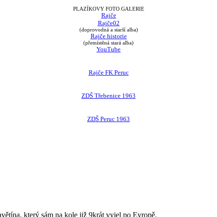
PLAZÍKOVY FOTO GALERIE
Rajče
Rajče02
(doprovodná a starší alba)
Rajče historie
(přemístěná stará alba)
YouTube
Rajče FK Peruc
ZDŠ Třebenice 1963
ZDŠ Peruc 1963
avětína, který sám na kole již 9krát vyjel po Evropě.