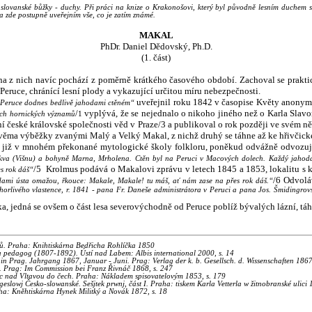
é slovanské bůžky - duchy. Při práci na knize o Krakonošovi, který byl původně lesním duchem
 zde postupně uveřejním vše, co je zatím známé.
MAKAL
PhDr. Daniel Dědovský, Ph.D.
(1. část)
z nich navíc pochází z poměrně krátkého časového období. Zachoval se praktick
 Peruce, chránící lesní plody a vykazující určitou míru nebezpečnosti.
uveřejnil roku 1842 v časopise Květy anonym
e Peruce dodnes bedlivě jahodami ctěném“
/
vyplývá, že se nejednalo o nikoho jiného než o Karla Slav
rých hornických významů
1
ání české královské společnosti věd v Praze/3 a publikoval o rok později ve sv
věma výběžky zvanými Malý a Velký Makal, z nichž druhý se táhne až ke hřivčick
es již v mnohém překonané mytologické školy folkloru, poněkud odvážně odvozuj
kva (Višnu) a bohyně Marna, Mrholena. Ctěn byl na Peruci v Macových dolech. Každý jahodář
/5 Krolmus podává o Makalovi zprávu v letech 1845 a 1853, lokalitu s k
es rok dáš“
/6 Odvoláv
dami ústa omažou, řkouce: Makale, Makale! tu máš, ať nám zase na přes rok dáš.“
orlivého vlastence, r. 1841 - pana Fr. Daneše administrátora v Peruci a pana Jos. Šmidingrov
, jedná se ovšem o část lesa severovýchodně od Peruce poblíž bývalých lázní, táh
mů. Praha: Knihtiskárna Bedřicha Rohlíčka 1850
a pedagog (1807-1892). Ústí nad Labem: Albis international 2000, s. 14
in Prag. Jahrgang 1867, Januar - Juni. Prag: Verlag der k. b. Gesellsch. d. Wissenschaften 1867
. Prag: Im Commission bei Franz Řivnáč 1868, s. 247
c nad Vltavou do čech. Praha: Nákladem spisovatelovým 1853, s. 179
eslowj Česko-slowanské. Sešjtek prwnj, část I. Praha: tiskem Karla Vetterla w žitnobranské ulici
aha: Kněhtiskárna Hynek Militký a Novák 1872, s. 18