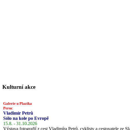
Kulturní akce
Galerie u Plazíka
Peruc
Vladimír Petrů
Sólo na kole po Evropě
15.8. - 31.10.2026
Výstava fotografií z cest Vladimíra Petrů, cyklisty a cestovatele ze Sl