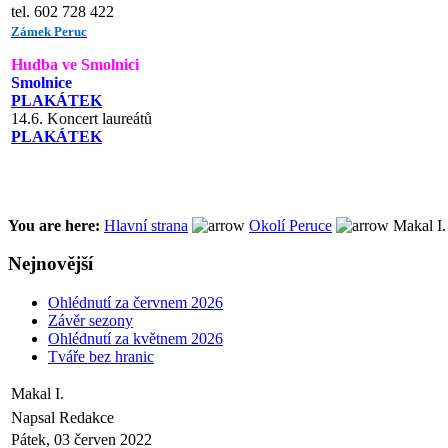
tel. 602 728 422
Zámek Peruc
Hudba ve Smolnici
Smolnice
PLAKÁTEK
14.6. Koncert laureátů
PLAKÁTEK
You are here:
Hlavní strana
Okolí Peruce
Makal I.
Nejnovější
Ohlédnutí za červnem 2026
Závěr sezony
Ohlédnutí za květnem 2026
Tváře bez hranic
Makal I.
Napsal Redakce
Pátek, 03 červen 2022