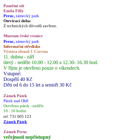
Pamětní síň
Emila Filly
Peruc,
zámecký park
Otevírací doba:
Z technických důvodů zavřeno.
Muzeum české vesnice
Peruc,
zámecký park
Informační středisko
Výstava obrazů J. Corvina
11. dubna - září
úterý - neděle 10.00 - 12.00 a 12.30- 16.30 hod.
V říjnu je otevřeno pouze o víkendech.
Vstupné:
Dospělí 40 Kč
Děti od 6 do 15 let a senioři 30 Kč
Zámek Pátek
Pátek nad Ohří
Otevřeno pátek - neděle
10 - 16 hodin
tel. 731 005 123
Zámek Pátek
Zámek Peruc
veřejnosti nepřístupný