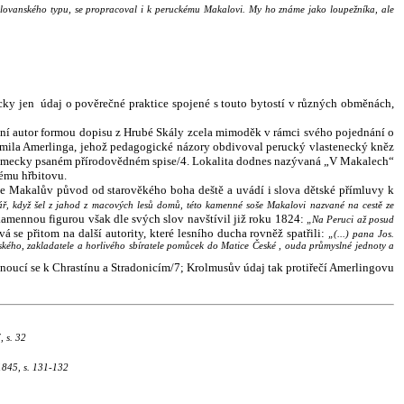
 slovanského typu, se propracoval i k peruckému Makalovi. My ho známe jako loupežníka, ale
y jen údaj o pověrečné praktice spojené s touto bytostí v různých obměnách,
ní autor formou dopisu z Hrubé Skály zcela mimoděk v rámci svého pojednání o
omila Amerlinga, jehož pedagogické názory obdivoval perucký vlastenecký kněz
ém německy psaném přírodovědném spise/4. Lokalita dodnes nazývaná „V Makalech“
ému hřbitovu.
e Makalův původ od starověkého boha deště a uvádí i slova dětské přímluvy k
, když šel z jahod z macových lesů domů, této kamenné soše Makalovi nazvané na cestě ze
amennou figurou však dle svých slov navštívil již roku 1824:
„Na Peruci až posud
á se přitom na další autority, které lesního ducha rovněž spatřili:
„(...) pana Jos.
ského, zakladatele a horlivého sbíratele pomůcek do Matice České , ouda průmyslné jednoty a
noucí se k Chrastínu a Stradonicím/7; Krolmusův údaj tak protiřečí Amerlingovu
, s. 32
 1845, s. 131-132