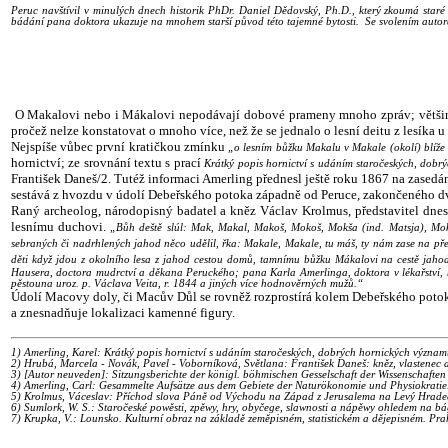
Peruc navštívil v minulých dnech historik PhDr. Daniel Dědovský, Ph.D., který zkoumá star
bádání pana doktora ukazuje na mnohem starší původ této tajemné bytosti. Se svolením autora
O Makalovi nebo i Mákalovi nepodávají dobové prameny mnoho zpráv; většina 
pročež nelze konstatovat o mnoho více, než že se jednalo o lesní deitu z lesíka u
Nejspíše vůbec první kratičkou zmínku
„o lesním bůžku Makalu v Makale (okolí) blíž
hornictví; ze srovnání textu s prací
Krátký popis hornictví s udáním staročeských, dob
František Daneš/2. Tutéž informaci Amerling přednesl ještě roku 1867 na zased
sestává z hvozdu v údolí Debeřského potoka západně od Peruce, zakončeného d
Raný archeolog, národopisný badatel a kněz Václav Krolmus, představitel dn
lesnímu duchovi.
„Bůh deště slúl: Mak, Makal, Makoš, Mokoš, Mokša (ind. Matsja), Mo
sebraných či nadrhlených jahod něco udělil, řka: Makale, Makale, tu máš, ty nám zase na př
děti když jdou z okolního lesa z jahod cestou domů, tamnímu bůžku Mákalovi na cestě jaho
Hausera, doctora mudrctví a děkana Peruckého; pana Karla Amerlinga, doktora v lékařství, h
pěstouna uroz. p. Václava Veita, r. 1844 a jiných více hodnověrných mužů.“
Údolí Macovy doly, či Macův Důl se rovněž rozprostírá kolem Debeřského potoka
a znesnadňuje lokalizaci kamenné figury.
1) Amerling, Karel: Krátký popis hornictví s udáním staročeských, dobrých hornických význa
2) Hrubá, Marcela - Novák, Pavel - Voborníková, Světlana: František Daneš: kněz, vlastenec 
3) [Autor neuveden]: Sitzungsberichte der königl. böhmischen Gesselschaft der Wissenschaften 
4) Amerling, Carl: Gesammelte Aufsätze aus dem Gebiete der Naturökonomie und Physiokratie
5) Krolmus, Váceslav: Příchod slova Páně od Východu na Západ z Jerusalema na Levý Hrade
6) Sumlork, W. S.: Staročeské powěsti, zpěwy, hry, obyčege, slawnosti a nápěwy ohledem na bág
7) Krupka, V.: Lounsko. Kulturní obraz na základě zeměpisném, statistickém a dějepisném. Pr