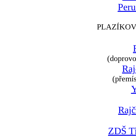
Peru
PLAZÍKOV
(doprovod
Raj
(přemís
Rajč
ZDŠ Tř