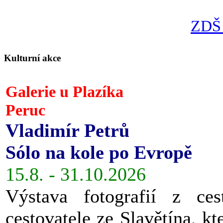
ZDŠ 
Kulturní akce
Galerie u Plazíka
Peruc
Vladimír Petrů
Sólo na kole po Evropě
15.8. - 31.10.2026
Výstava fotografií z ces
cestovatele ze Slavětína, kt