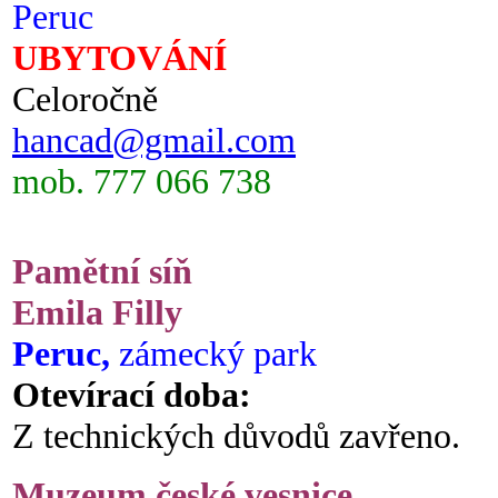
Peruc
UBYTOVÁNÍ
Celoročně
hancad@gmail.com
mob. 777 066 738
Pamětní síň
Emila Filly
Peruc,
zámecký park
Otevírací doba:
Z technických důvodů zavřeno.
Muzeum české vesnice