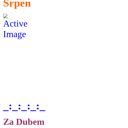
Srpen
_:_:_:_:_
Za Dubem