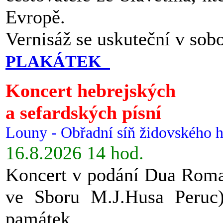
Evropě.
Vernisáž se uskuteční v sob
PLAKÁTEK
Koncert hebrejských
a sefardských písní
Louny - Obřadní síň židovského h
16.8.2026 14 hod.
Koncert v podání Dua Roman
ve Sboru M.J.Husa Peruc
památek.