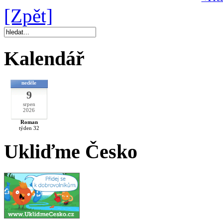
[Zpět]
Kalendář
neděle
9
srpen
2026
Roman
týden 32
Ukliďme Česko