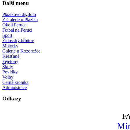
Další menu
Plazíkovo digifoto
Z Galerie u Plazíka
Okolí Peruce
Fotbal na Peruci
Sport
Židovský hřbitov
Motorky
Galerie u Kozorožce
Křesťané
Fejetony
Školy
Povídky
Volby
Černá kronika
Administrace
Odkazy
F
Mir