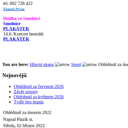
tel. 602 728 422
Zámek Peruc
Hudba ve Smolnici
Smolnice
PLAKÁTEK
14.6. Koncert laureátů
PLAKÁTEK
You are here:
Hlavní strana
Sport
Ohlédnutí za ú
Nejnovější
Ohlédnutí za červnem 2026
Závěr sezony
Ohlédnutí za květnem 2026
Tváře bez hranic
Ohlédnutí za únorem 2022
Napsal Plazík st.
Středa, 02 březen 2022