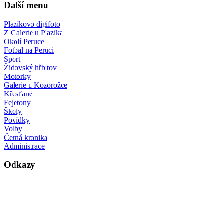
Další menu
Plazíkovo digifoto
Z Galerie u Plazíka
Okolí Peruce
Fotbal na Peruci
Sport
Židovský hřbitov
Motorky
Galerie u Kozorožce
Křesťané
Fejetony
Školy
Povídky
Volby
Černá kronika
Administrace
Odkazy