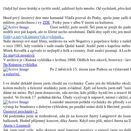
I když byl únor krátký a rychle utekl, událostí bylo mnoho. Od vycházek, přes k
Hned prvý únorový den mne kamarád Vláďa pozval do Prahy, spolu jsme zašli d
můžete, poslechnou i vy
ZDE
. Fotky jsou v albu V únoru za kulturou.
Únor nebílý, pole nesílí. Šel jsem se projít do par
neděli sice pár kapek, ale to šílené sucho neodstraní. Další dny opět vítr, jen mo
Fotky z prvých únorových vycházek...
Stále skenuji své staré filmy, nedávno na web Negativy z popelnice fotky z naš
v roce 1965, kdy vznikla i naše osada Qudal kanál. Jezdil jsem s kapelou méh
Mirek Kovařík a zpívalo to nejlepší z folk a country. Jistě znalci poznají. A Lo
Ze starých negativů
V archivu je i Krásná vyhlídka v květnu 1998. Oldřich bez okovů, borovice - lavič
Na Krásnou vyhlídku
Po 2 měsících 15. února zase Prahou za výstavami 
a galerijní
.
I ve druhé dekádě února jsem chodil na vycházky. Často jen do blízkého okolí
kolem mohyly a železité studánky jsem zvládnul. Zpět od hotelu jsem měl "taxík
dáme na místo. Byl jsem dotazován, zda nevím, kdo plíšky hyzdí les a rezavé hř
stodol. Ve čtvrtek 17. pořádná dávka. Úřady vyzývají k nápravě, místní i uklízí, a
Lounské muzeum pořádá vycházky do přírody s odbo
výstup ke Stradonce s dobrým výhledem, po prudké stráni dolů k Havírně, pozůs
Únorové procházky 2
Od podzimka jsem se rozhodoval, zda jít na koncert Anety Langerové do lounsk
balkonek. Hodně příjemný koncert, díky Aneto. Když toto píši, mluví Aneta na 
Aneta v Lounech
Jak jsem psal výše, stále skenuji staré barevné pozitivy a narazil jsem na da