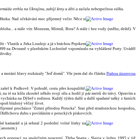
armáda vtrhla na Ukrajinu, zabíjí ženy a děti a začala nebezpečnou válku.
Hutka. Nad očekávání moc příjemný večer. Něco si
loha... a stále vítr. Monzum, Mistrál, Bora? A stále i bez vody (sněhu, deště). V
dit - Vlastik a Jirka Loudojc a já s bráchou Pepikem
e 1999 na Dvoraně v plzeňském Lochotíně vzpomínalo na vyhlášené Porty. Uváděl
 diváky.
va a motání hlavy rozkázaly "Jeď domů". Vše jsem dal do článku
Prahou únorovou
zašel k Podkově. V pohodě, cestu přes koupaliště,
na té na kůlu zkoušel někdo svojí sílu a hodil jí pár metrů do trávy. Opravím a
 vycházka na Dýbeř s rodinou. Každý týden další a další spadané tašky z farních
lespoň blažený věčný život.
říjemné procházce "Zimní přírodou Perucka". Sraz před stradonickou hospodou,
k Oldřichovu dubu s povídáním o peruckých pískovcích.
al kamarád a já sehnal 2 poslední volné lístky na
 Canonem.)
všech generací na společném posezení. Třeba Sparta - Slavia v lednu 1995 v již