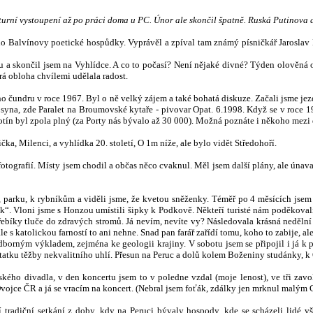
ulturní vystoupení až po práci doma u PC. Únor ale skončil špatně. Ruská Putinova 
o Balvínovy poetické hospůdky. Vyprávěl a zpíval tam známý písničkář Jaroslav 
ku a skončil jsem na Vyhlídce. A co to počasí? Není nějaké divné? Týden olověná ob
drá obloha chvílemi udělala radost.
eho čundru v roce 1967.
Byl o ně velký zájem a také bohatá diskuze. Začali jsme jez
o syna, zde Paralet na Broumovské kytaře - pivovar Opat. 6.1998. Když se v roc
chotín byl zpola plný (za Porty nás bývalo až 30 000). Možná poznáte i někoho mezi
ka, Milenci, a vyhlídka 20. století, O 1m níže, ale bylo vidět Středohoří.
fotografií. Místy jsem chodil a občas něco cvaknul. Měl jsem další plány, ale úna
, parku, k rybníkům a viděli jsme, že kvetou sněženky.
Téměř po 4 měsících jsem 
“. Vloni jsme s Honzou umístili šipky k Podkově. Někteří turisté nám poděkovali, 
ebíky tluče do zdravých stromů. Já nevím, nevíte vy? Následovala krásná nedělní
le s katolickou farností to ani nehne. Snad pan farář zařídí tomu, koho to zabije, a
rným výkladem, zejména ke geologii krajiny. V sobotu jsem se připojil i já k p
tatku těžby nekvalitního uhlí. Přesun na Peruc a dolů kolem Boženiny studánky, 
ého divadla, v den koncertu jsem to v poledne vzdal (moje lenost), ve tři zavol
Dvojce ČR a já se vracím na koncert. (Nebral jsem foťák, zdálky jen mrknul malým
lší tradiční setkání z doby, kdy na Peruci bývaly hospody, kde se scházeli lidé 