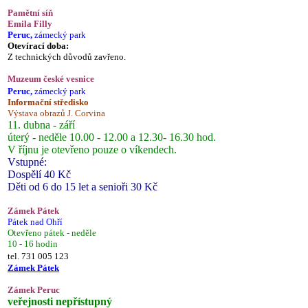
Pamětní síň
Emila Filly
Peruc,
zámecký park
Otevírací doba:
Z technických důvodů zavřeno.
Muzeum české vesnice
Peruc,
zámecký park
Informační středisko
Výstava obrazů J. Corvina
11. dubna - září
úterý - neděle 10.00 - 12.00 a 12.30- 16.30 hod.
V říjnu je otevřeno pouze o víkendech.
Vstupné:
Dospělí 40 Kč
Děti od 6 do 15 let a senioři 30 Kč
Zámek Pátek
Pátek nad Ohří
Otevřeno pátek - neděle
10 - 16 hodin
tel. 731 005 123
Zámek Pátek
Zámek Peruc
veřejnosti nepřístupný