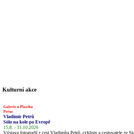
Kulturní akce
Galerie u Plazíka
Peruc
Vladimír Petrů
Sólo na kole po Evropě
15.8. - 31.10.2026
Výstava fotografií z cest Vladimíra Petrů, cyklisty a cestovatele ze Sl