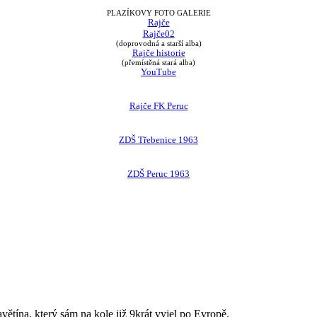
PLAZÍKOVY FOTO GALERIE
Rajče
Rajče02
(doprovodná a starší alba)
Rajče historie
(přemístěná stará alba)
YouTube
Rajče FK Peruc
ZDŠ Třebenice 1963
ZDŠ Peruc 1963
avětína, který sám na kole již 9krát vyjel po Evropě.