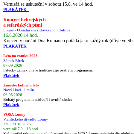
Vernisáž se uskuteční v sobotu 15.8. ve 14 hod.
PLAKÁTEK
Koncert hebrejských
a sefardských písní
Louny - Obřadní síň židovského hřbitova
16.8.2026 14 hod.
Koncert v podání Dua Romanco pořádá jako každý rok (dříve ve Sb
PLAKÁTEK
Léto na zámku 2026
Zámek Pátek
07-09 2026
Pátecký zámek v léťe tradičně žije pestrým programem.
Plakátek
Zámeké kulturní léto
Nový Hrad - Jimlín
06-08 2026
Bohatý program na nádvoří i uvnitř zámku.
Plakátek
VOSA Louny
Vrchlického divadlo Louny
7.9. - 31.10 2026
vernisáž 7.9. - 18 hod.
Každoroční výstava obrazů výtvarné skupiny VOSA Louny zahajuje divadelní s