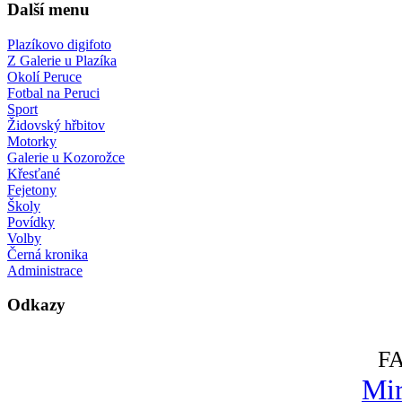
Další menu
Plazíkovo digifoto
Z Galerie u Plazíka
Okolí Peruce
Fotbal na Peruci
Sport
Židovský hřbitov
Motorky
Galerie u Kozorožce
Křesťané
Fejetony
Školy
Povídky
Volby
Černá kronika
Administrace
Odkazy
F
Mir