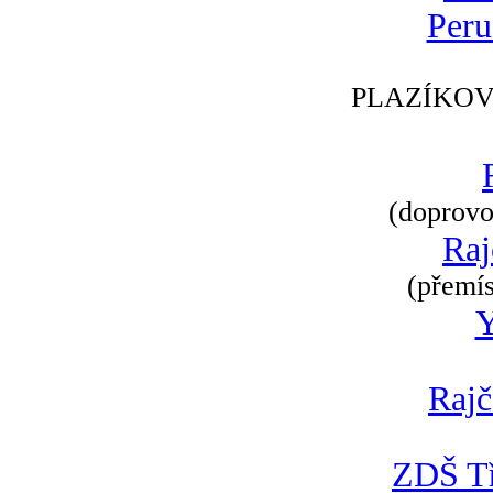
Peru
PLAZÍKOV
(doprovod
Raj
(přemís
Rajč
ZDŠ Tř