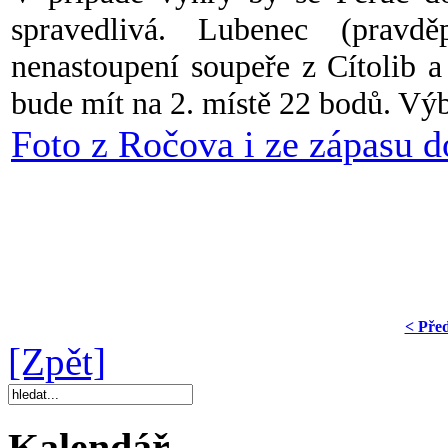
spravedlivá. Lubenec (prav
nenastoupení soupeře z Cítolib a
bude mít na 2. místě 22 bodů. Vý
Foto z Ročova i ze zápasu d
< Pře
[Zpět]
Kalendář