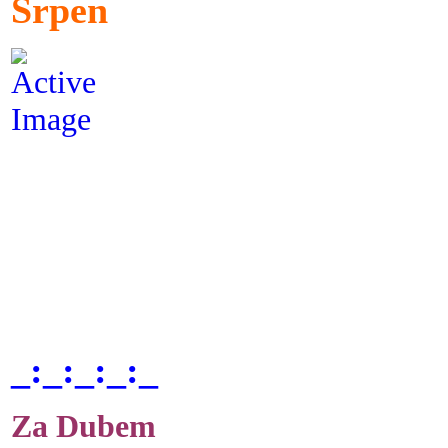
Srpen
_:_:_:_:_
Za Dubem