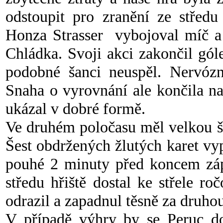
odstoupit pro zranění ze střed
Honza Strasser vybojoval míč a
Chládka. Svoji akci zakončil gó
podobné šanci neuspěl. Nervózn
Snaha o vyrovnání ale končila na
ukázal v dobré formě.
Ve druhém poločasu měl velkou š
Šest obdržených žlutých karet vy
pouhé 2 minuty před koncem zá
středu hřiště dostal ke střele 
odrazil a zapadnul těsně za druhou
V případě výhry by se Peruc dos