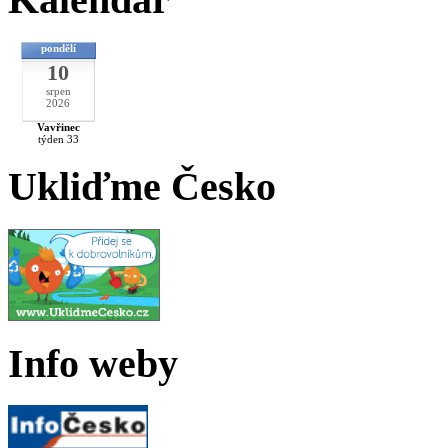
pondělí
10
srpen
2026
Vavřinec
týden 33
Ukliďme Česko
Info weby