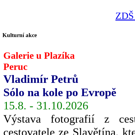
ZDŠ 
Kulturní akce
Galerie u Plazíka
Peruc
Vladimír Petrů
Sólo na kole po Evropě
15.8. - 31.10.2026
Výstava fotografií z ces
cestovatele ze Slavětína, kt