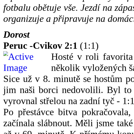
fotbalu obětuje vše. Jezdí na zápa
organizuje a připravuje na domác
Dorost
Peruc -Cvikov 2:1
(1:1)
Hosté v roli favorita
několik vyložených ša
Sice už v 8. minutě se hostům pod
jim naši borci nedovolili. Byl t
vyrovnal střelou na zadní tyč - 1:1
Po přestávce bitva pokračovala,
začínala slábnout. Měli jsme také 