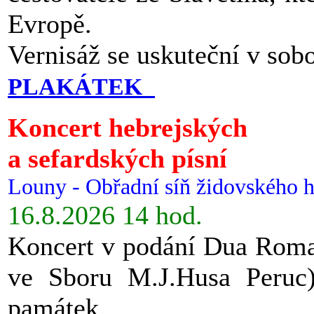
Evropě.
Vernisáž se uskuteční v sob
PLAKÁTEK
Koncert hebrejských
a sefardských písní
Louny - Obřadní síň židovského h
16.8.2026 14 hod.
Koncert v podání Dua Roman
ve Sboru M.J.Husa Peruc
památek.