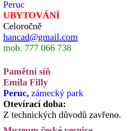
Peruc
UBYTOVÁNÍ
Celoročně
hancad@gmail.com
mob. 777 066 738
Pamětní síň
Emila Filly
Peruc,
zámecký park
Otevírací doba:
Z technických důvodů zavřeno.
Muzeum české vesnice