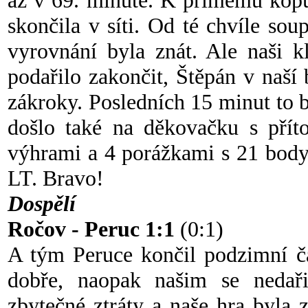
až v 69. minutě. K přímému kopu
skončila v síti. Od té chvíle sou
vyrovnání byla znát. Ale naši k
podařilo zakončit, Štěpán v naší
zákroky. Posledních 15 minut to b
došlo také na děkovačku s přít
výhrami a 4 porážkami s 21 body
LT. Bravo!
Dospělí
Ročov - Peruc 1:1
(0:1)
A tým Peruce končil podzimní č
dobře, naopak našim se nedaři
zbytečné ztráty a naše hra byla