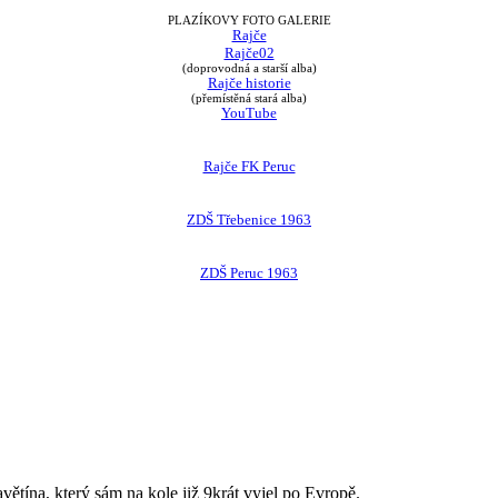
PLAZÍKOVY FOTO GALERIE
Rajče
Rajče02
(doprovodná a starší alba)
Rajče historie
(přemístěná stará alba)
YouTube
Rajče FK Peruc
ZDŠ Třebenice 1963
ZDŠ Peruc 1963
avětína, který sám na kole již 9krát vyjel po Evropě.