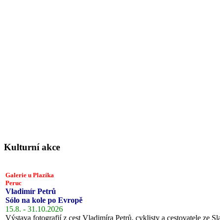
Kulturní akce
Galerie u Plazíka
Peruc
Vladimír Petrů
Sólo na kole po Evropě
15.8. - 31.10.2026
Výstava fotografií z cest Vladimíra Petrů, cyklisty a cestovatele ze Sl