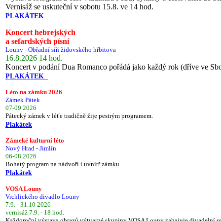
Vernisáž se uskuteční v sobotu 15.8. ve 14 hod.
PLAKÁTEK
Koncert hebrejských
a sefardských písní
Louny - Obřadní síň židovského hřbitova
16.8.2026 14 hod.
Koncert v podání Dua Romanco pořádá jako každý rok (dříve ve Sb
PLAKÁTEK
Léto na zámku 2026
Zámek Pátek
07-09 2026
Pátecký zámek v léťe tradičně žije pestrým programem.
Plakátek
Zámeké kulturní léto
Nový Hrad - Jimlín
06-08 2026
Bohatý program na nádvoří i uvnitř zámku.
Plakátek
VOSA Louny
Vrchlického divadlo Louny
7.9. - 31.10 2026
vernisáž 7.9. - 18 hod.
Každoroční výstava obrazů výtvarné skupiny VOSA Louny zahajuje divadelní s