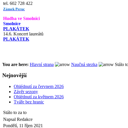
tel. 602 728 422
Zámek Peruc
Hudba ve Smolnici
Smolnice
PLAKÁTEK
14.6. Koncert laureátů
PLAKÁTEK
You are here:
Hlavní strana
Naučná stezka
Stálo to
Nejnovější
Ohlédnutí za červnem 2026
Závěr sezony
Ohlédnutí za květnem 2026
Tváře bez hranic
Stálo to za to
Napsal Redakce
Pondělí, 11 říjen 2021