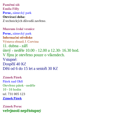
Pamětní síň
Emila Filly
Peruc,
zámecký park
Otevírací doba:
Z technických důvodů zavřeno.
Muzeum české vesnice
Peruc,
zámecký park
Informační středisko
Výstava obrazů J. Corvina
11. dubna - září
úterý - neděle 10.00 - 12.00 a 12.30- 16.30 hod.
V říjnu je otevřeno pouze o víkendech.
Vstupné:
Dospělí 40 Kč
Děti od 6 do 15 let a senioři 30 Kč
Zámek Pátek
Pátek nad Ohří
Otevřeno pátek - neděle
10 - 16 hodin
tel. 731 005 123
Zámek Pátek
Zámek Peruc
veřejnosti nepřístupný