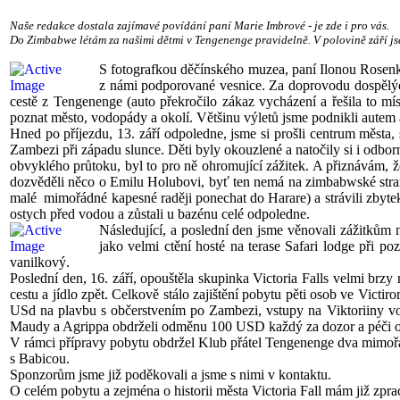
Naše redakce dostala zajímavé povídání paní Marie Imbrové - je zde i pro vás.
Do Zimbabwe létám za našimi dětmi v Tengenenge pravidelně. V polovině září jse
S fotografkou děčínského muzea, paní Ilonou Rosenk
z námi podporované vesnice. Za doprovodu dospělých
cestě z Tengenenge (auto překročilo zákaz vycházení a řešila to mís
poznat město, vodopády a okolí. Většinu výletů jsme podnikli autem 
Hned po příjezdu, 13. září odpoledne, jsme si prošli centrum města, 
Zambezi při západu slunce. Děti byly okouzlené a natočily si i odb
obvyklého průtoku, byl to pro ně ohromující zážitek. A přiznávám, 
dozvěděli něco o Emilu Holubovi, byť ten nemá na zimbabwské straně 
malé mimořádné kapesné raději ponechat do Harare) a strávili zbytek
ostych před vodou a zůstali u bazénu celé odpoledne.
Následující, a poslední den jsme věnovali zážitkům n
jako velmi ctění hosté na terase Safari lodge při p
vanilkový.
Poslední den, 16. září, opouštěla skupinka Victoria Falls velmi brzy
cestu a jídlo zpět. Celkově stálo zajištění pobytu pěti osob ve Vic
USd na plavbu s občerstvením po Zambezi, vstupy na Viktoriiny vod
Maudy a Agrippa obdrželi odměnu 100 USD každý za dozor a péči o 
V rámci přípravy pobytu obdržel Klub přátel Tengenenge dva mimoř
s Babicou.
Sponzorům jsme již poděkovali a jsme s nimi v kontaktu.
O celém pobytu a zejména o historii města Victoria Fall mám již zpra