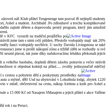
zároveń náš Klub přátel Tengenenge tam pozval tři nejlepší
studenty
ri, Ashel a student. Archibald .Po zdlouhavé a trochu komplikované
odařilo zajistit dětem a doprovodu pestrý program, který jim umožnil
ázemí.
bědě v KFC vyrazili na tradiční projížďku po
trávili jsme tam s nimi celý půlden. Přestože vodopády mají tak 20%
neměly šanci vodopády navštívit. U sochy Davida Livingstona se také
uraci jsme si prošli nákupní zónu a tržiště (děti se rozhodly si své
tí neumí plavat, tak jsme díky nafukovacímu lehátku překonali jejich
li u velkého baobabu, doplnili dětem zásoby potravin a večer strávili
ožnost si objednat koktejl na přání..... zvolily jednoznačně mléčný
cí s cestou a pobytem dětí a poskytnuty prostředky na
em auta a mýtné, 480 Usd na ubytování v Lokuthula lodgi, zbytek 1220
in v místě, občerstvení na cestu, nákup Airtimu a knih pro Ashel a
ule a 15 000 Kč od Nasajem SMasajem a jejich přátel z akce Vaříme
tí rok i na Peruci.