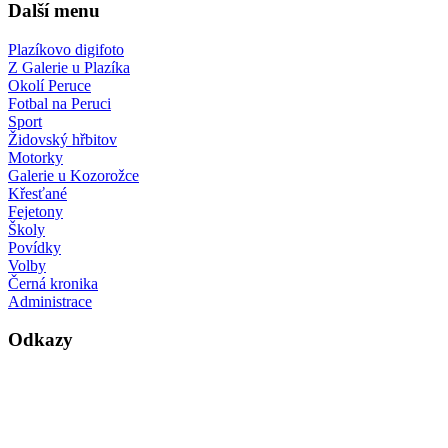
Další menu
Plazíkovo digifoto
Z Galerie u Plazíka
Okolí Peruce
Fotbal na Peruci
Sport
Židovský hřbitov
Motorky
Galerie u Kozorožce
Křesťané
Fejetony
Školy
Povídky
Volby
Černá kronika
Administrace
Odkazy