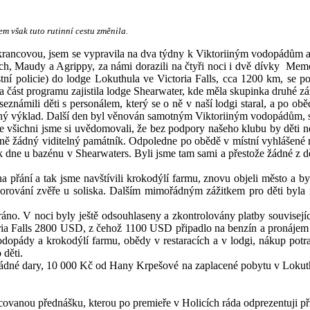
m však tuto rutinní cestu změnila.
rancovou, jsem se vypravila na dva týdny k Viktoriiným vodopádům a 
, Maudy a Agrippy, za námi dorazili na čtyři noci i dvě dívky Memo
tní policie) do lodge Lokuthula ve Victoria Falls, cca 1200 km, se p
a část programu zajistila lodge Shearwater, kde měla skupinka druhé z
seznámili děti s personálem, který se o ně v naší lodgi staral, a po o
orný výklad. Další den byl věnován samotným Viktoriiným vodopádům, s
že všichni jsme si uvědomovali, že bez podpory našeho klubu by děti 
žádný viditelný památník. Odpoledne po obědě v místní vyhlášené resta
 dne u bazénu v Shearwaters. Byli jsme tam sami a přestože žádné z dě
a přání a tak jsme navštívili krokodýlí farmu, znovu objeli město a by
ozorování zvěře u soliska. Dalším mimořádným zážitkem pro děti byla m
 ráno. V noci byly ještě odsouhlaseny a zkontrolovány platby souvisejí
tiroria Falls 2800 USD, z čehož 1100 USD připadlo na benzín a pronáj
opády a krokodýlí farmu, obědy v restaracích a v lodgi, nákup potrav
děti.
ádné dary, 10 000 Kč od Hany Krpešové na zaplacené pobytu v Lokuth
covanou přednášku, kterou po premieře v Holicích ráda odprezentuji příš