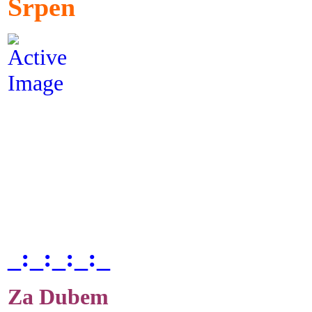
Srpen
_:_:_:_:_
Za Dubem