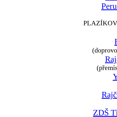
Peru
PLAZÍKOV
(doprovod
Raj
(přemís
Rajč
ZDŠ Tř