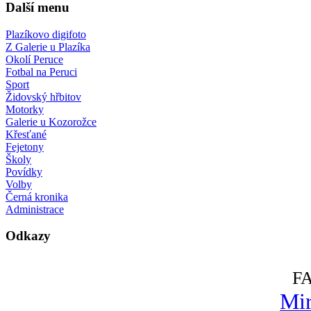
Další menu
Plazíkovo digifoto
Z Galerie u Plazíka
Okolí Peruce
Fotbal na Peruci
Sport
Židovský hřbitov
Motorky
Galerie u Kozorožce
Křesťané
Fejetony
Školy
Povídky
Volby
Černá kronika
Administrace
Odkazy
F
Mir