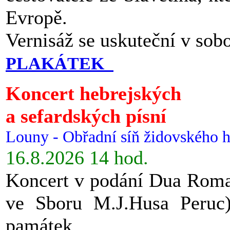
Evropě.
Vernisáž se uskuteční v sob
PLAKÁTEK
Koncert hebrejských
a sefardských písní
Louny - Obřadní síň židovského h
16.8.2026 14 hod.
Koncert v podání Dua Roman
ve Sboru M.J.Husa Peruc
památek.