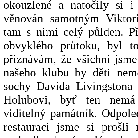
okouzlené a natočily si i
věnován samotným Viktori
tam s nimi celý půlden. 
obvyklého průtoku, byl t
přiznávám, že všichni jsme
našeho klubu by děti nemě
sochy Davida Livingstona 
Holubovi, byť ten nemá
viditelný památník. Odpole
restauraci jsme si prošli 