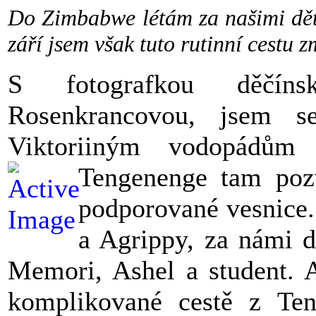
Do Zimbabwe létám za našimi dět
září jsem však tuto rutinní cestu z
S fotografkou děčín
Rosenkrancovou, jsem 
Viktoriiným vodopádům
Tengenenge tam pozv
podporované vesnice
a Agrippy, za námi d
Memori, Ashel a student. A
komplikované cestě z Ten