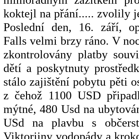
koktejl na přání..... zvolil
Poslední den, 16. září, o
Falls velmi brzy ráno. V noc
zkontrolovány platby souv
dětí a poskytnuty prostřed
stálo zajištění pobytu pěti 
z čehož 1100 USD připadl
mýtné, 480 Usd na ubytován
USd na plavbu s občers
Viktoriiny vodopády a kroko