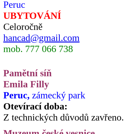
Peruc
UBYTOVÁNÍ
Celoročně
hancad@gmail.com
mob. 777 066 738
Pamětní síň
Emila Filly
Peruc,
zámecký park
Otevírací doba:
Z technických důvodů zavřeno.
Muzeum české vesnice