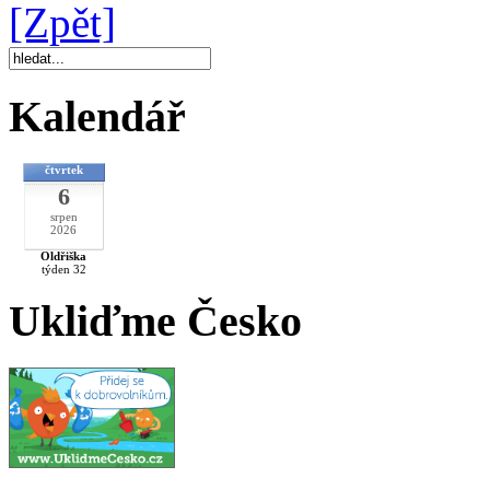
[Zpět]
Kalendář
čtvrtek
6
srpen
2026
Oldřiška
týden 32
Ukliďme Česko