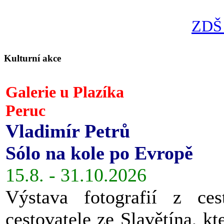
ZDŠ 
Kulturní akce
Galerie u Plazíka
Peruc
Vladimír Petrů
Sólo na kole po Evropě
15.8. - 31.10.2026
Výstava fotografií z ces
cestovatele ze Slavětína, kt