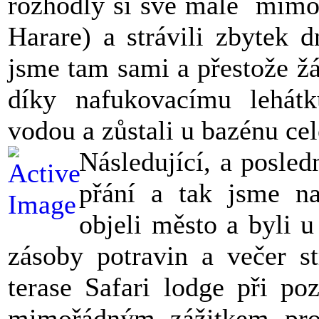
rozhodly si své malé mimoř
Harare) a strávili zbytek 
jsme tam sami a přestože žá
díky nafukovacímu lehátk
vodou a zůstali u bazénu ce
Následující, a posle
přání a tak jsme na
objeli město a byli 
zásoby potravin a večer st
terase Safari lodge při po
mimořádným zážitkem pro 