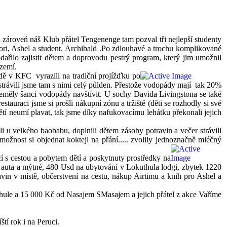
zároveń náš Klub přátel Tengenenge tam pozval tři nejlepší
studenty
ri, Ashel a student. Archibald .Po zdlouhavé a trochu komplikované
odařilo zajistit dětem a doprovodu pestrý program, který jim umožnil
ázemí.
bědě v KFC vyrazili na tradiční projížďku po
trávili jsme tam s nimi celý půlden. Přestože vodopády mají tak 20%
neměly šanci vodopády navštívit. U sochy Davida Livingstona se také
uraci jsme si prošli nákupní zónu a tržiště (děti se rozhodly si své
tí neumí plavat, tak jsme díky nafukovacímu lehátku překonali jejich
li u velkého baobabu, doplnili dětem zásoby potravin a večer strávili
ožnost si objednat koktejl na přání..... zvolily jednoznačně mléčný
cí s cestou a pobytem dětí a poskytnuty prostředky na
em auta a mýtné, 480 Usd na ubytování v Lokuthula lodgi, zbytek 1220
in v místě, občerstvení na cestu, nákup Airtimu a knih pro Ashel a
ule a 15 000 Kč od Nasajem SMasajem a jejich přátel z akce Vaříme
tí rok i na Peruci.