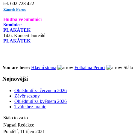
tel. 602 728 422
Zámek Peruc
Hudba ve Smolnici
Smolnice
PLAKÁTEK
14.6. Koncert laureátů
PLAKÁTEK
You are here:
Hlavní strana
Fotbal na Peruci
Stálo 
Nejnovější
Ohlédnutí za červnem 2026
Závěr sezony
Ohlédnutí za květnem 2026
Tváře bez hranic
Stálo to za to
Napsal Redakce
Pondělí, 11 říjen 2021