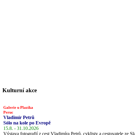
Kulturní akce
Galerie u Plazíka
Peruc
Vladimír Petrů
Sólo na kole po Evropě
15.8. - 31.10.2026
Výstava fotografií z cest Vladimíra Petrů, cyklisty a cestovatele ze Sl