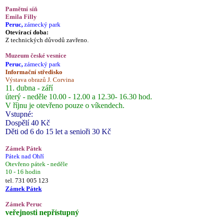
Pamětní síň
Emila Filly
Peruc,
zámecký park
Otevírací doba:
Z technických důvodů zavřeno.
Muzeum české vesnice
Peruc,
zámecký park
Informační středisko
Výstava obrazů J. Corvina
11. dubna - září
úterý - neděle 10.00 - 12.00 a 12.30- 16.30 hod.
V říjnu je otevřeno pouze o víkendech.
Vstupné:
Dospělí 40 Kč
Děti od 6 do 15 let a senioři 30 Kč
Zámek Pátek
Pátek nad Ohří
Otevřeno pátek - neděle
10 - 16 hodin
tel. 731 005 123
Zámek Pátek
Zámek Peruc
veřejnosti nepřístupný