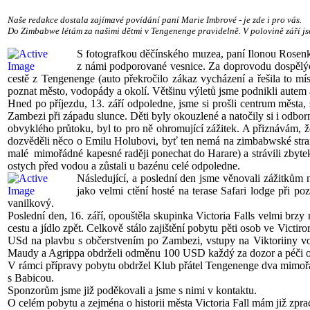
Naše redakce dostala zajímavé povídání paní Marie Imbrové - je zde i pro vás.
Do Zimbabwe létám za našimi dětmi v Tengenenge pravidelně. V polovině září jse
S fotografkou děčínského muzea, paní Ilonou Rosenk
z námi podporované vesnice. Za doprovodu dospělých
cestě z Tengenenge (auto překročilo zákaz vycházení a řešila to mís
poznat město, vodopády a okolí. Většinu výletů jsme podnikli autem 
Hned po příjezdu, 13. září odpoledne, jsme si prošli centrum města, 
Zambezi při západu slunce. Děti byly okouzlené a natočily si i odb
obvyklého průtoku, byl to pro ně ohromující zážitek. A přiznávám, 
dozvěděli něco o Emilu Holubovi, byť ten nemá na zimbabwské straně 
malé mimořádné kapesné raději ponechat do Harare) a strávili zbytek
ostych před vodou a zůstali u bazénu celé odpoledne.
Následující, a poslední den jsme věnovali zážitkům n
jako velmi ctění hosté na terase Safari lodge při p
vanilkový.
Poslední den, 16. září, opouštěla skupinka Victoria Falls velmi brzy
cestu a jídlo zpět. Celkově stálo zajištění pobytu pěti osob ve Vic
USd na plavbu s občerstvením po Zambezi, vstupy na Viktoriiny vod
Maudy a Agrippa obdrželi odměnu 100 USD každý za dozor a péči o 
V rámci přípravy pobytu obdržel Klub přátel Tengenenge dva mimoř
s Babicou.
Sponzorům jsme již poděkovali a jsme s nimi v kontaktu.
O celém pobytu a zejména o historii města Victoria Fall mám již zpra