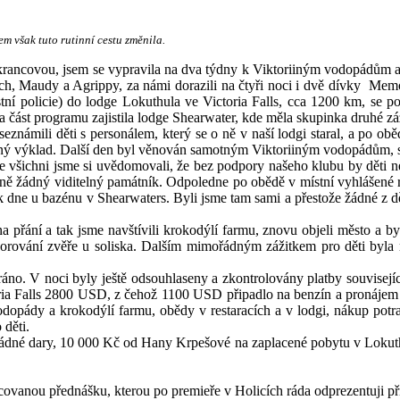
m však tuto rutinní cestu změnila.
rancovou, jsem se vypravila na dva týdny k Viktoriiným vodopádům a 
, Maudy a Agrippy, za námi dorazili na čtyři noci i dvě dívky Memo
tní policie) do lodge Lokuthula ve Victoria Falls, cca 1200 km, se p
a část programu zajistila lodge Shearwater, kde měla skupinka druhé z
seznámili děti s personálem, který se o ně v naší lodgi staral, a po o
orný výklad. Další den byl věnován samotným Viktoriiným vodopádům, s
že všichni jsme si uvědomovali, že bez podpory našeho klubu by děti 
žádný viditelný památník. Odpoledne po obědě v místní vyhlášené resta
 dne u bazénu v Shearwaters. Byli jsme tam sami a přestože žádné z dě
a přání a tak jsme navštívili krokodýlí farmu, znovu objeli město a by
ozorování zvěře u soliska. Dalším mimořádným zážitkem pro děti byla m
 ráno. V noci byly ještě odsouhlaseny a zkontrolovány platby souvisejí
tiroria Falls 2800 USD, z čehož 1100 USD připadlo na benzín a pronáj
opády a krokodýlí farmu, obědy v restaracích a v lodgi, nákup potrav
děti.
ádné dary, 10 000 Kč od Hany Krpešové na zaplacené pobytu v Lokuth
covanou přednášku, kterou po premieře v Holicích ráda odprezentuji příš