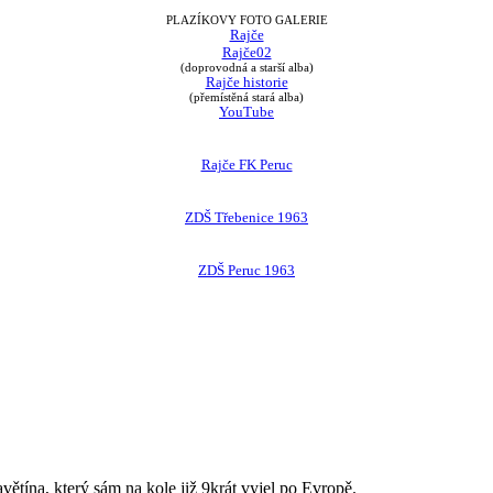
PLAZÍKOVY FOTO GALERIE
Rajče
Rajče02
(doprovodná a starší alba)
Rajče historie
(přemístěná stará alba)
YouTube
Rajče FK Peruc
ZDŠ Třebenice 1963
ZDŠ Peruc 1963
avětína, který sám na kole již 9krát vyjel po Evropě.