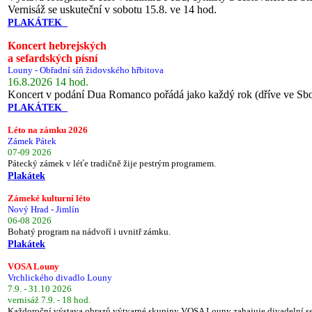
Vernisáž se uskuteční v sobotu 15.8. ve 14 hod.
PLAKÁTEK
Koncert hebrejských
a sefardských písní
Louny - Obřadní síň židovského hřbitova
16.8.2026 14 hod.
Koncert v podání Dua Romanco pořádá jako každý rok (dříve ve Sb
PLAKÁTEK
Léto na zámku 2026
Zámek Pátek
07-09 2026
Pátecký zámek v léťe tradičně žije pestrým programem.
Plakátek
Zámeké kulturní léto
Nový Hrad - Jimlín
06-08 2026
Bohatý program na nádvoří i uvnitř zámku.
Plakátek
VOSA Louny
Vrchlického divadlo Louny
7.9. - 31.10 2026
vernisáž 7.9. - 18 hod.
Každoroční výstava obrazů výtvarné skupiny VOSA Louny zahajuje divadelní s