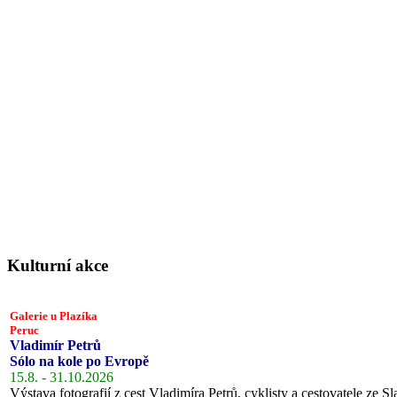
Kulturní akce
Galerie u Plazíka
Peruc
Vladimír Petrů
Sólo na kole po Evropě
15.8. - 31.10.2026
Výstava fotografií z cest Vladimíra Petrů, cyklisty a cestovatele ze Sl