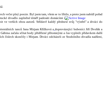
ků.
ch večer plný poezie. Byl jsem tam, všem se to líbilo, a proto jsem nabídl pořad
erucké divadlo zaplněné téměř padesáti domácími i
čnit ve verších obou autorů. Střídavě každý přednesl svůj "výstřel" a diváci do
orientálních tanců Jana Mirjam Křížková a
doprovázející bubeníci Jiří Dvořák a
Gábina začala sčítat body přidělené přítomnými a čas vyplnili přídavkem další
ích číslech skončily i Mirjam. Diváci odcházeli ze Stodolního divadla nadšeni,