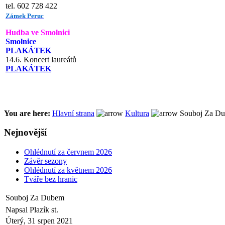
tel. 602 728 422
Zámek Peruc
Hudba ve Smolnici
Smolnice
PLAKÁTEK
14.6. Koncert laureátů
PLAKÁTEK
You are here:
Hlavní strana
Kultura
Souboj Za D
Nejnovější
Ohlédnutí za červnem 2026
Závěr sezony
Ohlédnutí za květnem 2026
Tváře bez hranic
Souboj Za Dubem
Napsal Plazík st.
Úterý, 31 srpen 2021