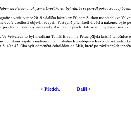
bem na Peruci a tak jsem s Dvořákovic byl rád, že se povedl pořad Souboj básní
rafie a verše, v roce 2019 s dalším básníkem Filipem Zuskou uspořádali ve Velvare
a dvoře usedlosti objevili soupeři. Postupně přicházeli diváci a nakonec bylo p
a po chvíli... výstřely nezazněly. Asi navlhl prach. Tak se souboj musel uskute
. Ve Velvarech to byl muzikant Tomáš Braun, na Peruc přijela krásná tanečnice 
ení publikum přijalo s nadšením. Po posledních soubojových verších sekundantka 
lip Z. 49 : 47. Oba byli odměněni čokoládou od Míši, které po závěrečných tanečn
.
< Předch.
Další >