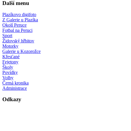
Další menu
Plazíkovo digifoto
Z Galerie u Plazíka
Okolí Peruce
Fotbal na Peruci
Sport
Židovský hřbitov
Motorky
Galerie u Kozorožce
Křesťané
Fejetony
Školy
Povídky
Volby
Černá kronika
Administrace
Odkazy