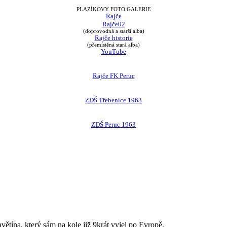
PLAZÍKOVY FOTO GALERIE
Rajče
Rajče02
(doprovodná a starší alba)
Rajče historie
(přemístěná stará alba)
YouTube
Rajče FK Peruc
ZDŠ Třebenice 1963
ZDŠ Peruc 1963
avětína, který sám na kole již 9krát vyjel po Evropě.