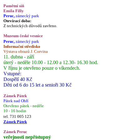
Pamětní síň
Emila Filly
Peruc,
zámecký park
Otevírací doba:
Z technických důvodů zavřeno.
Muzeum české vesnice
Peruc,
zámecký park
Informační středisko
Výstava obrazů J. Corvina
11. dubna - září
úterý - neděle 10.00 - 12.00 a 12.30- 16.30 hod.
V říjnu je otevřeno pouze o víkendech.
Vstupné:
Dospělí 40 Kč
Děti od 6 do 15 let a senioři 30 Kč
Zámek Pátek
Pátek nad Ohří
Otevřeno pátek - neděle
10 - 16 hodin
tel. 731 005 123
Zámek Pátek
Zámek Peruc
veřejnosti nepřístupný