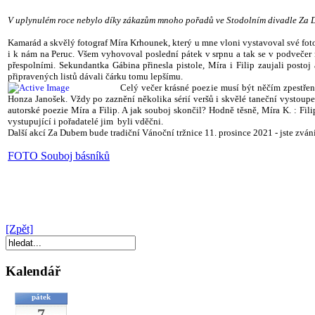
V uplynulém roce nebylo díky zákazům mnoho pořadů ve Stodolním divadle Za Du
Kamarád a skvělý fotograf Míra Krhounek, který u mne vloni vystavoval své fotog
i k nám na Peruc.
Všem vyhovoval poslední pátek v srpnu a tak se v podvečer n
přespolními. Sekundantka Gábina přinesla pistole, Míra i Filip zaujali postoj 
připravených listů dávali čárku tomu lepšímu.
Celý večer krásné poezie musí být něčím zpestřen
Honza Janošek. Vždy po zaznění několika sérií veršů i skvělé taneční vystoup
autorské poezie Míra a Filip. A jak souboj skončil? Hodně těsně, Míra K. : Fi
vystupující i pořadatelé jim byli vděčni.
Další akcí Za Dubem bude tradiční Vánoční tržnice 11. prosince 2021 - jste zváni
FOTO Souboj básníků
[Zpět]
Kalendář
pátek
7