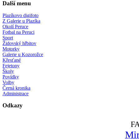
Další menu
Plazíkovo digifoto
Z Galerie u Plazíka
Okolí Peruce
Fotbal na Peruci
Sport
Židovský hřbitov
Motorky
Galerie u Kozorožce
Křesťané
Fejetony
Školy
Povídky
Volby
Černá kronika
Administrace
Odkazy
F
Mir