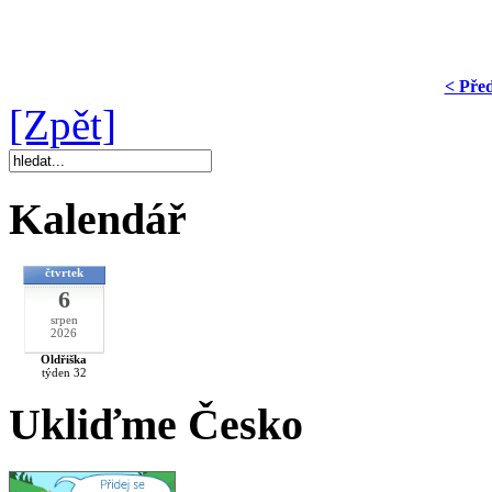
< Pře
[Zpět]
Kalendář
čtvrtek
6
srpen
2026
Oldřiška
týden 32
Ukliďme Česko