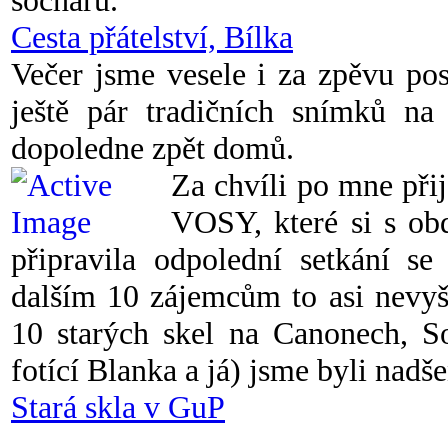
sochařů.
Cesta přátelství, Bílka
Večer jsme vesele i za zpěvu po
ještě pár tradičních snímků na
dopoledne zpět domů.
Za chvíli po mne přij
VOSY, které si s ob
připravila odpolední setkání se 
dalším 10 zájemcům to asi nevyš
10 starých skel na Canonech, So
fotící Blanka a já) jsme byli nadš
Stará skla v GuP