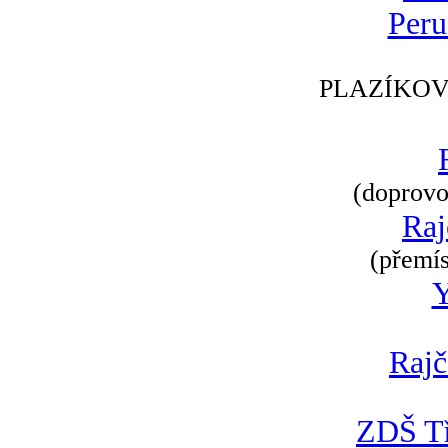
Peru
PLAZÍKOV
(doprovod
Raj
(přemís
Rajč
ZDŠ Tř