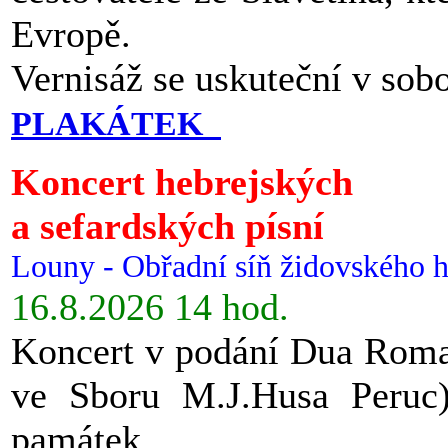
Evropě.
Vernisáž se uskuteční v sob
PLAKÁTEK
Koncert hebrejských
a sefardských písní
Louny - Obřadní síň židovského h
16.8.2026 14 hod.
Koncert v podání Dua Roman
ve Sboru M.J.Husa Peruc
památek.