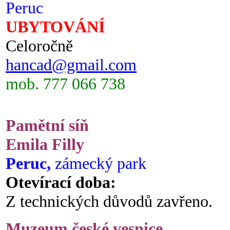
Peruc
UBYTOVÁNÍ
Celoročně
hancad@gmail.com
mob. 777 066 738
Pamětní síň
Emila Filly
Peruc,
zámecký park
Otevírací doba:
Z technických důvodů zavřeno.
Muzeum české vesnice