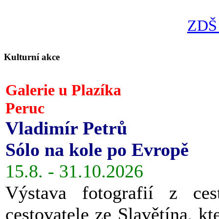
ZDŠ 
Kulturní akce
Galerie u Plazíka
Peruc
Vladimír Petrů
Sólo na kole po Evropě
15.8. - 31.10.2026
Výstava fotografií z ces
cestovatele ze Slavětína, kt