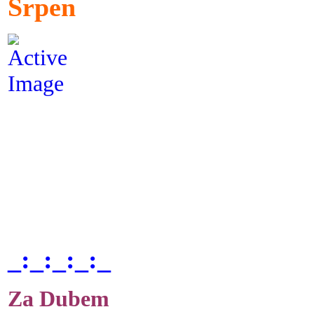
Srpen
_:_:_:_:_
Za Dubem