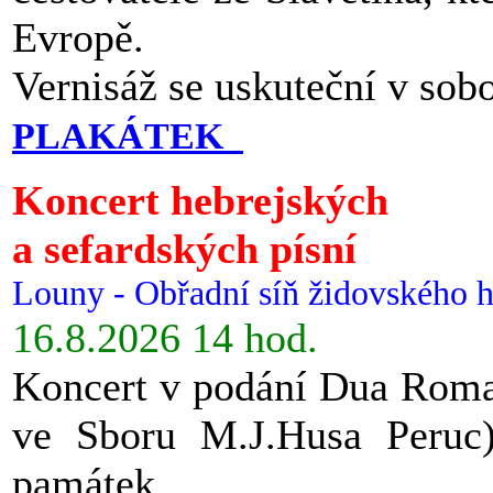
Evropě.
Vernisáž se uskuteční v sob
PLAKÁTEK
Koncert hebrejských
a sefardských písní
Louny - Obřadní síň židovského h
16.8.2026 14 hod.
Koncert v podání Dua Roman
ve Sboru M.J.Husa Peruc
památek.