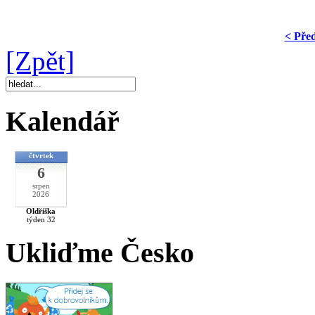
< Pře
[Zpět]
Kalendář
čtvrtek
6
srpen
2026
Oldřiška
týden 32
Ukliďme Česko