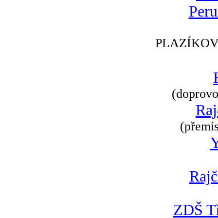
Peru
PLAZÍKOV
(doprovod
Raj
(přemís
Rajč
ZDŠ Tř