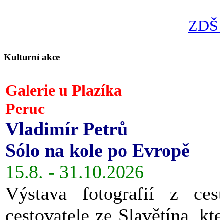
ZDŠ 
Kulturní akce
Galerie u Plazíka
Peruc
Vladimír Petrů
Sólo na kole po Evropě
15.8. - 31.10.2026
Výstava fotografií z ces
cestovatele ze Slavětína, kt