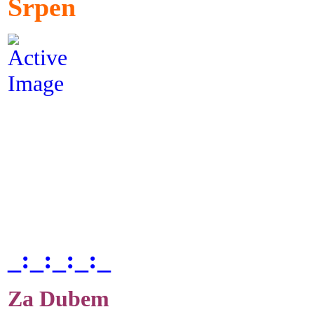
Srpen
_:_:_:_:_
Za Dubem