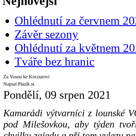
Nejnovější
Ohlédnutí za červnem 2
Závěr sezony
Ohlédnutí za květnem 2
Tváře bez hranic
Za Vosou ke Kocourovi
Napsal Plazík st.
Pondělí, 09 srpen 2021
Kamarádi výtvarníci z lounské V
pod Milešovkou, aby týden tvoř
chvilku zajedu a při tom vylezu na