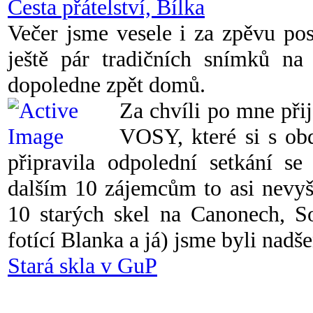
Cesta přátelství, Bílka
Večer jsme vesele i za zpěvu po
ještě pár tradičních snímků na
dopoledne zpět domů.
Za chvíli po mne přij
VOSY, které si s ob
připravila odpolední setkání se 
dalším 10 zájemcům to asi nevyš
10 starých skel na Canonech, So
fotící Blanka a já) jsme byli nadš
Stará skla v GuP