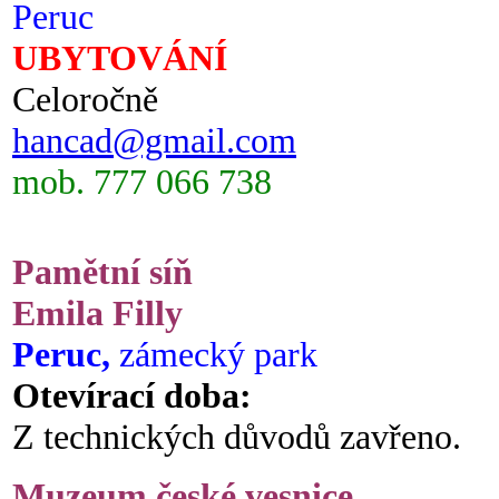
Peruc
UBYTOVÁNÍ
Celoročně
hancad@gmail.com
mob. 777 066 738
Pamětní síň
Emila Filly
Peruc,
zámecký park
Otevírací doba:
Z technických důvodů zavřeno.
Muzeum české vesnice