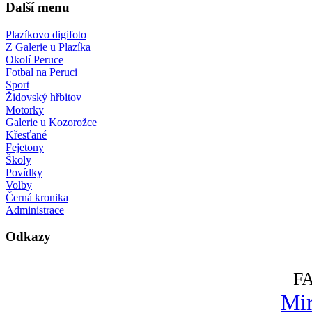
Další menu
Plazíkovo digifoto
Z Galerie u Plazíka
Okolí Peruce
Fotbal na Peruci
Sport
Židovský hřbitov
Motorky
Galerie u Kozorožce
Křesťané
Fejetony
Školy
Povídky
Volby
Černá kronika
Administrace
Odkazy
F
Mir