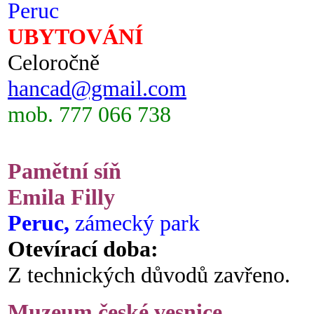
Peruc
UBYTOVÁNÍ
Celoročně
hancad@gmail.com
mob. 777 066 738
Pamětní síň
Emila Filly
Peruc,
zámecký park
Otevírací doba:
Z technických důvodů zavřeno.
Muzeum české vesnice