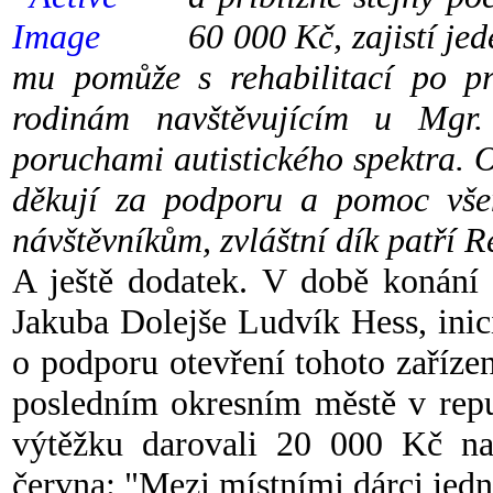
60 000 Kč, zajistí je
mu pomůže s rehabilitací po pro
rodinám navštěvujícím u Mgr.
poruchami autistického spektra. 
děkují za podporu a pomoc všem
návštěvníkům, zvláštní dík patří 
A ještě dodatek. V době konání 
Jakuba Dolejše Ludvík Hess, in
o podporu otevření tohoto zaříz
posledním okresním městě v repu
výtěžku darovali 20 000 Kč na 
června: "Mezi místními dárci je