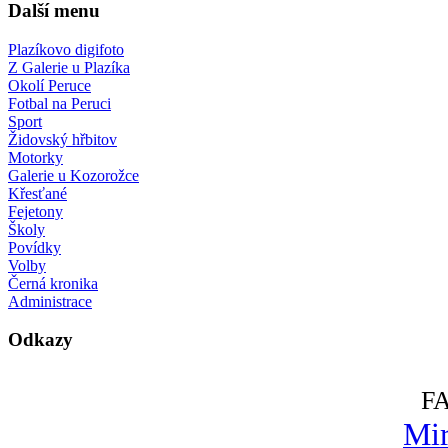
Další menu
Plazíkovo digifoto
Z Galerie u Plazíka
Okolí Peruce
Fotbal na Peruci
Sport
Židovský hřbitov
Motorky
Galerie u Kozorožce
Křesťané
Fejetony
Školy
Povídky
Volby
Černá kronika
Administrace
Odkazy
F
Mir