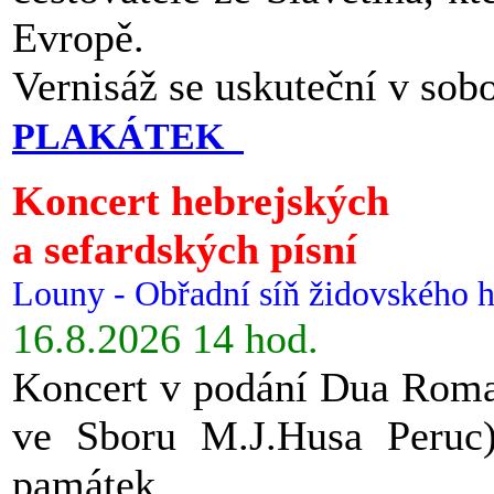
Evropě.
Vernisáž se uskuteční v sob
PLAKÁTEK
Koncert hebrejských
a sefardských písní
Louny - Obřadní síň židovského h
16.8.2026 14 hod.
Koncert v podání Dua Roman
ve Sboru M.J.Husa Peruc
památek.