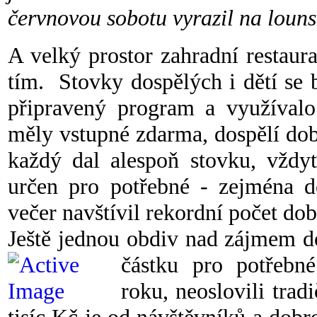
červnovou sobotu vyrazil na loun
A velký prostor zahradní restaur
tím.
Stov
ky dospělých i dětí se 
připravený program a využívalo 
měly vstupné zdarma, dospělí do
každý dal alespoň stovku, vždyť
určen pro potřebné - zejména dě
večer navštívil rekordní počet dob
Ještě jednou obdiv nad zájmem do
částku pro potřebn
roku, neoslovili tra