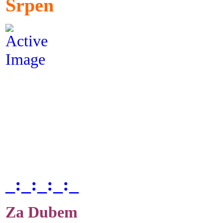
Srpen
_:_:_:_:_
Za Dubem