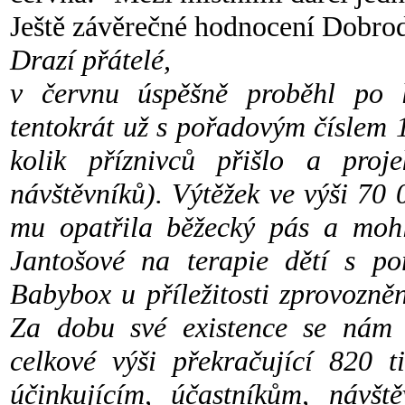
Ještě závěrečné hodnocení Dobrod
Drazí přátelé,
v červnu úspěšně proběhl po l
tentokrát už s pořadovým číslem 
kolik příznivců přišlo a pro
návštěvníků). Výtěžek ve výši 70
mu opatřila běžecký pás a mohl
Jantošové na terapie dětí s po
Babybox u příležitosti zprovozn
Za dobu své existence se nám s
celkové výši překračující 820 
účinkujícím, účastníkům, návš