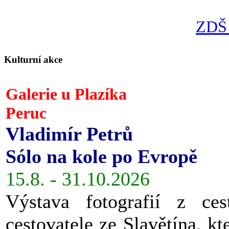
ZDŠ 
Kulturní akce
Galerie u Plazíka
Peruc
Vladimír Petrů
Sólo na kole po Evropě
15.8. - 31.10.2026
Výstava fotografií z ces
cestovatele ze Slavětína, kt