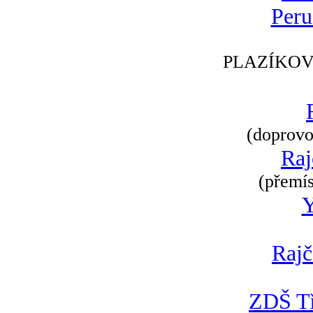
Peru
PLAZÍKOV
(doprovod
Raj
(přemís
Rajč
ZDŠ Tř