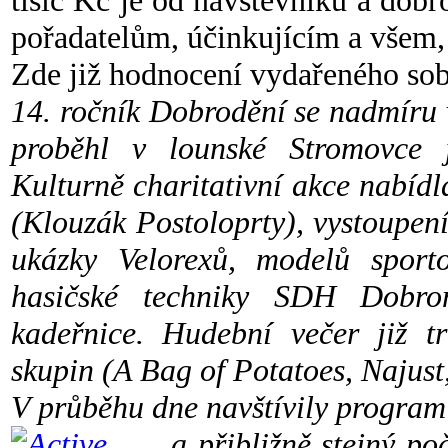
tisíc Kč je od návštěvníků a dob
pořadatelům, účinkujícím a všem, 
Zde již hodnocení vydařeného sob
14. ročník Dobrodění se nadmíru 
proběhl v lounské Stromovce j
Kulturně charitativní akce nabíd
(Klouzák Postoloprty), vystoupen
ukázky Velorexů, modelů sport
hasičské techniky SDH Dobrom
kadeřnice. Hudební večer již tr
skupin (A Bag of Potatoes, Najust
V průběhu dne navštívily program 
a přibližně stejný poč