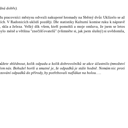
ožná dobře).
idu pracovníci městysu odvezli nakupené hromady na Sběrný dvůr. Uklízelo se až
ích. V Radonicích uklidí později. Dle statistiky Kulturní komise ruku k nápravě
skla a železa. Velký dík všem, kteří pomohli a moje omluva, že jsem se letos
bylo méně a většina "znečišťovatelů" (všimněte si, jak jsem slušný) si uvědomila,
ůžete shlédnout, kolik odpadu a kolik dobrovolníků se akce účastnilo (množství
lem nás. Bohužel horší a smutné je, že odpadků je stále hodně. Nemám nic proti
odhazování odpadků do přírody, by potřebovali naflákat na holou…..