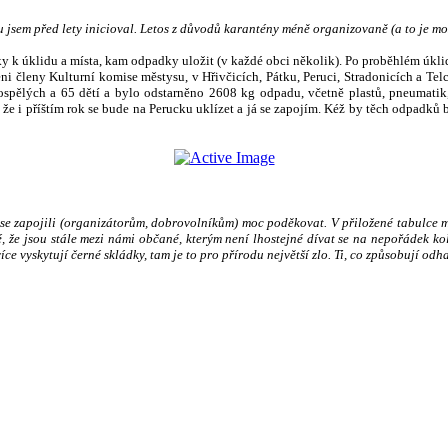
ou jsem před lety inicioval. Letos z důvodů karantény méně organizovaně (a to je m
ky k úklidu a místa, kam odpadky uložit (v každé obci několik). Po proběhlém úkl
i členy Kulturní komise městysu, v Hřivčicích, Pátku, Peruci, Stradonicích a Telc
spělých a 65 dětí a bylo odstarněno 2608 kg odpadu, včetně plastů, pneumatik, 
, že i příštím rok se bude na Perucku uklízet a já se zapojím. Kéž by těch odpadků 
se zapojili (organizátorům, dobrovolníkům) moc poděkovat. V přiložené tabulce m
, že jsou stále mezi námi občané, kterým není lhostejné dívat se na nepořádek ko
více vyskytují černé skládky, tam je to pro přírodu největší zlo. Ti, co způsobují 