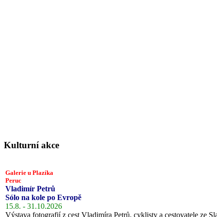
Kulturní akce
Galerie u Plazíka
Peruc
Vladimír Petrů
Sólo na kole po Evropě
15.8. - 31.10.2026
Výstava fotografií z cest Vladimíra Petrů, cyklisty a cestovatele ze Sl