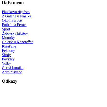
Další menu
Plazíkovo digifoto
Z Galerie u Plazíka
Okolí Peruce
Fotbal na Peruci
Sport
Židovský hřbitov
Motorky
Galerie u Kozorožce
Křesťané
Fejetony
Školy
Povídky
Volby
Černá kronika
Administrace
Odkazy