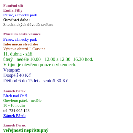
Pamětní síň
Emila Filly
Peruc,
zámecký park
Otevírací doba:
Z technických důvodů zavřeno.
Muzeum české vesnice
Peruc,
zámecký park
Informační středisko
Výstava obrazů J. Corvina
11. dubna - září
úterý - neděle 10.00 - 12.00 a 12.30- 16.30 hod.
V říjnu je otevřeno pouze o víkendech.
Vstupné:
Dospělí 40 Kč
Děti od 6 do 15 let a senioři 30 Kč
Zámek Pátek
Pátek nad Ohří
Otevřeno pátek - neděle
10 - 16 hodin
tel. 731 005 123
Zámek Pátek
Zámek Peruc
veřejnosti nepřístupný