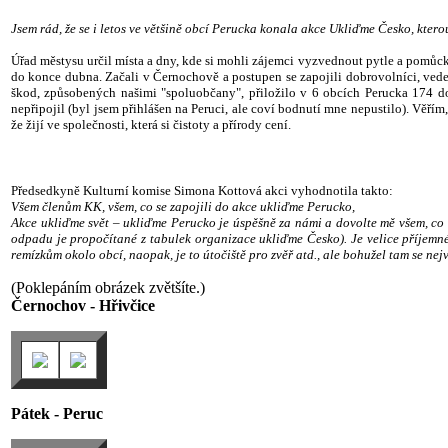
Jsem rád, že se i letos ve většině obcí Perucka konala akce Ukliďme Česko, kter
Úřad městysu určil místa a dny, kde si mohli zájemci vyzvednout pytle a pomůc
do konce dubna. Začali v Černochově a postupen se zapojili dobrovolníci, veden
škod, způsobených našimi "spoluobčany", přiložilo v 6 obcích Perucka 174 do
nepřipojil (byl jsem přihlášen na Peruci, ale coví bodnutí mne nepustilo). Věřím
že žijí ve společnosti, která si čistoty a přírody cení.
Předsedkyně Kulturní komise Simona Kottová akci vyhodnotila takto:
Všem členům KK, všem, co se zapojili do akce ukliďme Perucko,
Akce ukliďme svět – ukliďme Perucko je úspěšně za námi a dovolte mě všem, co 
odpadu je propočítané z tabulek organizace ukliďme Česko). Je velice příjemné
remízkům okolo obcí, naopak, je to útočiště pro zvěř atd., ale bohužel tam se nej
(Poklepáním obrázek zvětšíte.)
Černochov - Hřivčice
Pátek - Peruc