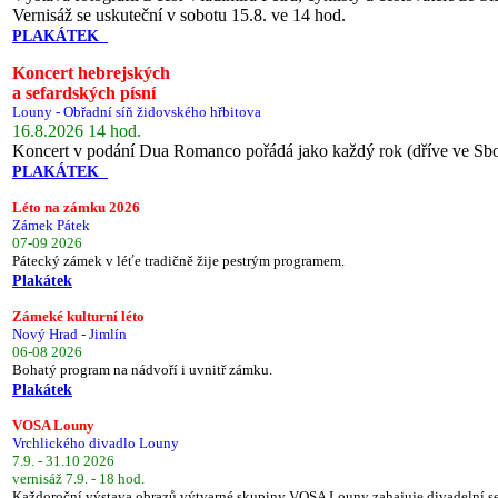
Vernisáž se uskuteční v sobotu 15.8. ve 14 hod.
PLAKÁTEK
Koncert hebrejských
a sefardských písní
Louny - Obřadní síň židovského hřbitova
16.8.2026 14 hod.
Koncert v podání Dua Romanco pořádá jako každý rok (dříve ve Sb
PLAKÁTEK
Léto na zámku 2026
Zámek Pátek
07-09 2026
Pátecký zámek v léťe tradičně žije pestrým programem.
Plakátek
Zámeké kulturní léto
Nový Hrad - Jimlín
06-08 2026
Bohatý program na nádvoří i uvnitř zámku.
Plakátek
VOSA Louny
Vrchlického divadlo Louny
7.9. - 31.10 2026
vernisáž 7.9. - 18 hod.
Každoroční výstava obrazů výtvarné skupiny VOSA Louny zahajuje divadelní s