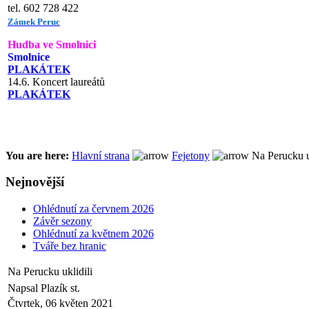
tel. 602 728 422
Zámek Peruc
Hudba ve Smolnici
Smolnice
PLAKÁTEK
14.6. Koncert laureátů
PLAKÁTEK
You are here:
Hlavní strana
Fejetony
Na Perucku uk
Nejnovější
Ohlédnutí za červnem 2026
Závěr sezony
Ohlédnutí za květnem 2026
Tváře bez hranic
Na Perucku uklidili
Napsal Plazík st.
Čtvrtek, 06 květen 2021