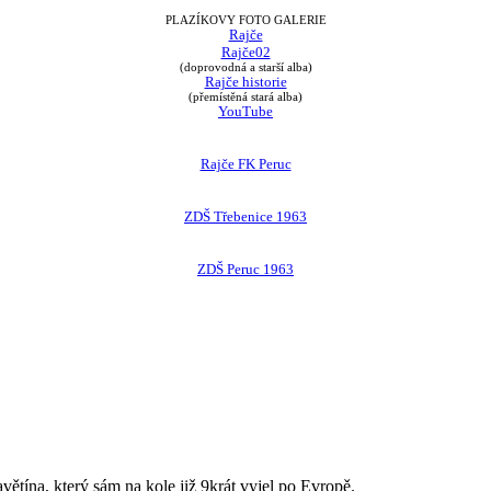
PLAZÍKOVY FOTO GALERIE
Rajče
Rajče02
(doprovodná a starší alba)
Rajče historie
(přemístěná stará alba)
YouTube
Rajče FK Peruc
ZDŠ Třebenice 1963
ZDŠ Peruc 1963
avětína, který sám na kole již 9krát vyjel po Evropě.