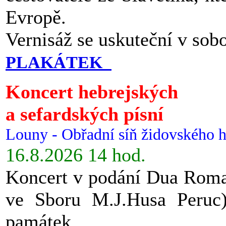
Evropě.
Vernisáž se uskuteční v sob
PLAKÁTEK
Koncert hebrejských
a sefardských písní
Louny - Obřadní síň židovského h
16.8.2026 14 hod.
Koncert v podání Dua Roman
ve Sboru M.J.Husa Peruc
památek.