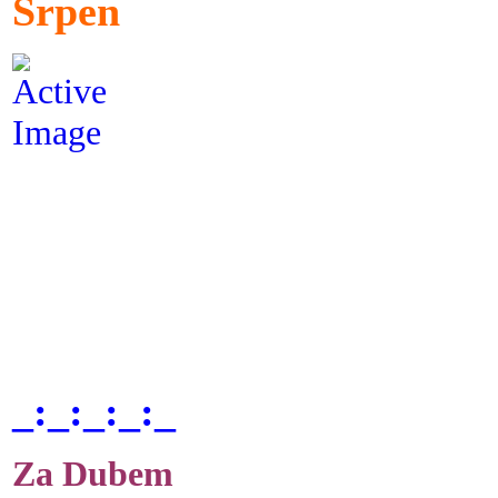
Srpen
_:_:_:_:_
Za Dubem