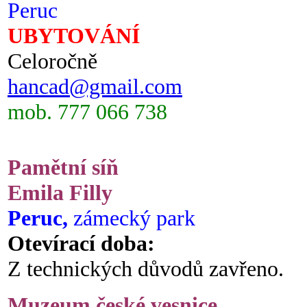
Peruc
UBYTOVÁNÍ
Celoročně
hancad@gmail.com
mob. 777 066 738
Pamětní síň
Emila Filly
Peruc,
zámecký park
Otevírací doba:
Z technických důvodů zavřeno.
Muzeum české vesnice