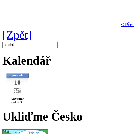
< Pře
[Zpět]
Kalendář
pondělí
10
srpen
2026
Vavřinec
týden 33
Ukliďme Česko