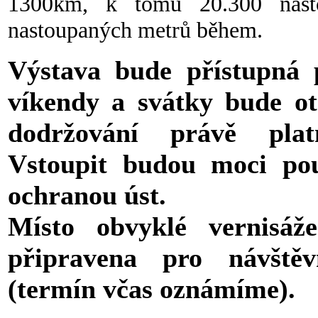
1300km, k tomu 20.300 nasto
nastoupaných metrů během.
Výstava bude přístupná 
víkendy a svátky bude ot
dodržování právě plat
Vstoupit budou moci pou
ochranou úst.
Místo obvyklé vernisáž
připravena pro návště
(termín včas oznámíme).