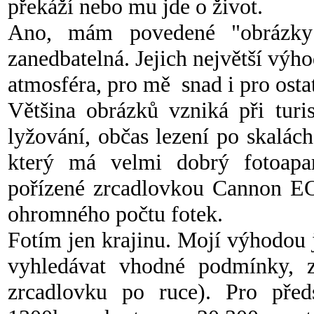
překáží nebo mu jde o život.
Ano, mám povedené "obrázky" 
zanedbatelná. Jejich největší výh
atmosféra, pro mě snad i pro ostat
Většina obrázků vzniká při turi
lyžování, občas lezení po skalác
který má velmi dobrý fotoapará
pořízené zrcadlovkou Cannon E
ohromného počtu fotek.
Fotím jen krajinu. Mojí výhodou
vyhledávat vhodné podmínky, z
zrcadlovku po ruce). Pro pře