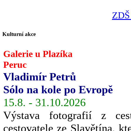
ZDŠ 
Kulturní akce
Galerie u Plazíka
Peruc
Vladimír Petrů
Sólo na kole po Evropě
15.8. - 31.10.2026
Výstava fotografií z ces
cestovatele ze Slavětína, kt