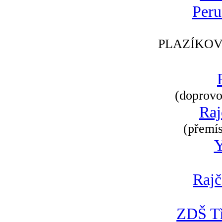
Peru
PLAZÍKOV
(doprovod
Raj
(přemís
Rajč
ZDŠ Tř