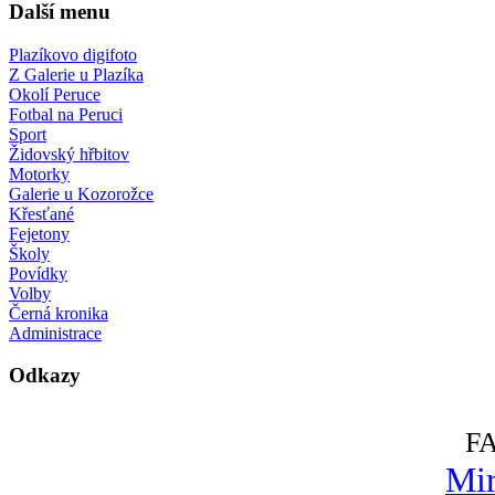
Další menu
Plazíkovo digifoto
Z Galerie u Plazíka
Okolí Peruce
Fotbal na Peruci
Sport
Židovský hřbitov
Motorky
Galerie u Kozorožce
Křesťané
Fejetony
Školy
Povídky
Volby
Černá kronika
Administrace
Odkazy
F
Mir