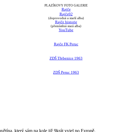
PLAZÍKOVY FOTO GALERIE
Rajče
Rajče02
(doprovodná a starší alba)
Rajče historie
(přemístěná stará alba)
YouTube
Rajče FK Peruc
ZDŠ Třebenice 1963
ZDŠ Peruc 1963
avětína, který sám na kole již 9krát vyjel po Evropě.