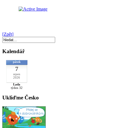
[Zpět]
Kalendář
pátek
7
srpen
2026
Lada
týden 32
Ukliďme Česko