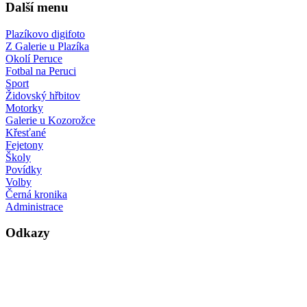
Další menu
Plazíkovo digifoto
Z Galerie u Plazíka
Okolí Peruce
Fotbal na Peruci
Sport
Židovský hřbitov
Motorky
Galerie u Kozorožce
Křesťané
Fejetony
Školy
Povídky
Volby
Černá kronika
Administrace
Odkazy