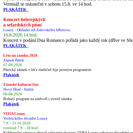
Vernisáž se uskuteční v sobotu 15.8. ve 14 hod.
PLAKÁTEK
Koncert hebrejských
a sefardských písní
Louny - Obřadní síň židovského hřbitova
16.8.2026 14 hod.
Koncert v podání Dua Romanco pořádá jako každý rok (dříve ve Sb
PLAKÁTEK
Léto na zámku 2026
Zámek Pátek
07-09 2026
Pátecký zámek v léťe tradičně žije pestrým programem.
Plakátek
Zámeké kulturní léto
Nový Hrad - Jimlín
06-08 2026
Bohatý program na nádvoří i uvnitř zámku.
Plakátek
VOSA Louny
Vrchlického divadlo Louny
7.9. - 31.10 2026
vernisáž 7.9. - 18 hod.
Každoroční výstava obrazů výtvarné skupiny VOSA Louny zahajuje divadelní s