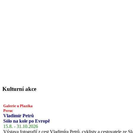
Kulturní akce
Galerie u Plazíka
Peruc
Vladimír Petrů
Sólo na kole po Evropě
15.8. - 31.10.2026
Výstava fotografií z cest Vladimíra Petrů, cyklisty a cestovatele ze Sl