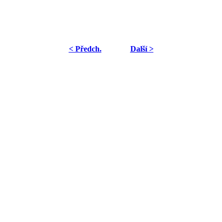
< Předch.
Další >