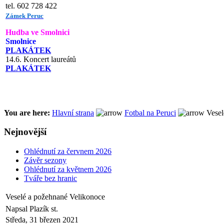
tel. 602 728 422
Zámek Peruc
Hudba ve Smolnici
Smolnice
PLAKÁTEK
14.6. Koncert laureátů
PLAKÁTEK
You are here:
Hlavní strana
Fotbal na Peruci
Vesel
Nejnovější
Ohlédnutí za červnem 2026
Závěr sezony
Ohlédnutí za květnem 2026
Tváře bez hranic
Veselé a požehnané Velikonoce
Napsal Plazík st.
Středa, 31 březen 2021