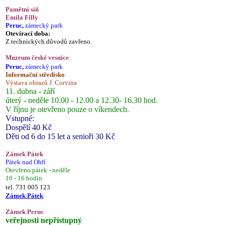
Pamětní síň
Emila Filly
Peruc,
zámecký park
Otevírací doba:
Z technických důvodů zavřeno.
Muzeum české vesnice
Peruc,
zámecký park
Informační středisko
Výstava obrazů J. Corvina
11. dubna - září
úterý - neděle 10.00 - 12.00 a 12.30- 16.30 hod.
V říjnu je otevřeno pouze o víkendech.
Vstupné:
Dospělí 40 Kč
Děti od 6 do 15 let a senioři 30 Kč
Zámek Pátek
Pátek nad Ohří
Otevřeno pátek - neděle
10 - 16 hodin
tel. 731 005 123
Zámek Pátek
Zámek Peruc
veřejnosti nepřístupný