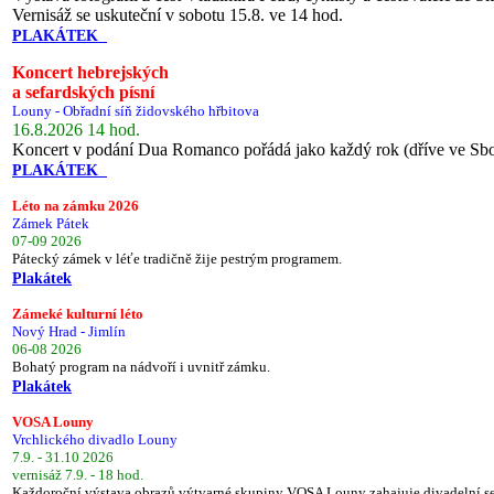
Vernisáž se uskuteční v sobotu 15.8. ve 14 hod.
PLAKÁTEK
Koncert hebrejských
a sefardských písní
Louny - Obřadní síň židovského hřbitova
16.8.2026 14 hod.
Koncert v podání Dua Romanco pořádá jako každý rok (dříve ve Sb
PLAKÁTEK
Léto na zámku 2026
Zámek Pátek
07-09 2026
Pátecký zámek v léťe tradičně žije pestrým programem.
Plakátek
Zámeké kulturní léto
Nový Hrad - Jimlín
06-08 2026
Bohatý program na nádvoří i uvnitř zámku.
Plakátek
VOSA Louny
Vrchlického divadlo Louny
7.9. - 31.10 2026
vernisáž 7.9. - 18 hod.
Každoroční výstava obrazů výtvarné skupiny VOSA Louny zahajuje divadelní s