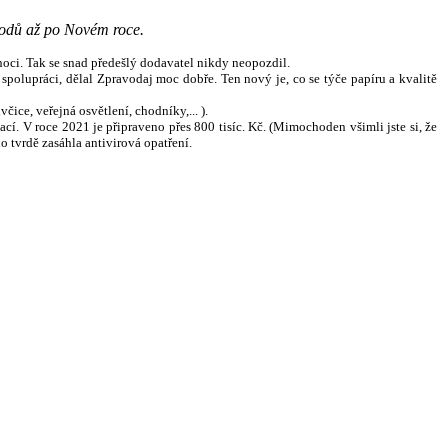
chodů až po Novém roce.
noci. Tak se snad předešlý dodavatel nikdy neopozdil.
spolupráci, dělal Zpravodaj moc dobře. Ten nový je, co se týče papíru a kvalitě
ice, veřejná osvětlení, chodníky,... ).
ací. V roce 2021 je připraveno přes 800 tisíc. Kč. (Mimochoden všimli jste si, že
lo tvrdě zasáhla antivirová opatření.