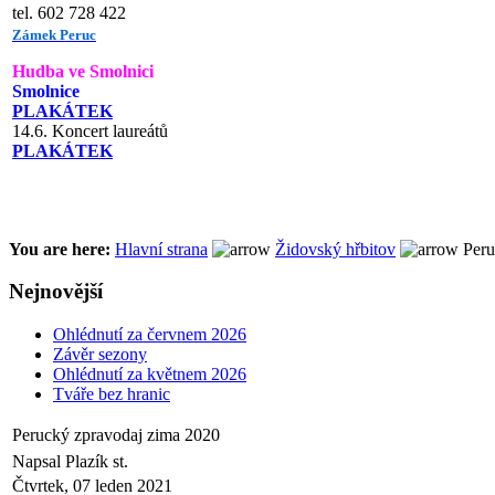
tel. 602 728 422
Zámek Peruc
Hudba ve Smolnici
Smolnice
PLAKÁTEK
14.6. Koncert laureátů
PLAKÁTEK
You are here:
Hlavní strana
Židovský hřbitov
Peru
Nejnovější
Ohlédnutí za červnem 2026
Závěr sezony
Ohlédnutí za květnem 2026
Tváře bez hranic
Perucký zpravodaj zima 2020
Napsal Plazík st.
Čtvrtek, 07 leden 2021