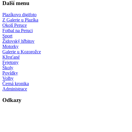
Další menu
Plazíkovo digifoto
Z Galerie u Plazíka
Okolí Peruce
Fotbal na Peruci
Sport
Židovský hřbitov
Motorky
Galerie u Kozorožce
Křesťané
Fejetony
Školy
Povídky
Volby
Černá kronika
Administrace
Odkazy