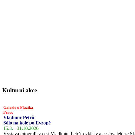
Kulturní akce
Galerie u Plazíka
Peruc
Vladimír Petrů
Sólo na kole po Evropě
15.8. - 31.10.2026
Výstava fotografií z cest Vladimíra Petrů, cyklisty a cestovatele ze Sl