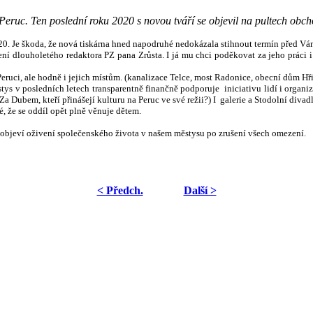
Peruc. Ten poslední roku 2020 s novou tváří se objevil na pultech ob
2020. Je škoda, že nová tiskárna hned napodruhé nedokázala stihnout termín před Vá
ní dlouholetého redaktora PZ pana Zrůsta. I já mu chci poděkovat za jeho práci i 
ruci, ale hodně i jejich místům. (kanalizace Telce, most Radonice, obecní dům Hřivč
tys v posledních letech transparentně finančně podporuje iniciativu lidí i organiz
Za Dubem, kteří přinášejí kulturu na Peruc ve své režii?) I galerie a Stodolní divad
é, že se oddíl opět plně věnuje dětem.
 objeví oživení společenského života v našem městysu po zrušení všech omezení.
< Předch.
Další >