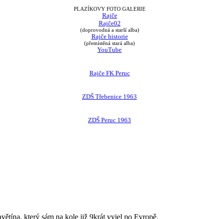
PLAZÍKOVY FOTO GALERIE
Rajče
Rajče02
(doprovodná a starší alba)
Rajče historie
(přemístěná stará alba)
YouTube
Rajče FK Peruc
ZDŠ Třebenice 1963
ZDŠ Peruc 1963
avětína, který sám na kole již 9krát vyjel po Evropě.