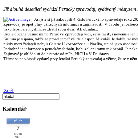
Již dlouhá desetiletí vychází Perucký zpravodaj, vydávaný městysem 
Asi jste si již zakoupili 4. číslo Peruckého zpravodaje roku 
Zpravodaj je opět plný užitečných informací a zajímavostí. V úvodu je rozlouče
tisku lepší, ale myslím, že ztratil svoji duši. A k obsahu...
Určitě občané vesnic mimo Peruc ve Zpravodaji vidí, že se městys nevěnuje jen Pe
Kultura je uspána, takže se prošel téměř všude alespoň Mikuláš. Je dobře, že měs
nikdy mezi žadateli nebyli Galerie U kozorožce a u Plazíka, stejně jako usedlost 
Podrobná je informace o peruckém fotbalu, bohužel ani tomu rok nepřál. Je pěkn
Zajímavé je ohlédnutí do historie od mPb, PRCH a V. Doubravy.
Těšme se na včasně vydaný prvý letošní Perucký zpravodaj a věřme, že se v něm
[Zpět]
Kalendář
pátek
7
srpen
2026