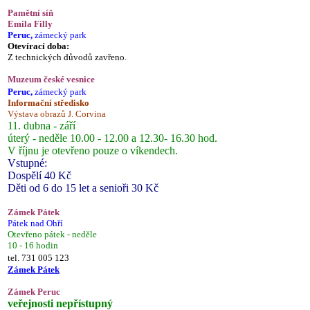
Pamětní síň
Emila Filly
Peruc,
zámecký park
Otevírací doba:
Z technických důvodů zavřeno.
Muzeum české vesnice
Peruc,
zámecký park
Informační středisko
Výstava obrazů J. Corvina
11. dubna - září
úterý - neděle 10.00 - 12.00 a 12.30- 16.30 hod.
V říjnu je otevřeno pouze o víkendech.
Vstupné:
Dospělí 40 Kč
Děti od 6 do 15 let a senioři 30 Kč
Zámek Pátek
Pátek nad Ohří
Otevřeno pátek - neděle
10 - 16 hodin
tel. 731 005 123
Zámek Pátek
Zámek Peruc
veřejnosti nepřístupný