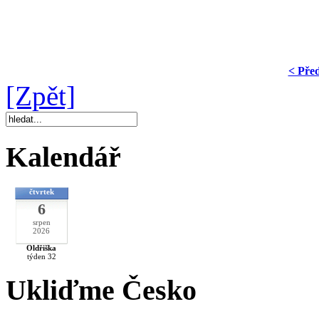
< Pře
[Zpět]
Kalendář
čtvrtek
6
srpen
2026
Oldřiška
týden 32
Ukliďme Česko