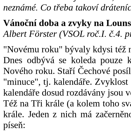
neznámé. Co třeba takoví dráteníci
Vánoční doba a zvyky na Loun
Albert Förster (VSOL roč.I. č.4. 
"Novému roku" bývaly kdysi též ně
Dnes odbývá se koleda pouze k
Nového roku. Staří Čechové posí
"minuce", tj. kalendáře. Zvyklost
kalendáře dosud rozdávány jsou 
Též na Tři krále (a kolem toho svá
krále. Jeden z nich má začerněn
píseň: