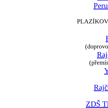
Peru
PLAZÍKOV
(doprovod
Raj
(přemís
Rajč
ZDŠ Tř