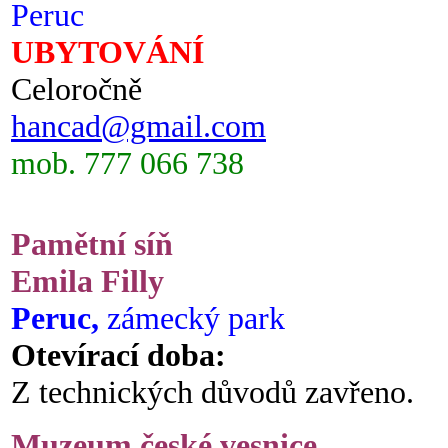
Peruc
UBYTOVÁNÍ
Celoročně
hancad@gmail.com
mob. 777 066 738
Pamětní síň
Emila Filly
Peruc,
zámecký park
Otevírací doba:
Z technických důvodů zavřeno.
Muzeum české vesnice