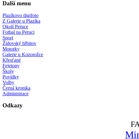
Další menu
Plazíkovo digifoto
Z Galerie u Plazíka
Okolí Peruce
Fotbal na Peruci
Sport
Židovský hřbitov
Motorky
Galerie u Kozorožce
Křesťané
Fejetony
Školy
Povídky
Volby
Černá kronika
Administrace
Odkazy
F
Mir