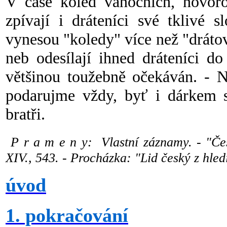
V čase koled vánočních, novoro
zpívají i dráteníci své tklivé 
vynesou "koledy" více než "drátov
neb odesílají ihned dráteníci d
většinou toužebně očekáván. - N
podarujme vždy, byť i dárkem s
bratři.
P r a m e n y: Vlastní záznamy. - "Čes
XIV., 543. - Procházka: "Lid český z hle
úvod
1. pokračování