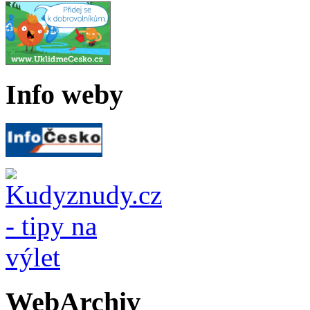
Info weby
WebArchiv