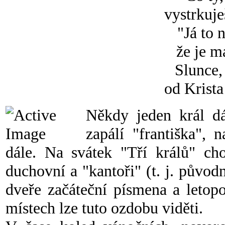
vystrkuje
"Já to 
že je m
Slunce,
od Krista
Někdy jeden král dá
zapálí "františka", 
dále. Na svátek "Tří králů" cho
duchovní a "kantoři" (t. j. původ
dveře začáteční písmena a leto
místech lze tuto ozdobu viděti.