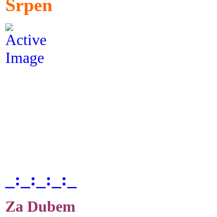
Srpen
_:_:_:_:_
Za Dubem