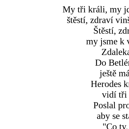
My tři králi, my 
štěstí, zdraví v
Štěstí, zd
my jsme k v
Zdaleka
Do Betlé
ještě m
Herodes k
vidí tř
Poslal pr
aby se st
"Co ty,