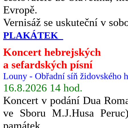
Evropě.
Vernisáž se uskuteční v sob
PLAKÁTEK
Koncert hebrejských
a sefardských písní
Louny - Obřadní síň židovského h
16.8.2026 14 hod.
Koncert v podání Dua Roman
ve Sboru M.J.Husa Peruc
památek.