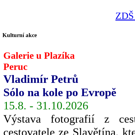
ZDŠ 
Kulturní akce
Galerie u Plazíka
Peruc
Vladimír Petrů
Sólo na kole po Evropě
15.8. - 31.10.2026
Výstava fotografií z ces
cestovatele ze Slavětína, kt