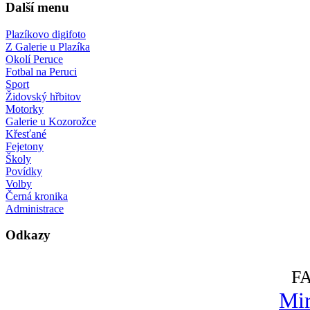
Další menu
Plazíkovo digifoto
Z Galerie u Plazíka
Okolí Peruce
Fotbal na Peruci
Sport
Židovský hřbitov
Motorky
Galerie u Kozorožce
Křesťané
Fejetony
Školy
Povídky
Volby
Černá kronika
Administrace
Odkazy
F
Mir