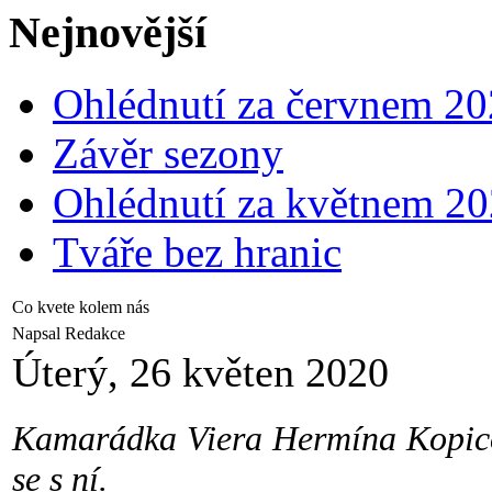
Nejnovější
Ohlédnutí za červnem 2
Závěr sezony
Ohlédnutí za květnem 2
Tváře bez hranic
Co kvete kolem nás
Napsal Redakce
Úterý, 26 květen 2020
Kamarádka Viera Hermína Kopicov
se s ní.