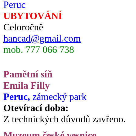
Peruc
UBYTOVÁNÍ
Celoročně
hancad@gmail.com
mob. 777 066 738
Pamětní síň
Emila Filly
Peruc,
zámecký park
Otevírací doba:
Z technických důvodů zavřeno.
Muzeum české vesnice