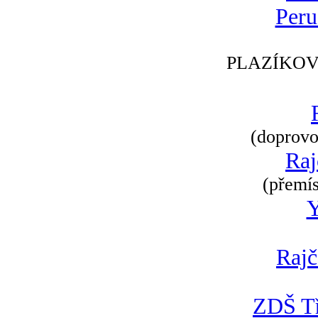
Peru
PLAZÍKOV
(doprovod
Raj
(přemís
Rajč
ZDŠ Tř