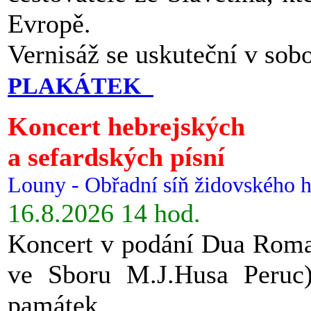
Evropě.
Vernisáž se uskuteční v sob
PLAKÁTEK
Koncert hebrejských
a sefardských písní
Louny - Obřadní síň židovského h
16.8.2026 14 hod.
Koncert v podání Dua Roman
ve Sboru M.J.Husa Peruc
památek.