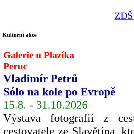
ZDŠ 
Kulturní akce
Galerie u Plazíka
Peruc
Vladimír Petrů
Sólo na kole po Evropě
15.8. - 31.10.2026
Výstava fotografií z ces
cestovatele ze Slavětína, kt