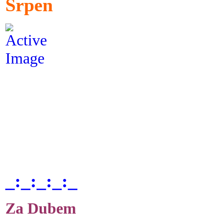
Srpen
_:_:_:_:_
Za Dubem