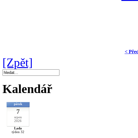
< Pře
[Zpět]
Kalendář
pátek
7
srpen
2026
Lada
týden 32