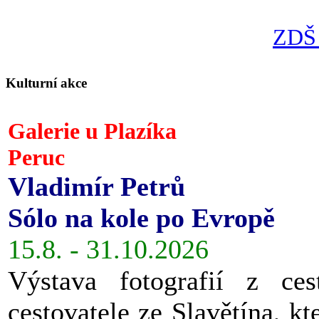
ZDŠ 
Kulturní akce
Galerie u Plazíka
Peruc
Vladimír Petrů
Sólo na kole po Evropě
15.8. - 31.10.2026
Výstava fotografií z ces
cestovatele ze Slavětína, kt