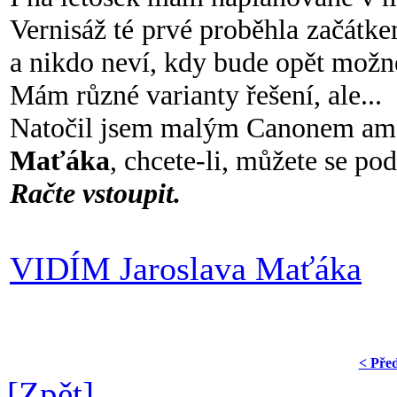
Vernisáž té prvé proběhla začátke
a nikdo neví, kdy bude opět možné
Mám různé varianty řešení, ale...
Natočil jsem malým Canonem ama
Maťáka
, chcete-li, můžete se pod
Račte vstoupit.
VIDÍM Jaroslava Maťáka
< Pře
[Zpět]