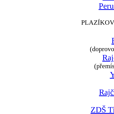
Peru
PLAZÍKOV
(doprovod
Raj
(přemís
Rajč
ZDŠ Tř