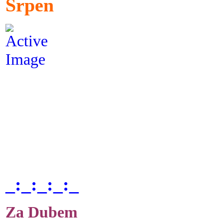
Srpen
_:_:_:_:_
Za Dubem