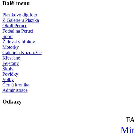
Další menu
Plazíkovo digifoto
Z Galerie u Plazíka
Okolí Peruce
Fotbal na Peruci
Sport
Židovský hřbitov
Motorky
Galerie u Kozorožce
Křesťané
Fejetony
Školy
Povídky
Volby
Černá kronika
Administrace
Odkazy
F
Mir