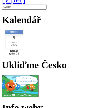
Kalendář
neděle
9
srpen
2026
Roman
týden 32
Ukliďme Česko
Info weby