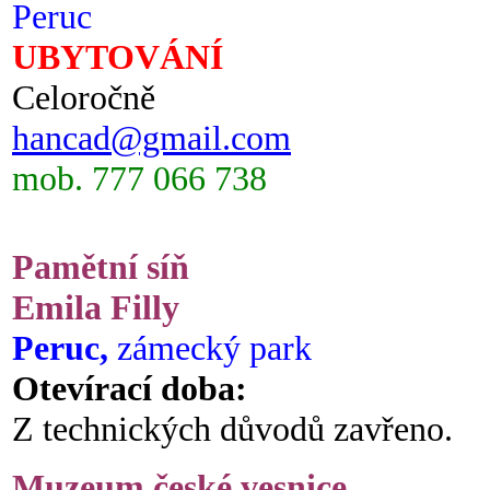
Peruc
UBYTOVÁNÍ
Celoročně
hancad@gmail.com
mob. 777 066 738
Pamětní síň
Emila Filly
Peruc,
zámecký park
Otevírací doba:
Z technických důvodů zavřeno.
Muzeum české vesnice