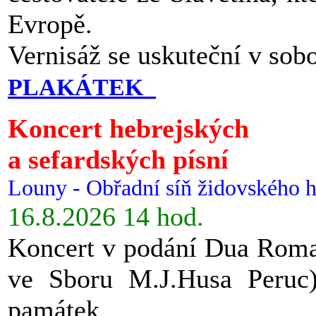
Evropě.
Vernisáž se uskuteční v sob
PLAKÁTEK
Koncert hebrejských
a sefardských písní
Louny - Obřadní síň židovského h
16.8.2026 14 hod.
Koncert v podání Dua Roman
ve Sboru M.J.Husa Peruc
památek.