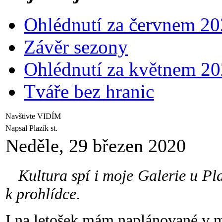
Ohlédnutí za červnem 2
Závěr sezony
Ohlédnutí za květnem 2
Tváře bez hranic
Navštivte VIDÍM
Napsal Plazík st.
Neděle, 29 březen 2020
Kultura spí i moje Galerie u Plaz
k prohlídce.
I na letošek mám naplánované v mé 