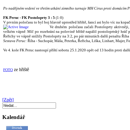
Po nadějném vedení ve třetím utkání zimního turnaje MH Cirus proti domácím Po
FK Peruc - FK Postoloprty 3 : 5
(1:0)
V prvním poločasu to byl boj hlavně uprostřed hřiště, šancí asi bylo víc na kopa
Ve druhém poločasu začali Postoloprty aktivněji, 
velkém vápně. Míč po rozehrání na polovině hřiště napálil postoloprtský hráč p
Řeřichy ve vápně snížily Postoloprty na 3:2, po pár minutách další penaltu Říha 
Sestava Peruc:
Říha - Suchopár, Máša, Peterka, Řeřicha, Liška, Linhart, Majer, F
Ve 4. kole FK Peruc nastoupí příští sobotu 25.1.2020 opět od 13 hodin proti da
ze hřiště
FOTO
[Zpět]
Kalendář
čtvrtek