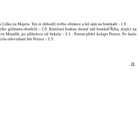
u Liška na Majera. Ten si obhodil svého obránce a šel sám na brankaře - 1:0 .
ho gólmana obstřelil - 2:0. Kuriózní braknu dostal náš brankář Říha, stojící na
vu Minařík, po přihrávce od Sekuly - 3:1 . Potom přišel kolaps Peruce. Po faulu
cela odevzdané hře Peruce - 3:5.
JL