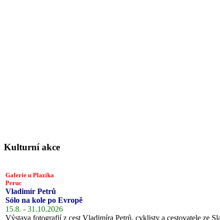
Kulturní akce
Galerie u Plazíka
Peruc
Vladimír Petrů
Sólo na kole po Evropě
15.8. - 31.10.2026
Výstava fotografií z cest Vladimíra Petrů, cyklisty a cestovatele ze Sl