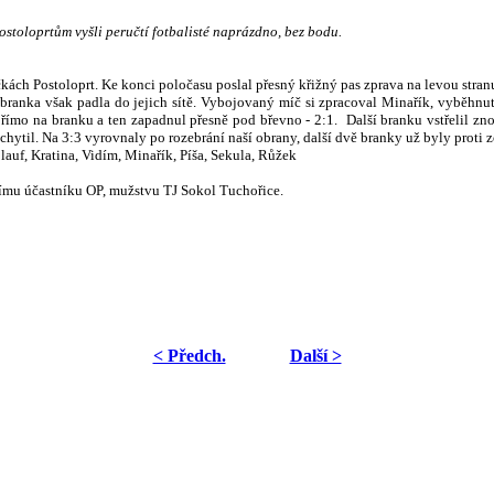
stoloprtům vyšli peručtí fotbalisté naprázdno, bez bodu.
čkách Postoloprt. Ke konci poločasu poslal přesný křižný pas zprava na levou stran
branka však padla do jejich sítě. Vybojovaný míč si zpracoval Minařík, vyběhnuté
římo na branku a ten zapadnul přesně pod břevno - 2:1. Další branku vstřelil zno
chytil. Na 3:3 vyrovnaly po rozebrání naší obrany, další dvě branky už byly proti z
olauf, Kratina, Vidím, Minařík, Píša, Sekula, Růžek
lšímu účastníku OP, mužstvu TJ Sokol Tuchořice.
< Předch.
Další >