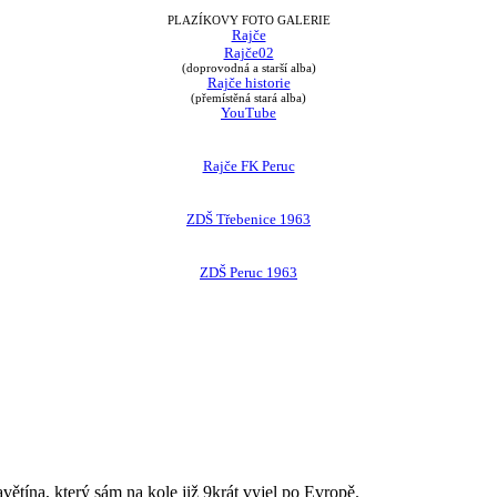
PLAZÍKOVY FOTO GALERIE
Rajče
Rajče02
(doprovodná a starší alba)
Rajče historie
(přemístěná stará alba)
YouTube
Rajče FK Peruc
ZDŠ Třebenice 1963
ZDŠ Peruc 1963
avětína, který sám na kole již 9krát vyjel po Evropě.