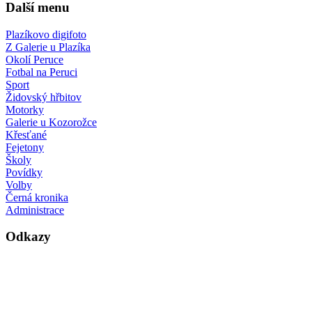
Další menu
Plazíkovo digifoto
Z Galerie u Plazíka
Okolí Peruce
Fotbal na Peruci
Sport
Židovský hřbitov
Motorky
Galerie u Kozorožce
Křesťané
Fejetony
Školy
Povídky
Volby
Černá kronika
Administrace
Odkazy