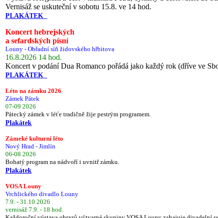
Vernisáž se uskuteční v sobotu 15.8. ve 14 hod.
PLAKÁTEK
Koncert hebrejských
a sefardských písní
Louny - Obřadní síň židovského hřbitova
16.8.2026 14 hod.
Koncert v podání Dua Romanco pořádá jako každý rok (dříve ve Sb
PLAKÁTEK
Léto na zámku 2026
Zámek Pátek
07-09 2026
Pátecký zámek v léťe tradičně žije pestrým programem.
Plakátek
Zámeké kulturní léto
Nový Hrad - Jimlín
06-08 2026
Bohatý program na nádvoří i uvnitř zámku.
Plakátek
VOSA Louny
Vrchlického divadlo Louny
7.9. - 31.10 2026
vernisáž 7.9. - 18 hod.
Každoroční výstava obrazů výtvarné skupiny VOSA Louny zahajuje divadelní s