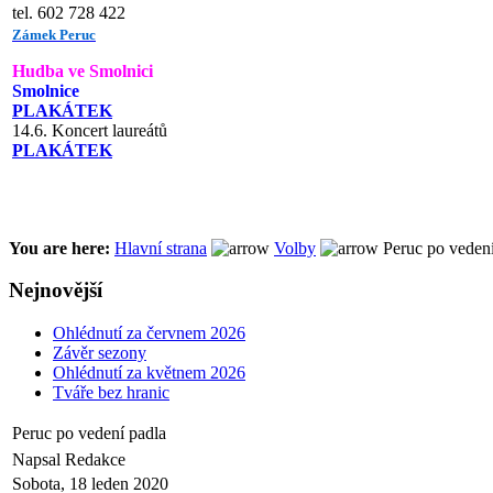
tel. 602 728 422
Zámek Peruc
Hudba ve Smolnici
Smolnice
PLAKÁTEK
14.6. Koncert laureátů
PLAKÁTEK
You are here:
Hlavní strana
Volby
Peruc po vedení
Nejnovější
Ohlédnutí za červnem 2026
Závěr sezony
Ohlédnutí za květnem 2026
Tváře bez hranic
Peruc po vedení padla
Napsal Redakce
Sobota, 18 leden 2020