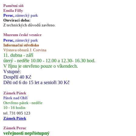
Pamětní síň
Emila Filly
Peruc,
zámecký park
Otevírací doba:
Z technických důvodů zavřeno.
Muzeum české vesnice
Peruc,
zámecký park
Informační středisko
Výstava obrazů J. Corvina
11. dubna - září
úterý - neděle 10.00 - 12.00 a 12.30- 16.30 hod.
V říjnu je otevřeno pouze o víkendech.
Vstupné:
Dospělí 40 Kč
Děti od 6 do 15 let a senioři 30 Kč
Zámek Pátek
Pátek nad Ohří
Otevřeno pátek - neděle
10 - 16 hodin
tel. 731 005 123
Zámek Pátek
Zámek Peruc
veřejnosti nepřístupný