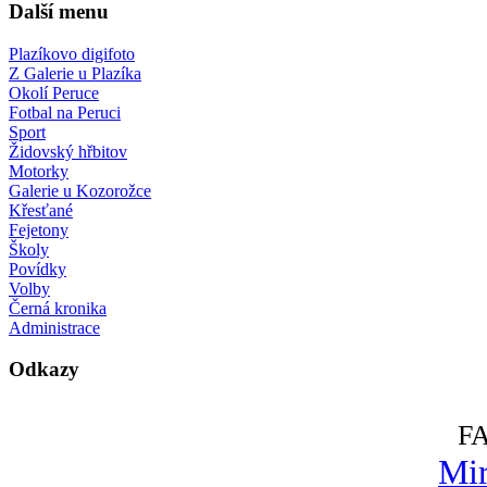
Další menu
Plazíkovo digifoto
Z Galerie u Plazíka
Okolí Peruce
Fotbal na Peruci
Sport
Židovský hřbitov
Motorky
Galerie u Kozorožce
Křesťané
Fejetony
Školy
Povídky
Volby
Černá kronika
Administrace
Odkazy
F
Mir