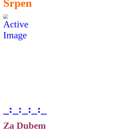
Srpen
_:_:_:_:_
Za Dubem