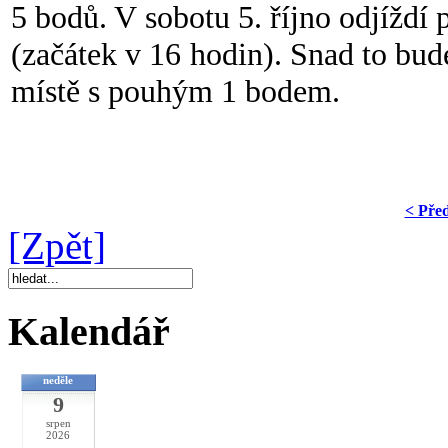
5 bodů. V sobotu 5. říjno odjíždí 
(začátek v 16 hodin). Snad to bud
místě s pouhým 1 bodem.
< Pře
[Zpět]
Kalendář
neděle
9
srpen
2026