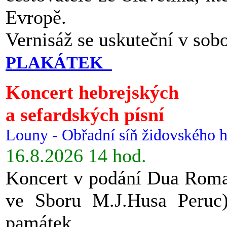
Evropě.
Vernisáž se uskuteční v sob
PLAKÁTEK
Koncert hebrejských
a sefardských písní
Louny - Obřadní síň židovského h
16.8.2026 14 hod.
Koncert v podání Dua Roman
ve Sboru M.J.Husa Peruc
památek.