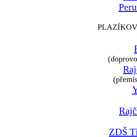
Peru
PLAZÍKOV
(doprovod
Raj
(přemís
Rajč
ZDŠ Tř