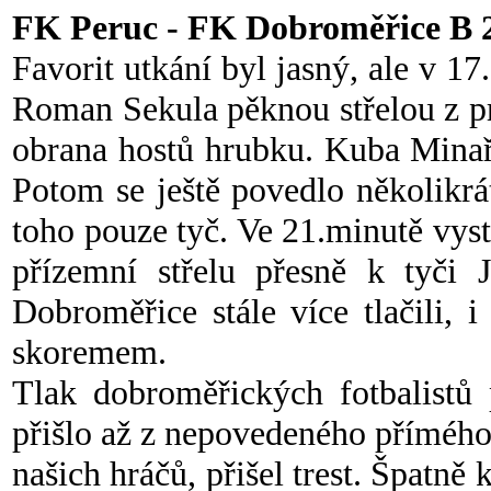
FK Peruc - FK Dobroměřice B 
Favorit utkání byl jasný, ale v 17
Roman Sekula pěknou střelou z pra
obrana hostů hrubku. Kuba Minaří
Potom se ještě povedlo několikrá
toho pouze tyč. Ve 21.minutě vys
přízemní střelu přesně k tyči 
Dobroměřice stále více tlačili, 
skoremem.
Tlak dobroměřických fotbalistů 
přišlo až z nepovedeného přímého
našich hráčů, přišel trest. Špatně