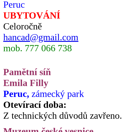
Peruc
UBYTOVÁNÍ
Celoročně
hancad@gmail.com
mob. 777 066 738
Pamětní síň
Emila Filly
Peruc,
zámecký park
Otevírací doba:
Z technických důvodů zavřeno.
Muzeum české vesnice