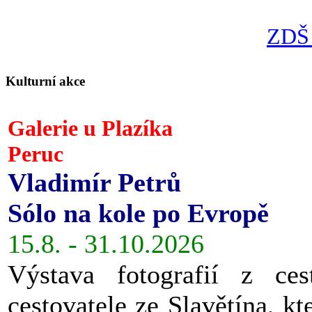
ZDŠ 
Kulturní akce
Galerie u Plazíka
Peruc
Vladimír Petrů
Sólo na kole po Evropě
15.8. - 31.10.2026
Výstava fotografií z ces
cestovatele ze Slavětína, kt