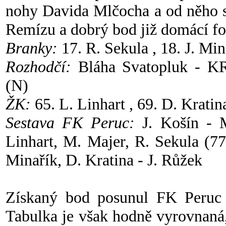
nohy Davida Mlčocha a od něho se
Remízu a dobrý bod již domácí fot
Branky:
17. R. Sekula , 18. J. Mi
Rozhodčí:
Bláha Svatopluk - 
(N)
ŽK:
65. L. Linhart , 69. D. Kratin
Sestava FK Peruc:
J. Košín - M
Linhart, M. Majer, R. Sekula (77
Minařík, D. Kratina - J. Růžek
Získaný bod posunul FK Peruc o
Tabulka je však hodně vyrovnaná,