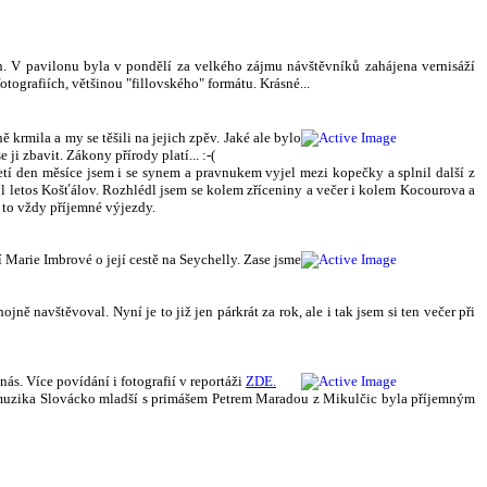
n. V pavilonu byla v pondělí za velkého zájmu návštěvníků zahájena vernisáží
tografiích, většinou "fillovského" formátu. Krásné...
krmila a my se těšili na jejich zpěv. Jaké ale bylo
i zbavit. Zákony přírody platí... :-(
tí den měsíce jsem i se synem a pravnukem vyjel mezi kopečky a splnil další z
l letos Košťálov. Rozhlédl jsem se kolem zříceniny a večer i kolem Kocourova a
u to vždy příjemné výjezdy.
 Marie Imbrové o její cestě na Seychelly. Zase jsme
ě navštěvoval. Nyní je to již jen párkrát za rok, ale i tak jsem si ten večer při
ás. Více povídání i fotografií v reportáži
ZDE.
vá muzika Slovácko mladší s primášem Petrem Maradou z Mikulčic byla příjemným