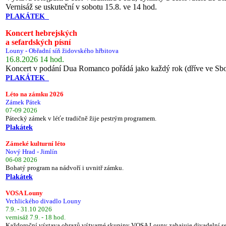
Vernisáž se uskuteční v sobotu 15.8. ve 14 hod.
PLAKÁTEK
Koncert hebrejských
a sefardských písní
Louny - Obřadní síň židovského hřbitova
16.8.2026 14 hod.
Koncert v podání Dua Romanco pořádá jako každý rok (dříve ve Sb
PLAKÁTEK
Léto na zámku 2026
Zámek Pátek
07-09 2026
Pátecký zámek v léťe tradičně žije pestrým programem.
Plakátek
Zámeké kulturní léto
Nový Hrad - Jimlín
06-08 2026
Bohatý program na nádvoří i uvnitř zámku.
Plakátek
VOSA Louny
Vrchlického divadlo Louny
7.9. - 31.10 2026
vernisáž 7.9. - 18 hod.
Každoroční výstava obrazů výtvarné skupiny VOSA Louny zahajuje divadelní s