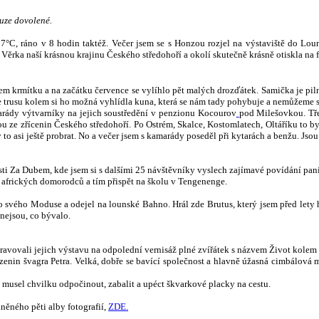
uze dovolené.
27°C, ráno v 8 hodin taktéž.
Večer jsem se s Honzou rozjel na výstaviště do Lou
Věrka naší krásnou krajinu Českého středohoří a okolí skutečně krásně otiskla na fo
m krmítku a na začátku července se vylíhlo pět malých drozďátek. Samička je pilně 
 trusu kolem si ho možná vyhlídla kuna, která se nám tady pohybuje a nemůžeme se j
arády výtvarníky na jejich soustředění v penzionu Kocourov
pod Milešovkou. Tře
ze zřícenin Českého středohoří. Po Ostrém, Skalce, Kostomlatech, Oltáříku to by
to asi ještě probrat. No a večer jsem s kamarády poseděl při kytarách a benžu. Jso
sti Za Dubem, kde jsem si s dalšími 25 návštěvníky vyslech zajímavé povídání paní
y afrických domorodců a tím přispět na školu v Tengenenge.
svého Moduse a odejel na lounské Bahno. Hrál zde Brutus, který jsem před lety hojn
 nejsou, co bývalo.
ravovali jejich výstavu na odpolední vernisáž plné
zvířátek s názvem Život kolem n
rozenin švagra Petra. Velká, dobře se bavící společnost a hlavně úžasná cimbálo
i musel chvilku odpočinout, zabalit a upéct škvarkové placky na cestu.
něného pěti alby fotografií,
ZDE.