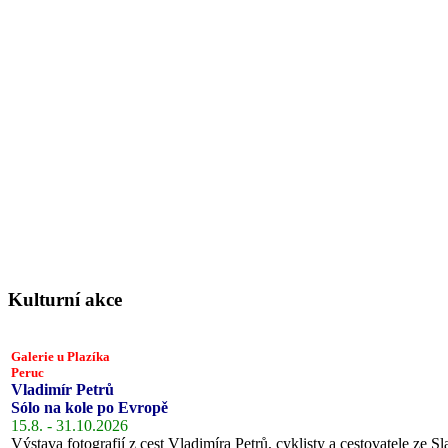
Kulturní akce
Galerie u Plazíka
Peruc
Vladimír Petrů
Sólo na kole po Evropě
15.8. - 31.10.2026
Výstava fotografií z cest Vladimíra Petrů, cyklisty a cestovatele ze Sl