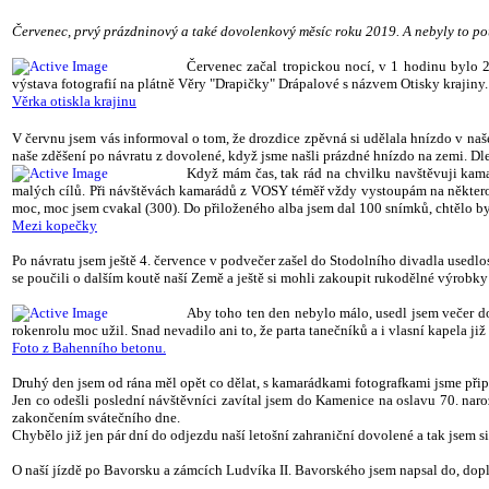
Červenec, prvý prázdninový a také dovolenkový měsíc roku 2019. A nebyly to po
Červenec začal tropickou nocí, v 1 hodinu bylo 
výstava fotografií na plátně Věry "Drapičky" Drápalové s názvem Otisky krajiny. 
Věrka otiskla krajinu
V červnu jsem vás informoval o tom, že drozdice zpěvná si udělala hnízdo v naše
naše zděšení po návratu z dovolené, když jsme našli prázdné hnízdo na zemi. Dle
Když mám čas, tak rád na chvilku navštěvuji kam
malých cílů. Při návštěvách kamarádů z VOSY téměř vždy vystoupám na některou 
moc, moc jsem cvakal (300). Do přiloženého alba jsem dal 100 snímků, chtělo by 
Mezi kopečky
Po návratu jsem ještě 4. července v podvečer zašel do Stodolního divadla usedlo
se poučili o dalším koutě naší Země a ještě si mohli zakoupit rukodělné výrobk
Aby toho ten den nebylo málo, usedl jsem večer do 
rokenrolu moc užil. Snad nevadilo ani to, že parta tanečníků a i vlasní kapela již
Foto z Bahenního betonu.
Druhý den jsem od rána měl opět co dělat, s kamarádkami fotografkami jsme přip
Jen co odešli poslední návštěvníci zavítal jsem do Kamenice na oslavu 70. na
zakončením svátečního dne.
Chybělo již jen pár dní do odjezdu naší letošní zahraniční dovolené a tak jsem s
O naší jízdě po Bavorsku a zámcích Ludvíka II. Bavorského jsem napsal do, dopl