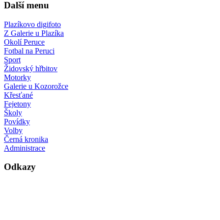
Další menu
Plazíkovo digifoto
Z Galerie u Plazíka
Okolí Peruce
Fotbal na Peruci
Sport
Židovský hřbitov
Motorky
Galerie u Kozorožce
Křesťané
Fejetony
Školy
Povídky
Volby
Černá kronika
Administrace
Odkazy