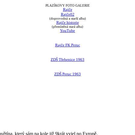
PLAZÍKOVY FOTO GALERIE
Rajče
Rajče02
(doprovodná a starší alba)
Rajče historie
(přemístěná stará alba)
YouTube
Rajče FK Peruc
ZDŠ Třebenice 1963
ZDŠ Peruc 1963
avětína, který sám na kole již 9krát vyjel po Evropě.