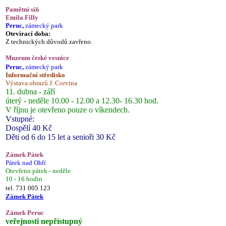
Pamětní síň
Emila Filly
Peruc,
zámecký park
Otevírací doba:
Z technických důvodů zavřeno.
Muzeum české vesnice
Peruc,
zámecký park
Informační středisko
Výstava obrazů J. Corvina
11. dubna - září
úterý - neděle 10.00 - 12.00 a 12.30- 16.30 hod.
V říjnu je otevřeno pouze o víkendech.
Vstupné:
Dospělí 40 Kč
Děti od 6 do 15 let a senioři 30 Kč
Zámek Pátek
Pátek nad Ohří
Otevřeno pátek - neděle
10 - 16 hodin
tel. 731 005 123
Zámek Pátek
Zámek Peruc
veřejnosti nepřístupný