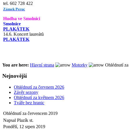
tel. 602 728 422
Zámek Peruc
Hudba ve Smolnici
Smolnice
PLAKÁTEK
14.6. Koncert laureátů
PLAKÁTEK
You are here:
Hlavní strana
Motorky
Ohlédnutí za
Nejnovější
Ohlédnutí za červnem 2026
Závěr sezony
Ohlédnutí za květnem 2026
Tváře bez hranic
Ohlédnutí za červencem 2019
Napsal Plazík st.
Pondělí, 12 srpen 2019