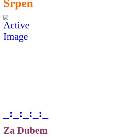
Srpen
_:_:_:_:_
Za Dubem