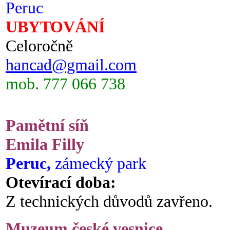
Peruc
UBYTOVÁNÍ
Celoročně
hancad@gmail.com
mob. 777 066 738
Pamětní síň
Emila Filly
Peruc,
zámecký park
Otevírací doba:
Z technických důvodů zavřeno.
Muzeum české vesnice