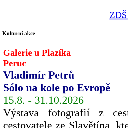
ZDŠ 
Kulturní akce
Galerie u Plazíka
Peruc
Vladimír Petrů
Sólo na kole po Evropě
15.8. - 31.10.2026
Výstava fotografií z ces
cestovatele ze Slavětína, kt