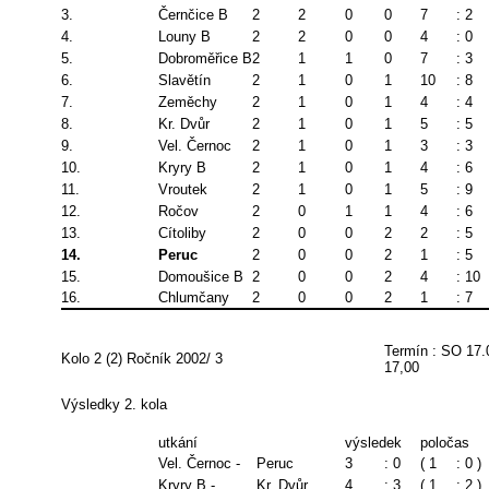
3.
Černčice B
2
2
0
0
7
: 2
4.
Louny B
2
2
0
0
4
: 0
5.
Dobroměřice B
2
1
1
0
7
: 3
6.
Slavětín
2
1
0
1
10
: 8
7.
Zeměchy
2
1
0
1
4
: 4
8.
Kr. Dvůr
2
1
0
1
5
: 5
9.
Vel. Černoc
2
1
0
1
3
: 3
10.
Kryry B
2
1
0
1
4
: 6
11.
Vroutek
2
1
0
1
5
: 9
12.
Ročov
2
0
1
1
4
: 6
13.
Cítoliby
2
0
0
2
2
: 5
14.
Peruc
2
0
0
2
1
: 5
15.
Domoušice B
2
0
0
2
4
: 10
16.
Chlumčany
2
0
0
2
1
: 7
Termín : SO 17.
Kolo 2 (2) Ročník 2002/ 3
17,00
Výsledky 2. kola
utkání
výsledek
poločas
Vel. Černoc -
Peruc
3
: 0
( 1
: 0 )
Kryry B -
Kr. Dvůr
4
: 3
( 1
: 2 )