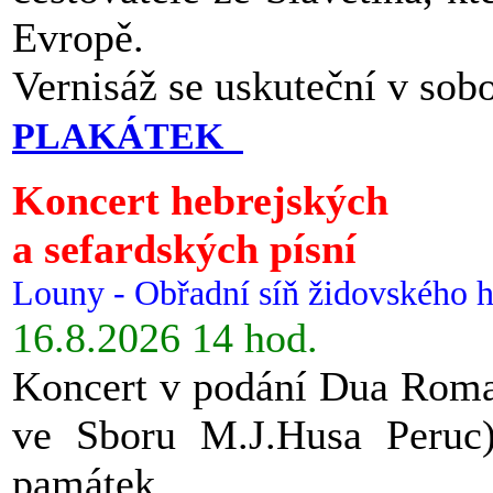
Evropě.
Vernisáž se uskuteční v sob
PLAKÁTEK
Koncert hebrejských
a sefardských písní
Louny - Obřadní síň židovského h
16.8.2026 14 hod.
Koncert v podání Dua Roman
ve Sboru M.J.Husa Peruc
památek.