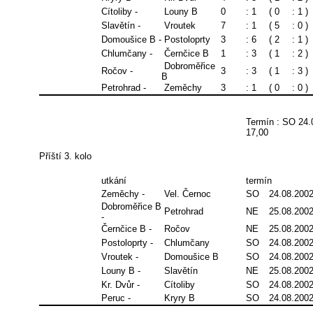
Cítoliby -
Louny B
0
: 1
( 0
: 1 )
Slavětín -
Vroutek
7
: 1
( 5
: 0 )
Domoušice B -
Postoloprty
3
: 6
( 2
: 1 )
Chlumčany -
Černčice B
1
: 3
( 1
: 2 )
Dobroměřice
Ročov -
3
: 3
( 1
: 3 )
B
Petrohrad -
Zeměchy
3
: 1
( 0
: 0 )
Termín : SO 24.
17,00
Příští 3. kolo
utkání
termín
Zeměchy -
Vel. Černoc
SO
24.08.200
Dobroměřice B
Petrohrad
NE
25.08.200
-
Černčice B -
Ročov
NE
25.08.200
Postoloprty -
Chlumčany
SO
24.08.200
Vroutek -
Domoušice B
SO
24.08.200
Louny B -
Slavětín
NE
25.08.200
Kr. Dvůr -
Cítoliby
SO
24.08.200
Peruc -
Kryry B
SO
24.08.200