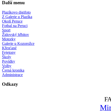
Další menu
Plazíkovo digifoto
Z Galerie u Plazíka
Okolí Peruce
Fotbal na Peruci
Sport
Židovský hřbitov
Motorky
Galerie u Kozorožce
Křesťané
Fejetony
Školy
Povídky
Volby
Černá kronika
Administrace
Odkazy
F
Mir