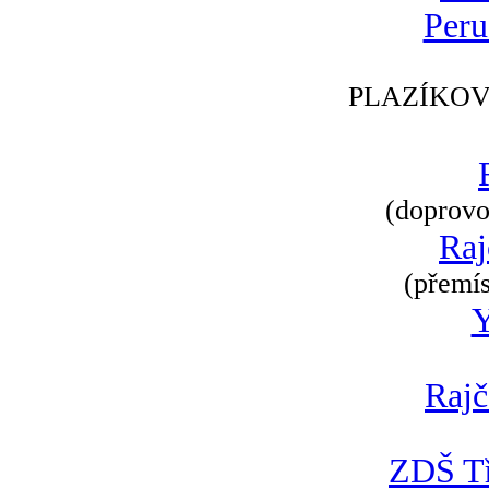
Peru
PLAZÍKOV
(doprovod
Raj
(přemís
Rajč
ZDŠ Tř