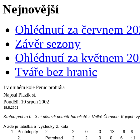
Nejnovější
Ohlédnutí za červnem 2
Závěr sezony
Ohlédnutí za květnem 2
Tváře bez hranic
I v druhém kole Peruc prohrála
Napsal Plazík st.
Pondělí, 19 srpen 2002
19.8.2002
Krutou prohru 0 : 3 si přivezli peručtí fotbalisté z Velké Černoce. K jejich
A zde je tabulka a výsledky 2. kola
1
Postoloprty
2
2
0
0
13
: 6
6
2.
Petrohrad
2
2
0
0
6
: 1