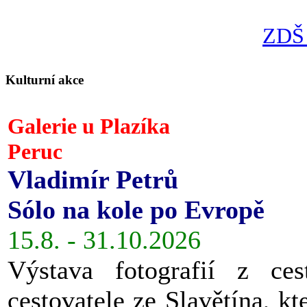
ZDŠ 
Kulturní akce
Galerie u Plazíka
Peruc
Vladimír Petrů
Sólo na kole po Evropě
15.8. - 31.10.2026
Výstava fotografií z ces
cestovatele ze Slavětína, kt