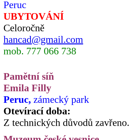
Peruc
UBYTOVÁNÍ
Celoročně
hancad@gmail.com
mob. 777 066 738
Pamětní síň
Emila Filly
Peruc,
zámecký park
Otevírací doba:
Z technických důvodů zavřeno.
Muzeum české vesnice