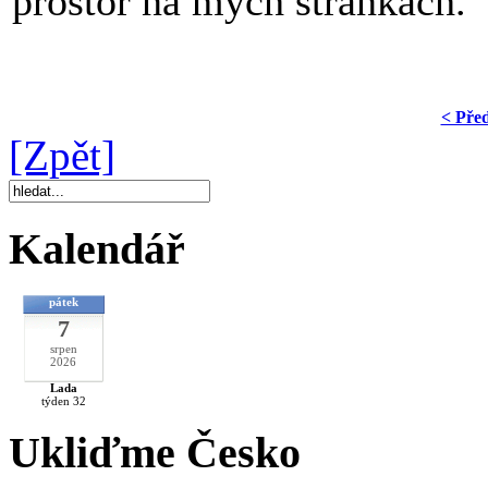
prostor na mých stránkách.
< Pře
[Zpět]
Kalendář
pátek
7
srpen
2026
Lada
týden 32
Ukliďme Česko