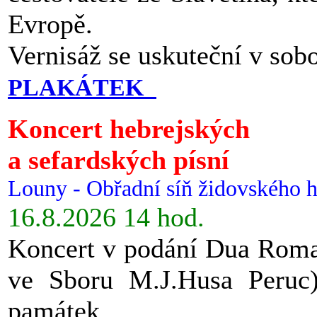
Evropě.
Vernisáž se uskuteční v sob
PLAKÁTEK
Koncert hebrejských
a sefardských písní
Louny - Obřadní síň židovského h
16.8.2026 14 hod.
Koncert v podání Dua Roman
ve Sboru M.J.Husa Peruc
památek.