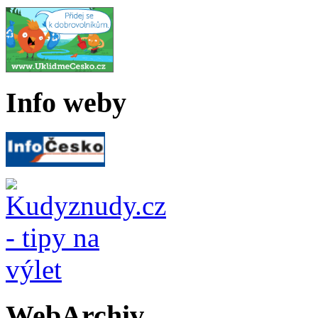
Info weby
WebArchiv