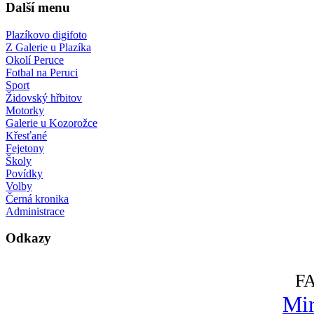
Další menu
Plazíkovo digifoto
Z Galerie u Plazíka
Okolí Peruce
Fotbal na Peruci
Sport
Židovský hřbitov
Motorky
Galerie u Kozorožce
Křesťané
Fejetony
Školy
Povídky
Volby
Černá kronika
Administrace
Odkazy
F
Mir