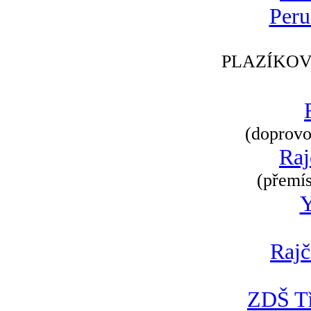
Peru
PLAZÍKOV
(doprovod
Raj
(přemís
Rajč
ZDŠ Tř