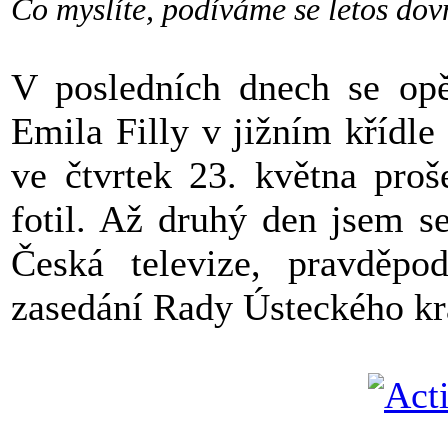
Co myslíte, podíváme se letos dov
V posledních dnech se opět
Emila Filly v jižním křídl
ve čtvrtek 23. května pro
fotil. Až druhý den jsem s
Česká televize, pravděpo
zasedání Rady Ústeckého kr