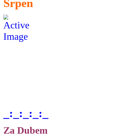
Srpen
_:_:_:_:_
Za Dubem