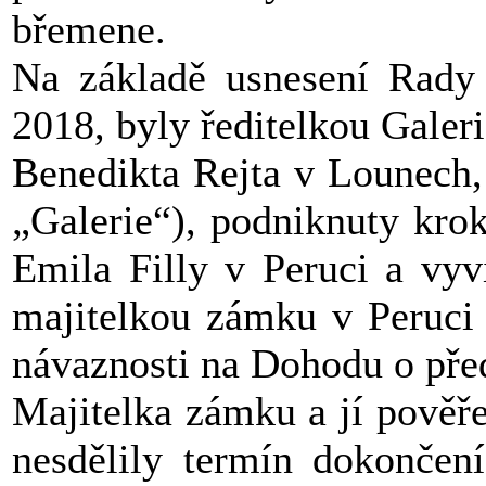
břemene.
Na základě usnesení Rady 
2018, byly ředitelkou Galer
Benedikta Rejta v Lounech,
„Galerie“), podniknuty kro
Emila Filly v Peruci a vyv
majitelkou zámku v Peruci 
návaznosti na Dohodu o před
Majitelka zámku a jí pověř
nesdělily termín dokončen