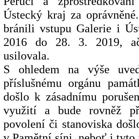
Peruci a zprostředkování
Ústecký kraj za oprávněné.
bránili vstupu Galerie i Ú
2016 do 28. 3. 2019, ač
usilovala.
S ohledem na výše uved
příslušnému orgánu památ
došlo k zásadnímu porušení
využití a bude rovněž p
povolení či stanoviska doš
v Pamětní síni, neboť i tyt