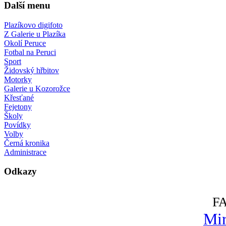
Další menu
Plazíkovo digifoto
Z Galerie u Plazíka
Okolí Peruce
Fotbal na Peruci
Sport
Židovský hřbitov
Motorky
Galerie u Kozorožce
Křesťané
Fejetony
Školy
Povídky
Volby
Černá kronika
Administrace
Odkazy
F
Mir