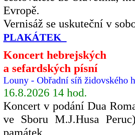
Evropě.
Vernisáž se uskuteční v sob
PLAKÁTEK
Koncert hebrejských
a sefardských písní
Louny - Obřadní síň židovského h
16.8.2026 14 hod.
Koncert v podání Dua Roman
ve Sboru M.J.Husa Peruc
památek.