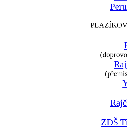
Peru
PLAZÍKOV
(doprovod
Raj
(přemís
Rajč
ZDŠ Tř