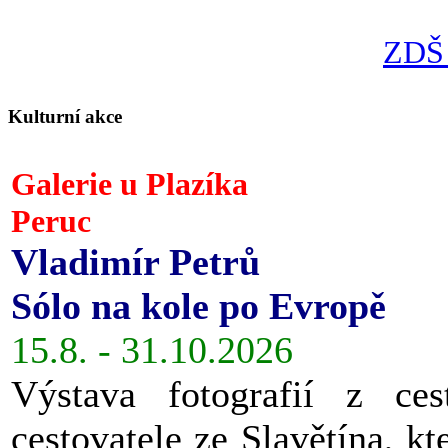
ZDŠ 
Kulturní akce
Galerie u Plazíka
Peruc
Vladimír Petrů
Sólo na kole po Evropě
15.8. - 31.10.2026
Výstava fotografií z ces
cestovatele ze Slavětína, kt