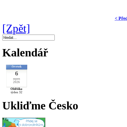
< Pře
[Zpět]
Kalendář
čtvrtek
6
srpen
2026
Oldřiška
týden 32
Ukliďme Česko