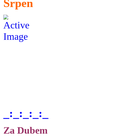
Srpen
_:_:_:_:_
Za Dubem