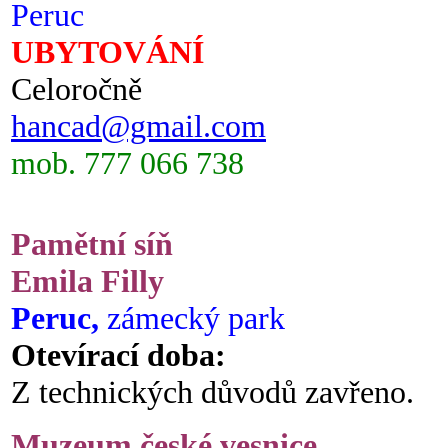
Peruc
UBYTOVÁNÍ
Celoročně
hancad@gmail.com
mob. 777 066 738
Pamětní síň
Emila Filly
Peruc,
zámecký park
Otevírací doba:
Z technických důvodů zavřeno.
Muzeum české vesnice