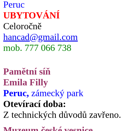
Peruc
UBYTOVÁNÍ
Celoročně
hancad@gmail.com
mob. 777 066 738
Pamětní síň
Emila Filly
Peruc,
zámecký park
Otevírací doba:
Z technických důvodů zavřeno.
Muzeum české vesnice