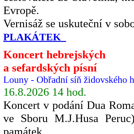
Evropě.
Vernisáž se uskuteční v sob
PLAKÁTEK
Koncert hebrejských
a sefardských písní
Louny - Obřadní síň židovského h
16.8.2026 14 hod.
Koncert v podání Dua Roman
ve Sboru M.J.Husa Peruc
památek.