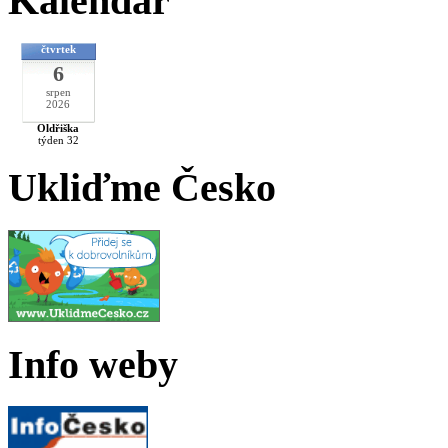
Kalendář
čtvrtek
6
srpen
2026
Oldřiška
týden 32
Ukliďme Česko
Info weby