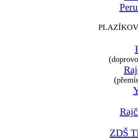
Peru
PLAZÍKOV
(doprovod
Raj
(přemís
Rajč
ZDŠ Tř