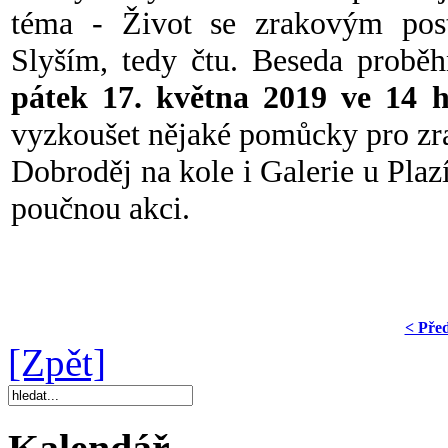
téma - Život se zrakovým post
Slyším, tedy čtu. Beseda probě
pátek 17. května 2019 ve 14 
vyzkoušet nějaké pomůcky pro zr
Dobroděj na kole i Galerie u Plaz
poučnou akci.
< Pře
[Zpět]