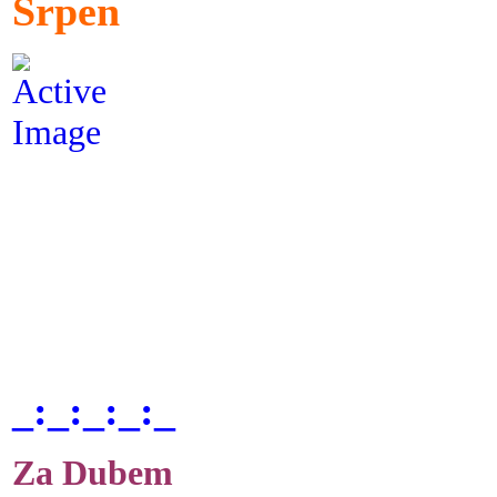
Srpen
_:_:_:_:_
Za Dubem