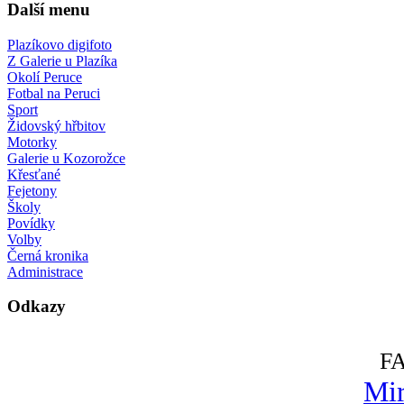
Další menu
Plazíkovo digifoto
Z Galerie u Plazíka
Okolí Peruce
Fotbal na Peruci
Sport
Židovský hřbitov
Motorky
Galerie u Kozorožce
Křesťané
Fejetony
Školy
Povídky
Volby
Černá kronika
Administrace
Odkazy
F
Mir