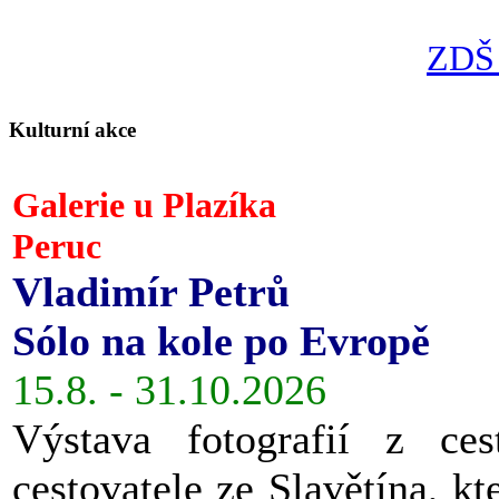
ZDŠ 
Kulturní akce
Galerie u Plazíka
Peruc
Vladimír Petrů
Sólo na kole po Evropě
15.8. - 31.10.2026
Výstava fotografií z ces
cestovatele ze Slavětína, kt