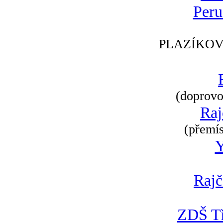
Peru
PLAZÍKOV
(doprovod
Raj
(přemís
Rajč
ZDŠ Tř