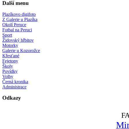
Další menu
Plazíkovo digifoto
Z Galerie u Plazíka
Okolí Peruce
Fotbal na Peruci
Sport
Židovský hřbitov
Motorky
Galerie u Kozorožce
Křesťané
Fejetony
Školy
Povídky
Volby
Černá kronika
Administrace
Odkazy
F
Mir