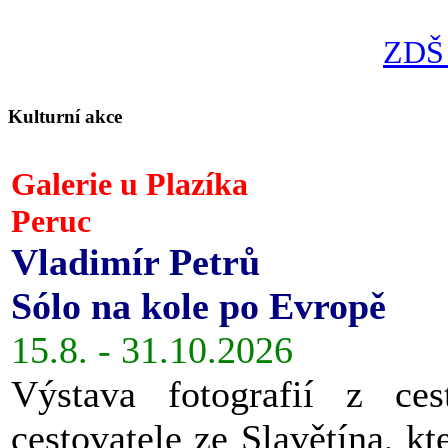
ZDŠ 
Kulturní akce
Galerie u Plazíka
Peruc
Vladimír Petrů
Sólo na kole po Evropě
15.8. - 31.10.2026
Výstava fotografií z ces
cestovatele ze Slavětína, kt