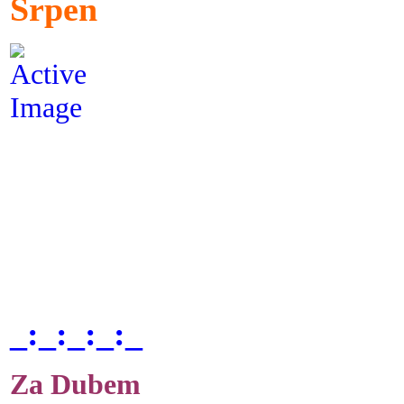
Srpen
_:_:_:_:_
Za Dubem