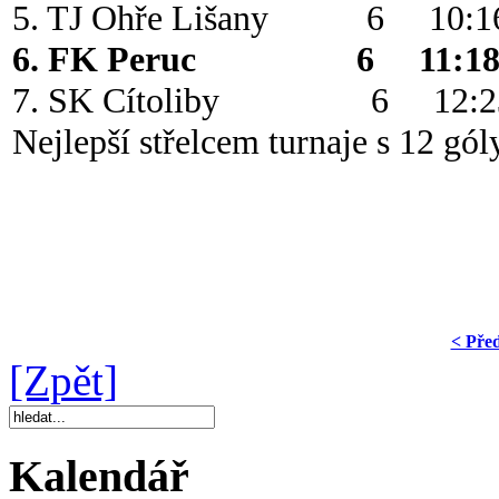
5. TJ Ohře Lišany 6 10
6. FK Peruc 6 11:1
7. SK Cítoliby 6 12
Nejlepší střelcem turnaje s 12 gó
< Pře
[Zpět]
Kalendář