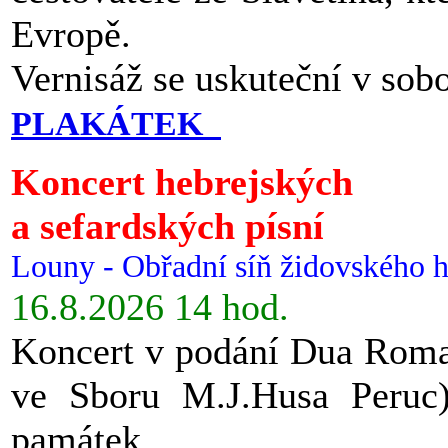
Evropě.
Vernisáž se uskuteční v sob
PLAKÁTEK
Koncert hebrejských
a sefardských písní
Louny - Obřadní síň židovského h
16.8.2026 14 hod.
Koncert v podání Dua Roman
ve Sboru M.J.Husa Peruc
památek.