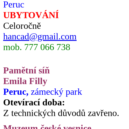
Peruc
UBYTOVÁNÍ
Celoročně
hancad@gmail.com
mob. 777 066 738
Pamětní síň
Emila Filly
Peruc,
zámecký park
Otevírací doba:
Z technických důvodů zavřeno.
Muzeum české vesnice