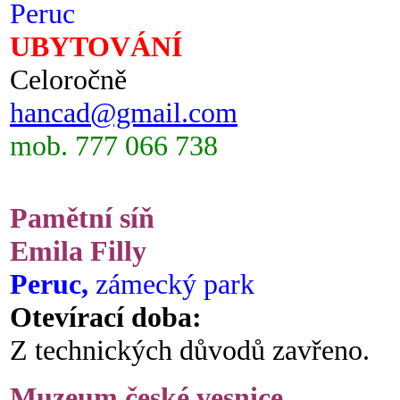
Peruc
UBYTOVÁNÍ
Celoročně
hancad@gmail.com
mob. 777 066 738
Pamětní síň
Emila Filly
Peruc,
zámecký park
Otevírací doba:
Z technických důvodů zavřeno.
Muzeum české vesnice