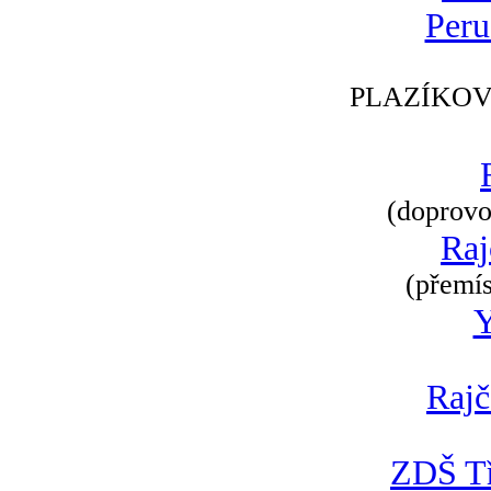
Peru
PLAZÍKOV
(doprovod
Raj
(přemís
Rajč
ZDŠ Tř