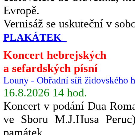
Evropě.
Vernisáž se uskuteční v sob
PLAKÁTEK
Koncert hebrejských
a sefardských písní
Louny - Obřadní síň židovského h
16.8.2026 14 hod.
Koncert v podání Dua Roman
ve Sboru M.J.Husa Peruc
památek.