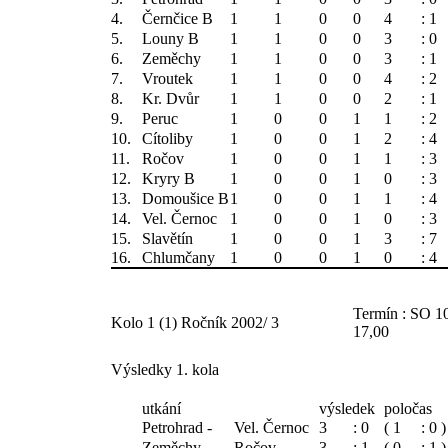
4.
Černčice B
1
1
0
0
4
: 1
5.
Louny B
1
1
0
0
3
: 0
6.
Zeměchy
1
1
0
0
3
: 1
7.
Vroutek
1
1
0
0
4
: 2
8.
Kr. Dvůr
1
1
0
0
2
: 1
9.
Peruc
1
0
0
1
1
: 2
10.
Cítoliby
1
0
0
1
2
: 4
11.
Ročov
1
0
0
1
1
: 3
12.
Kryry B
1
0
0
1
0
: 3
13.
Domoušice B
1
0
0
1
1
: 4
14.
Vel. Černoc
1
0
0
1
0
: 3
15.
Slavětín
1
0
0
1
3
: 7
16.
Chlumčany
1
0
0
1
0
: 4
Termín : SO 1
Kolo 1 (1) Ročník 2002/ 3
17,00
Výsledky 1. kola
utkání
výsledek
poločas
Petrohrad -
Vel. Černoc
3
: 0
( 1
: 0 )
Zeměchy -
Ročov
3
: 1
( 0
: 1 )