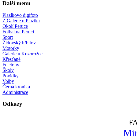
Další menu
Plazíkovo digifoto
Z Galerie u Plazíka
Okolí Peruce
Fotbal na Peruci
Sport
Židovský hřbitov
Motorky
Galerie u Kozorožce
Křesťané
Fejetony
Školy
Povídky
Volby
Černá kronika
Administrace
Odkazy
F
Mir