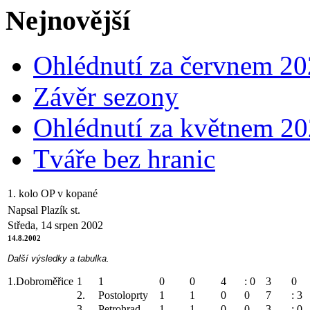
Nejnovější
Ohlédnutí za červnem 2
Závěr sezony
Ohlédnutí za květnem 2
Tváře bez hranic
1. kolo OP v kopané
Napsal Plazík st.
Středa, 14 srpen 2002
14.8.2002
Další výsledky a tabulka.
1.Dobroměřice
1
1
0
0
4
: 0
3
0
2.
Postoloprty
1
1
0
0
7
: 3
3.
Petrohrad
1
1
0
0
3
: 0