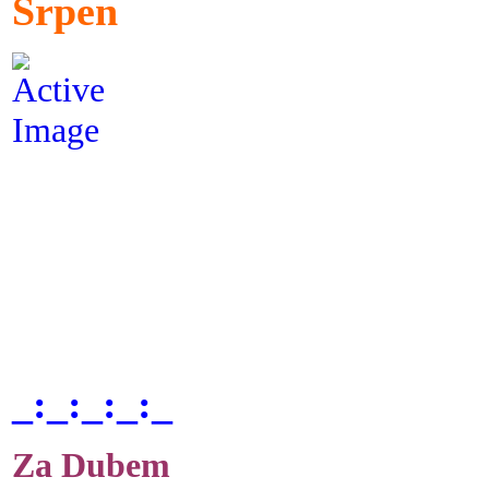
Srpen
_:_:_:_:_
Za Dubem