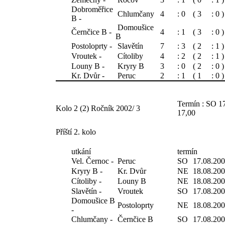
Dobroměřice
Chlumčany
4
: 0
( 3
: 0 )
B -
Domoušice
Černčice B -
4
: 1
( 3
: 0 )
B
Postoloprty -
Slavětín
7
: 3
( 2
: 1 )
Vroutek -
Cítoliby
4
: 2
( 2
: 1 )
Louny B -
Kryry B
3
: 0
( 2
: 0 )
Kr. Dvůr -
Peruc
2
: 1
( 1
: 0 )
Termín : SO 1
Kolo 2 (2) Ročník 2002/ 3
17,00
Příští 2. kolo
utkání
termín
Vel. Černoc -
Peruc
SO
17.08.20
Kryry B -
Kr. Dvůr
NE
18.08.20
Cítoliby -
Louny B
NE
18.08.20
Slavětín -
Vroutek
SO
17.08.20
Domoušice B
Postoloprty
NE
18.08.20
-
Chlumčany -
Černčice B
SO
17.08.20