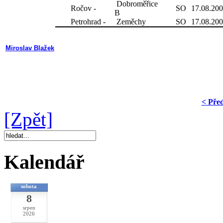
Dobroměřice
Ročov -
SO
17.08.20
B
Petrohrad -
Zeměchy
SO
17.08.20
Miroslav Blažek
< Pře
[Zpět]
Kalendář
sobota
8
srpen
2026