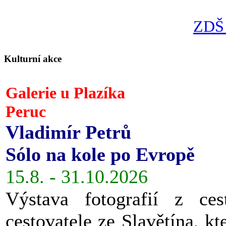
ZDŠ 
Kulturní akce
Galerie u Plazíka
Peruc
Vladimír Petrů
Sólo na kole po Evropě
15.8. - 31.10.2026
Výstava fotografií z ces
cestovatele ze Slavětína, kt