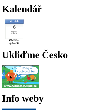
Kalendář
čtvrtek
6
srpen
2026
Oldřiška
týden 32
Ukliďme Česko
Info weby