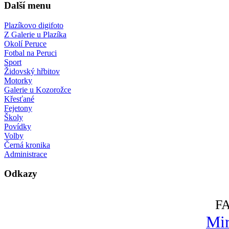
Další menu
Plazíkovo digifoto
Z Galerie u Plazíka
Okolí Peruce
Fotbal na Peruci
Sport
Židovský hřbitov
Motorky
Galerie u Kozorožce
Křesťané
Fejetony
Školy
Povídky
Volby
Černá kronika
Administrace
Odkazy
F
Mir