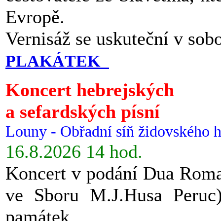
Evropě.
Vernisáž se uskuteční v sob
PLAKÁTEK
Koncert hebrejských
a sefardských písní
Louny - Obřadní síň židovského h
16.8.2026 14 hod.
Koncert v podání Dua Roman
ve Sboru M.J.Husa Peruc
památek.