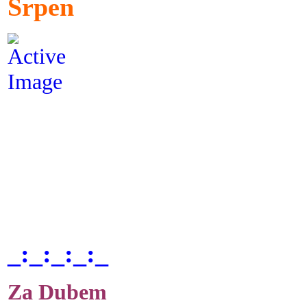
Srpen
_:_:_:_:_
Za Dubem