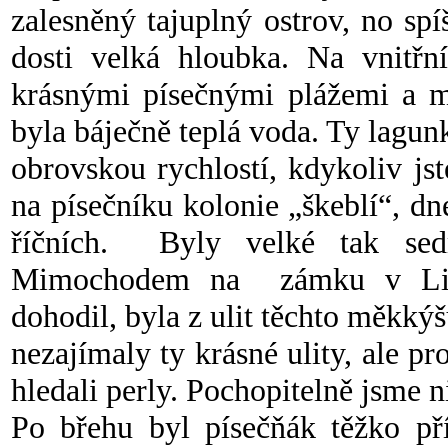
zalesněný tajuplný ostrov, no sp
dosti velká hloubka. Na vnitřn
krásnými písečnými plážemi a m
byla báječně teplá voda. Ty lagun
obrovskou rychlostí, kdykoliv js
na písečníku kolonie „škeblí“, d
říčních. Byly velké tak sed
Mimochodem na zámku v Libo
dohodil, byla z ulit těchto měkký
nezajímaly ty krásné ulity, ale pr
hledali perly. Pochopitelně jsme 
Po břehu byl písečňák těžko pří