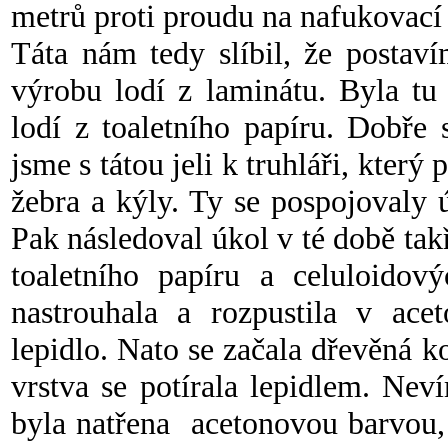
metrů proti proudu na nafukovací 
Táta nám tedy slíbil, že postav
výrobu lodí z laminátu. Byla tu 
lodí z toaletního papíru. Dobře
jsme s tátou jeli k truhláři, který
žebra a kýly. Ty se pospojovaly 
Pak následoval úkol v té době ta
toaletního papíru a celuloidov
nastrouhala a rozpustila v ace
lepidlo. Nato se začala dřevěná k
vrstva se potírala lepidlem. Neví
byla natřena acetonovou barvou, 