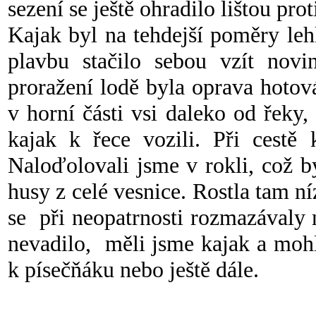
sezení se ještě ohradilo lištou pr
Kajak byl na tehdejší poměry le
plavbu stačilo sebou vzít novi
proražení lodě byla oprava hotov
v horní části vsi daleko od řek
kajak k řece vozili. Při cestě 
Naloďolovali jsme v rokli, což 
husy z celé vesnice. Rostla tam ní
se při neopatrnosti rozmazávaly
nevadilo, měli jsme kajak a moh
k písečňáku nebo ještě dále.