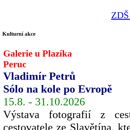
ZDŠ 
Kulturní akce
Galerie u Plazíka
Peruc
Vladimír Petrů
Sólo na kole po Evropě
15.8. - 31.10.2026
Výstava fotografií z ces
cestovatele ze Slavětína, kt