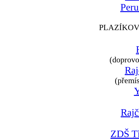
Peru
PLAZÍKOV
(doprovod
Raj
(přemís
Rajč
ZDŠ Tř