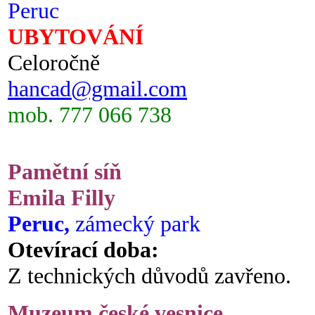
Peruc
UBYTOVÁNÍ
Celoročně
hancad@gmail.com
mob. 777 066 738
Pamětní síň
Emila Filly
Peruc,
zámecký park
Otevírací doba:
Z technických důvodů zavřeno.
Muzeum české vesnice