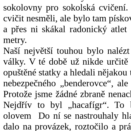
sokolovny pro sokolská cvičení
cvičit nesměli, ale bylo tam písko
a přes ni skákal radonický atle
metry.
Naší největší touhou bylo naléz
války. V té době už nikde určitě
opuštěné statky a hledali nějakou t
nebezpečného „benderovce“, ale 
Protože jsme žádné zbraně nenachá
Nejdřív to byl „hacafígr“. To 
olovem Do ní se nastrouhaly hlav
dalo na provázek, roztočilo a pr