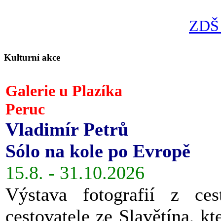
ZDŠ 
Kulturní akce
Galerie u Plazíka
Peruc
Vladimír Petrů
Sólo na kole po Evropě
15.8. - 31.10.2026
Výstava fotografií z ces
cestovatele ze Slavětína, kt