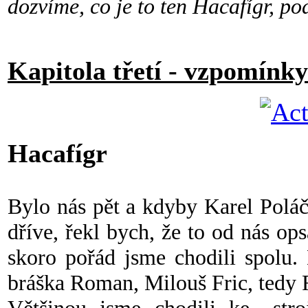
dozvíme, co je to ten Hacafígr, po
Kapitola třetí - vzpomínky
Hacafígr
Bylo nás pět a kdyby Karel Polá
dříve, řekl bych, že to od nás o
skoro pořád jsme chodili spolu.
bráška Roman, Milouš Fric, tedy F