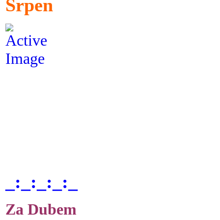
Srpen
_:_:_:_:_
Za Dubem