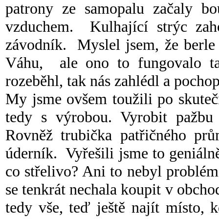
patrony ze samopalu začaly bou
vzduchem. Kulhající strýc zaho
závodník. Myslel jsem, že berle
Váhu, ale ono to fungovalo t
rozeběhl, tak nás zahlédl a pocho
My jsme ovšem toužili po skutečn
tedy s výrobou. Vyrobit pažbu
Rovněž trubička patřičného prů
úderník. Vyřešili jsme to geniá
co střelivo? Ani to nebyl probl
se tenkrát nechala koupit v obcho
tedy vše, teď ještě najít místo