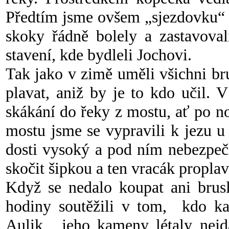
Předtím jsme ovšem „sjezdovku“ p
skoky řádně bolely a zastavoval
stavení, kde bydleli Jochovi.
Tak jako v zimě uměli všichni bru
plavat, aniž by je to kdo učil. 
skákání do řeky z mostu, ať po 
mostu jsme se vypravili k jezu 
dosti vysoký a pod ním nebezpe
skočit šipkou a ten vracák proplav
Když se nedalo koupat ani brusl
hodiny soutěžili v tom, kdo k
Aulik, jeho kameny létaly nejdá