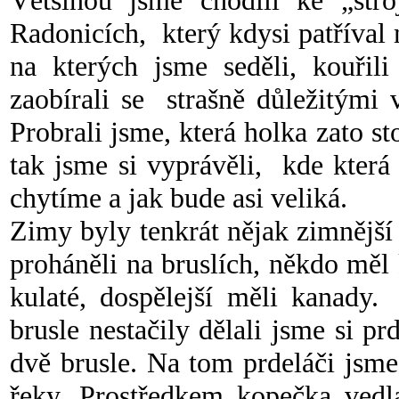
Většinou jsme chodili ke „str
Radonicích, který kdysi patříval 
na kterých jsme seděli, kouřil
zaobírali se strašně důležitými 
Probrali jsme, která holka zato sto
tak jsme si vyprávěli, kde která
chytíme a jak bude asi veliká.
Zimy byly tenkrát nějak zimnější
proháněli na bruslích, někdo měl
kulaté, dospělejší měli kanady
brusle nestačily dělali jsme si p
dvě brusle. Na tom prdeláči jsme
řeky. Prostředkem kopečka vedla