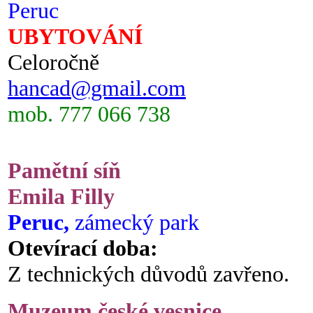
Peruc
UBYTOVÁNÍ
Celoročně
hancad@gmail.com
mob. 777 066 738
Pamětní síň
Emila Filly
Peruc,
zámecký park
Otevírací doba:
Z technických důvodů zavřeno.
Muzeum české vesnice