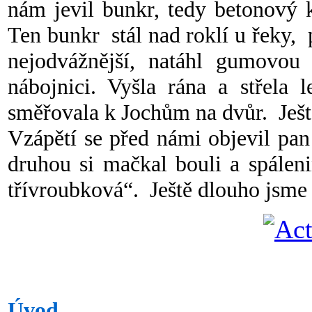
nám jevil bunkr, tedy betonový k
Ten bunkr stál nad roklí u řeky,
nejodvážnější, natáhl gumovou 
nábojnici. Vyšla rána a střela 
směřovala k Jochům na dvůr. Ještě
Vzápětí se před námi objevil pan
druhou si mačkal bouli a spálen
třívroubková“. Ještě dlouho jsme s
Úvod