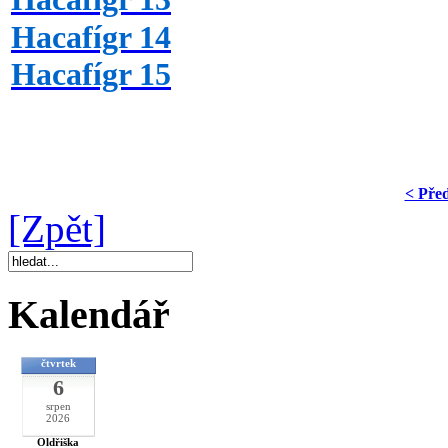
Hacafígr 14
Hacafígr 15
< Pře
[Zpět]
Kalendář
čtvrtek
6
srpen
2026
Oldřiška