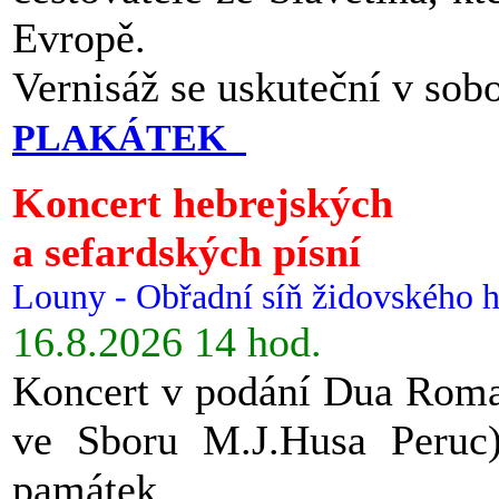
Evropě.
Vernisáž se uskuteční v sob
PLAKÁTEK
Koncert hebrejských
a sefardských písní
Louny - Obřadní síň židovského h
16.8.2026 14 hod.
Koncert v podání Dua Roman
ve Sboru M.J.Husa Peruc
památek.