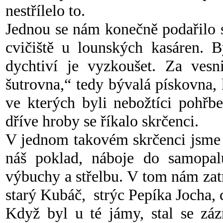
nestřílelo to.
Jednou se nám konečně podařilo s
cvičiště u lounských kasáren. 
dychtiví je vyzkoušet. Za vesn
šutrovna,“ tedy bývalá pískovna,
ve kterých byli nebožtíci pohřb
dříve hroby se říkalo skrčenci.
V jednom takovém skrčenci jsme r
náš poklad, náboje do samopalu
výbuchy a střelbu. V tom nám zat
starý Kubáč, strýc Pepíka Jocha, c
Když byl u té jámy, stal se záz