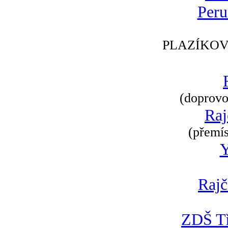
Peru
PLAZÍKOV
(doprovod
Raj
(přemís
Rajč
ZDŠ Tř