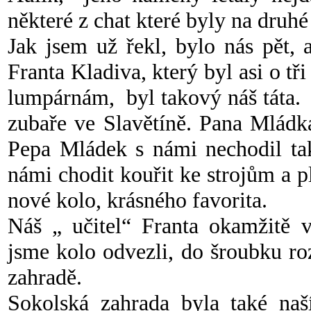
některé z chat které byly na druhé
Jak jsem už řekl, bylo nás pět,
Franta Kladiva, který byl asi o tři
lumpárnám, byl takový náš táta. 
zubaře ve Slavětíně. Pana Mládka
Pepa Mládek s námi nechodil tak
námi chodit kouřit ke strojům a p
nové kolo, krásného favorita.
Náš „ učitel“ Franta okamžitě 
jsme kolo odvezli, do šroubku roz
zahradě.
Sokolská zahrada byla také na