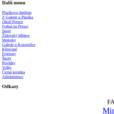
Další menu
Plazíkovo digifoto
Z Galerie u Plazíka
Okolí Peruce
Fotbal na Peruci
Sport
Židovský hřbitov
Motorky
Galerie u Kozorožce
Křesťané
Fejetony
Školy
Povídky
Volby
Černá kronika
Administrace
Odkazy
F
Mir