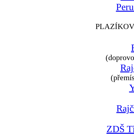
Peru
PLAZÍKOV
(doprovod
Raj
(přemís
Rajč
ZDŠ Tř