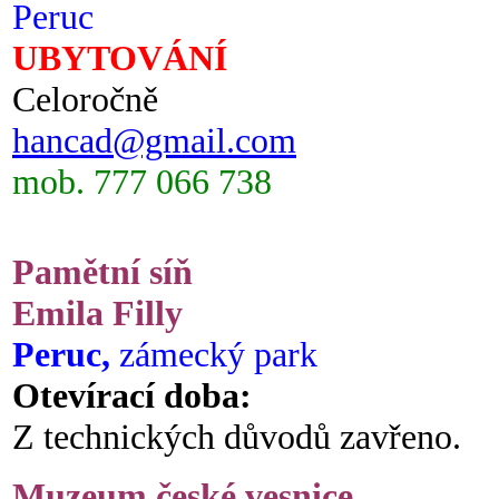
Peruc
UBYTOVÁNÍ
Celoročně
hancad@gmail.com
mob. 777 066 738
Pamětní síň
Emila Filly
Peruc,
zámecký park
Otevírací doba:
Z technických důvodů zavřeno.
Muzeum české vesnice