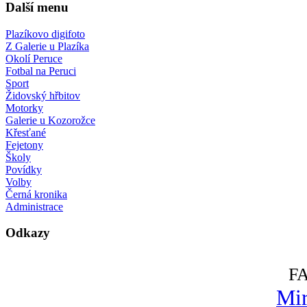
Další menu
Plazíkovo digifoto
Z Galerie u Plazíka
Okolí Peruce
Fotbal na Peruci
Sport
Židovský hřbitov
Motorky
Galerie u Kozorožce
Křesťané
Fejetony
Školy
Povídky
Volby
Černá kronika
Administrace
Odkazy
F
Mir