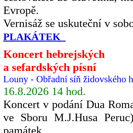
Evropě.
Vernisáž se uskuteční v sob
PLAKÁTEK
Koncert hebrejských
a sefardských písní
Louny - Obřadní síň židovského h
16.8.2026 14 hod.
Koncert v podání Dua Roman
ve Sboru M.J.Husa Peruc
památek.