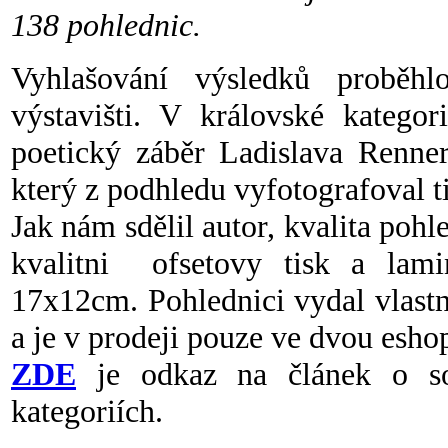
138 pohlednic.
Vyhlašování výsledků probě
výstavišti. V královské kategor
poetický záběr Ladislava Renner
který z podhledu vyfotografoval t
Jak nám sdělil autor, kvalita pohl
kvalitni ofsetovy tisk a lami
17x12cm. Pohlednici vydal vlast
a je v prodeji pouze ve dvou esho
ZDE
je odkaz na článek o so
kategoriích.