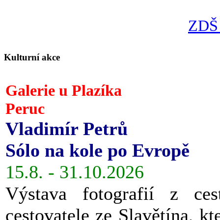
ZDŠ 
Kulturní akce
Galerie u Plazíka
Peruc
Vladimír Petrů
Sólo na kole po Evropě
15.8. - 31.10.2026
Výstava fotografií z ces
cestovatele ze Slavětína, kt