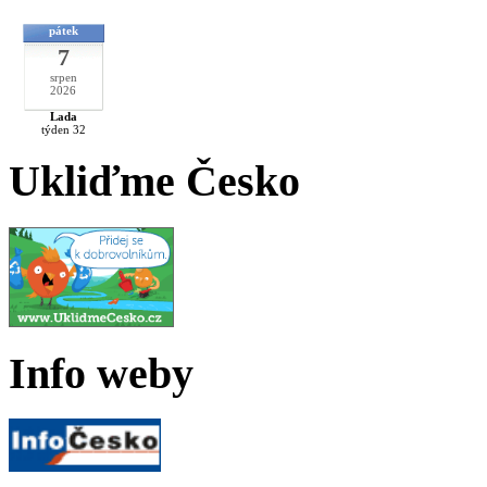
pátek
7
srpen
2026
Lada
týden 32
Ukliďme Česko
Info weby