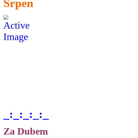
Srpen
_:_:_:_:_
Za Dubem