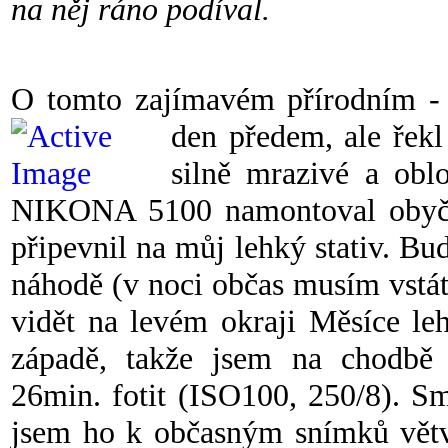
na něj ráno podíval.
O tomto zajímavém přírodním -
den předem, ale řekl
silně mrazivé a obl
NIKONA 5100 namontoval obyčej
připevnil na můj lehký stativ. Bu
náhodě (v noci občas musím vstát)
vidět na levém okraji Měsíce leh
západě, takže jsem na chodbě
26min. fotit (ISO100, 250/8). S
jsem ho k občasným snímků vět