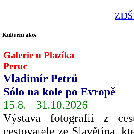
ZDŠ 
Kulturní akce
Galerie u Plazíka
Peruc
Vladimír Petrů
Sólo na kole po Evropě
15.8. - 31.10.2026
Výstava fotografií z ces
cestovatele ze Slavětína, kt