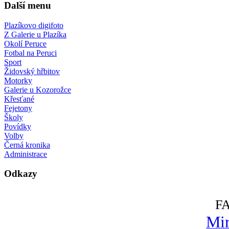
Další menu
Plazíkovo digifoto
Z Galerie u Plazíka
Okolí Peruce
Fotbal na Peruci
Sport
Židovský hřbitov
Motorky
Galerie u Kozorožce
Křesťané
Fejetony
Školy
Povídky
Volby
Černá kronika
Administrace
Odkazy
F
Mir