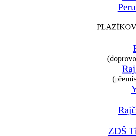
Peru
PLAZÍKOV
(doprovod
Raj
(přemís
Rajč
ZDŠ Tř