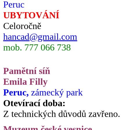
Peruc
UBYTOVÁNÍ
Celoročně
hancad@gmail.com
mob. 777 066 738
Pamětní síň
Emila Filly
Peruc,
zámecký park
Otevírací doba:
Z technických důvodů zavřeno.
Muzeum české vesnice