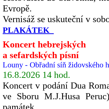
Evropě.
Vernisáž se uskuteční v sob
PLAKÁTEK
Koncert hebrejských
a sefardských písní
Louny - Obřadní síň židovského h
16.8.2026 14 hod.
Koncert v podání Dua Roman
ve Sboru M.J.Husa Peruc
památek.