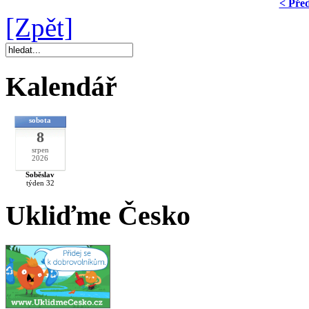
< Pře
[Zpět]
Kalendář
sobota
8
srpen
2026
Soběslav
týden 32
Ukliďme Česko