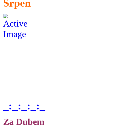
Srpen
_:_:_:_:_
Za Dubem