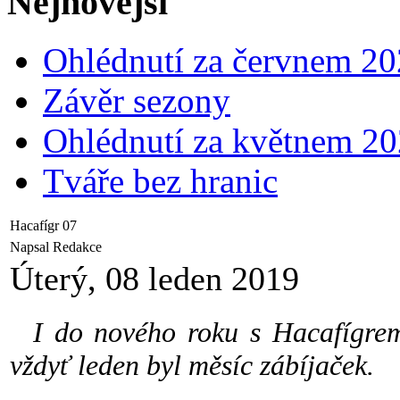
Nejnovější
Ohlédnutí za červnem 2
Závěr sezony
Ohlédnutí za květnem 2
Tváře bez hranic
Hacafígr 07
Napsal Redakce
Úterý, 08 leden 2019
I do nového roku s Hacafígrem 
vždyť leden byl měsíc zábíjaček.