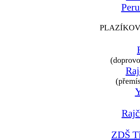
Peru
PLAZÍKOV
(doprovod
Raj
(přemís
Rajč
ZDŠ Tř