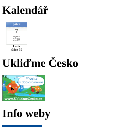
Kalendář
pátek
7
srpen
2026
Lada
týden 32
Ukliďme Česko
Info weby