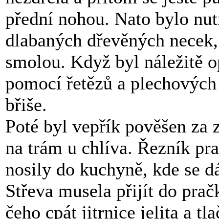
přední nohou. Nato bylo nut
dlabaných dřevěných necek,
smolou. Když byl náležitě 
pomocí řetězů a plechových
břiše.
Poté byl vepřík pověšen za 
na trám u chlíva. Řezník pra
nosily do kuchyně, kde se d
Střeva musela přijít do prač
čeho cpát jitrnice jelita a t