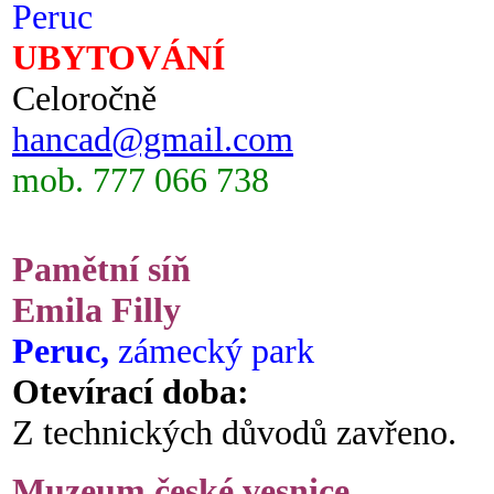
Peruc
UBYTOVÁNÍ
Celoročně
hancad@gmail.com
mob. 777 066 738
Pamětní síň
Emila Filly
Peruc,
zámecký park
Otevírací doba:
Z technických důvodů zavřeno.
Muzeum české vesnice