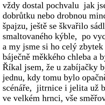
vždy dostal pochvalu jak j
dobrůtku nebo drobnou minc
špajzu, ještě se škvařilo sád
smaltovaného kýble, po vyc
a my jsme si ho celý zbytek 
báječně měkkého chleba a by
Říkal jsem, že u zabíjačky b
jednu, kdy tomu bylo opačn
scénáře, jitrnice i jelita už 
ve velkém hrnci, vše směřo