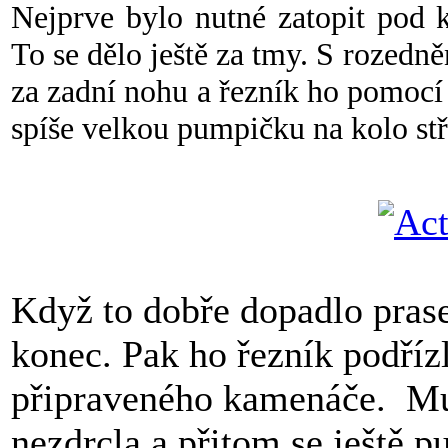
Nejprve bylo nutné zatopit pod 
To se dělo ještě za tmy. S rozedn
za zadní nohu a řezník ho pomocí
spíše velkou pumpičku na kolo stře
Když to dobře dopadlo prase 
konec. Pak ho řezník podříz
připraveného kamenáče. Mus
nezdrcla a přitom se ještě