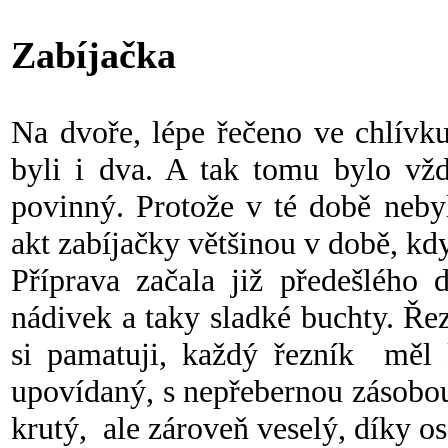
Zabíjačka
Na dvoře, lépe řečeno ve chlívk
byli i dva. A tak tomu bylo vžd
povinný. Protože v té době neby
akt zabíjačky většinou v době, kdy
Příprava začala již předešlého
nádivek a taky sladké buchty. Řez
si pamatuji, každý řezník měl k
upovídaný, s nepřebernou zásobou
krutý, ale zároveň veselý, díky o