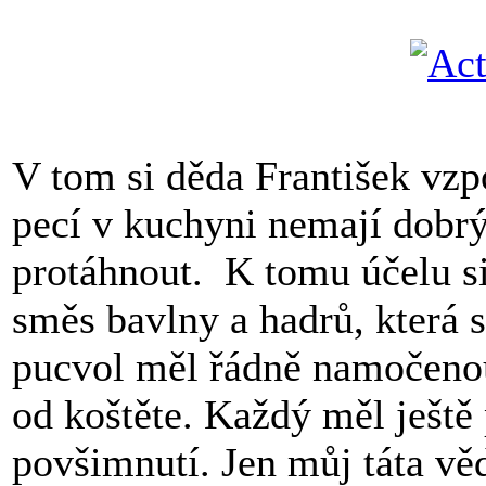
V tom si děda František vz
pecí v kuchyni nemají dobrý
protáhnout. K tomu účelu si 
směs bavlny a hadrů, která s
pucvol měl řádně namočenou
od koštěte. Každý měl ještě 
povšimnutí. Jen můj táta vě