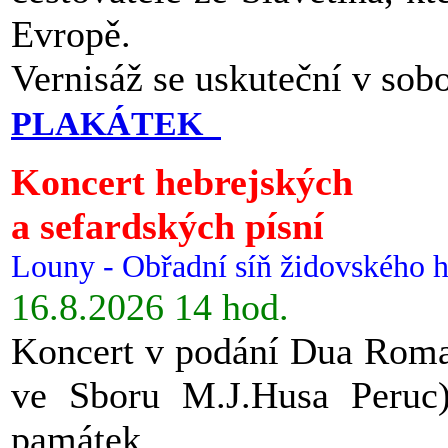
Evropě.
Vernisáž se uskuteční v sob
PLAKÁTEK
Koncert hebrejských
a sefardských písní
Louny - Obřadní síň židovského h
16.8.2026 14 hod.
Koncert v podání Dua Roman
ve Sboru M.J.Husa Peruc
památek.