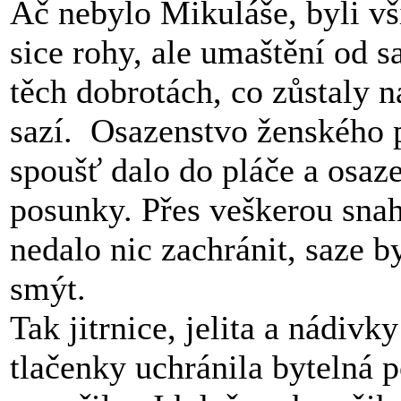
Ač nebylo Mikuláše, byli vš
sice rohy, ale umaštění od s
těch dobrotách, co zůstaly n
sazí. Osazenstvo ženského p
spoušť dalo do pláče a osa
posunky. Přes veškerou snah
nedalo nic zachránit, saze b
smýt.
Tak jitrnice, jelita a nádivk
tlačenky uchránila bytelná 