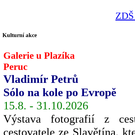
ZDŠ 
Kulturní akce
Galerie u Plazíka
Peruc
Vladimír Petrů
Sólo na kole po Evropě
15.8. - 31.10.2026
Výstava fotografií z ces
cestovatele ze Slavětína, kt