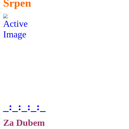
Srpen
_:_:_:_:_
Za Dubem