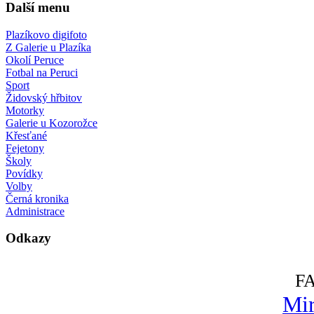
Další menu
Plazíkovo digifoto
Z Galerie u Plazíka
Okolí Peruce
Fotbal na Peruci
Sport
Židovský hřbitov
Motorky
Galerie u Kozorožce
Křesťané
Fejetony
Školy
Povídky
Volby
Černá kronika
Administrace
Odkazy
F
Mir