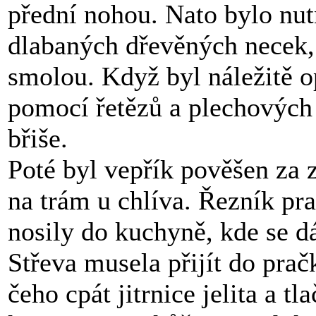
přední nohou. Nato bylo nut
dlabaných dřevěných necek,
smolou. Když byl náležitě 
pomocí řetězů a plechových
břiše.
Poté byl vepřík pověšen za 
na trám u chlíva. Řezník pra
nosily do kuchyně, kde se d
Střeva musela přijít do prač
čeho cpát jitrnice jelita a t