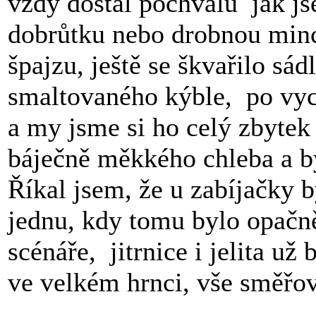
vždy dostal pochvalu jak j
dobrůtku nebo drobnou minc
špajzu, ještě se škvařilo sád
smaltovaného kýble, po vyc
a my jsme si ho celý zbytek 
báječně měkkého chleba a by
Říkal jsem, že u zabíjačky b
jednu, kdy tomu bylo opačn
scénáře, jitrnice i jelita už 
ve velkém hrnci, vše směřo