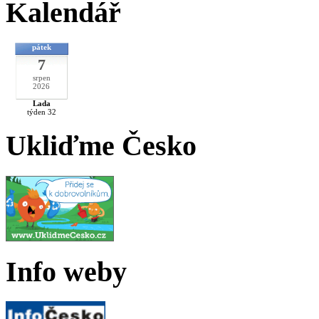
Kalendář
pátek
7
srpen
2026
Lada
týden 32
Ukliďme Česko
Info weby