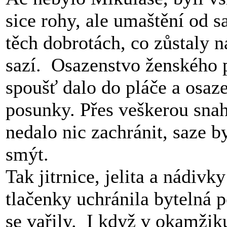
sice rohy, ale umaštění od s
těch dobrotách, co zůstaly n
sazí. Osazenstvo ženského p
spoušť dalo do pláče a osa
posunky. Přes veškerou snah
nedalo nic zachránit, saze b
smýt.
Tak jitrnice, jelita a nádivk
tlačenky uchránila bytelná 
se vařily. I když v okamžik