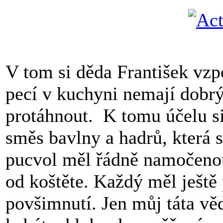
V tom si děda František vz
pecí v kuchyni nemají dobrý
protáhnout. K tomu účelu si 
směs bavlny a hadrů, která s
pucvol měl řádně namočenou
od koštěte. Každý měl ještě 
povšimnutí. Jen můj táta vě