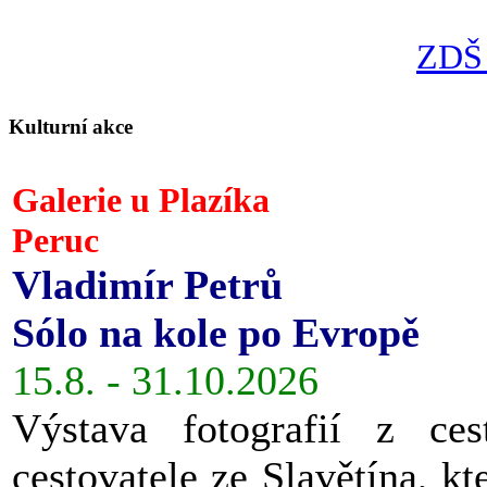
ZDŠ 
Kulturní akce
Galerie u Plazíka
Peruc
Vladimír Petrů
Sólo na kole po Evropě
15.8. - 31.10.2026
Výstava fotografií z ces
cestovatele ze Slavětína, kt