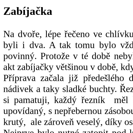
Zabíjačka
Na dvoře, lépe řečeno ve chlívk
byli i dva. A tak tomu bylo vžd
povinný. Protože v té době neby
akt zabíjačky většinou v době, kdy
Příprava začala již předešlého
nádivek a taky sladké buchty. Řez
si pamatuji, každý řezník měl k
upovídaný, s nepřebernou zásobou
krutý, ale zároveň veselý, díky o
Nejprve bylo nutné zatopit pod 