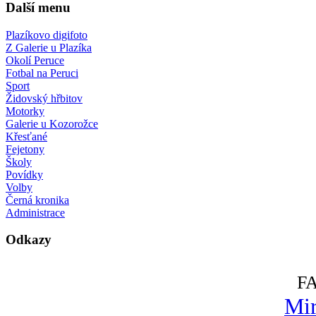
Další menu
Plazíkovo digifoto
Z Galerie u Plazíka
Okolí Peruce
Fotbal na Peruci
Sport
Židovský hřbitov
Motorky
Galerie u Kozorožce
Křesťané
Fejetony
Školy
Povídky
Volby
Černá kronika
Administrace
Odkazy
F
Mir