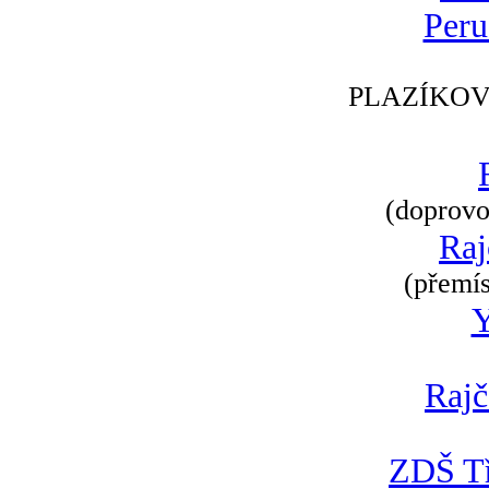
Peru
PLAZÍKOV
(doprovod
Raj
(přemís
Rajč
ZDŠ Tř