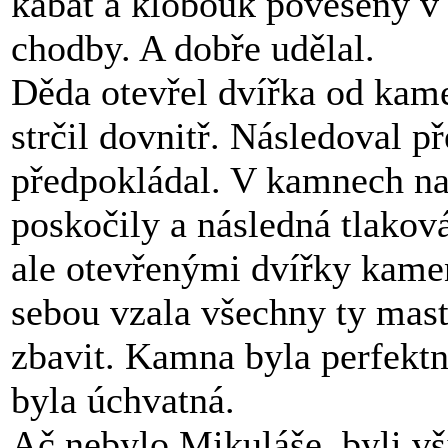
kabát a klobouk pověšený v 
chodby. A dobře udělal.
Děda otevřel dvířka od kam
strčil dovnitř. Následoval p
předpokládal. V kamnech nas
poskočily a následná tlakov
ale otevřenými dvířky kame
sebou vzala všechny ty mast
zbavit. Kamna byla perfektn
byla úchvatná.
Ač nebylo Mikuláše, byli vš