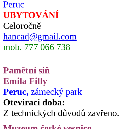
Peruc
UBYTOVÁNÍ
Celoročně
hancad@gmail.com
mob. 777 066 738
Pamětní síň
Emila Filly
Peruc,
zámecký park
Otevírací doba:
Z technických důvodů zavřeno.
Muzeum české vesnice