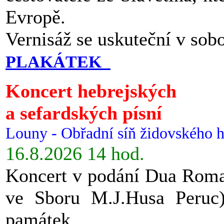
Evropě.
Vernisáž se uskuteční v sob
PLAKÁTEK
Koncert hebrejských
a sefardských písní
Louny - Obřadní síň židovského h
16.8.2026 14 hod.
Koncert v podání Dua Roman
ve Sboru M.J.Husa Peruc
památek.