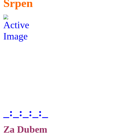
Srpen
_:_:_:_:_
Za Dubem