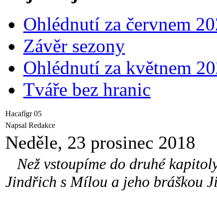
Ohlédnutí za červnem 2
Závěr sezony
Ohlédnutí za květnem 2
Tváře bez hranic
Hacafígr 05
Napsal Redakce
Neděle, 23 prosinec 2018
Než vstoupíme do druhé kapitoly 
Jindřich s Mílou a jeho bráškou J