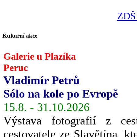
ZDŠ 
Kulturní akce
Galerie u Plazíka
Peruc
Vladimír Petrů
Sólo na kole po Evropě
15.8. - 31.10.2026
Výstava fotografií z ces
cestovatele ze Slavětína, kt