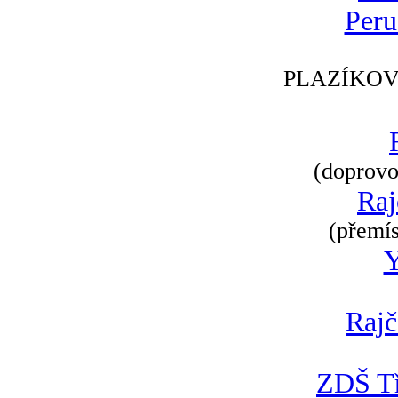
Peru
PLAZÍKOV
(doprovod
Raj
(přemís
Rajč
ZDŠ Tř