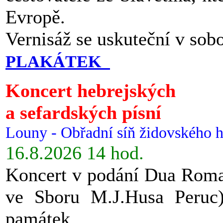
Evropě.
Vernisáž se uskuteční v sob
PLAKÁTEK
Koncert hebrejských
a sefardských písní
Louny - Obřadní síň židovského h
16.8.2026 14 hod.
Koncert v podání Dua Roman
ve Sboru M.J.Husa Peruc
památek.