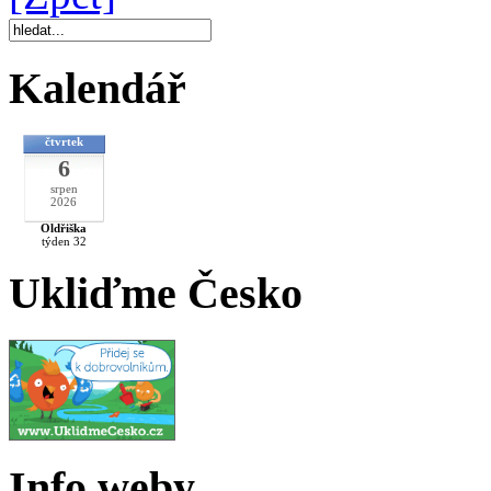
Kalendář
čtvrtek
6
srpen
2026
Oldřiška
týden 32
Ukliďme Česko
Info weby