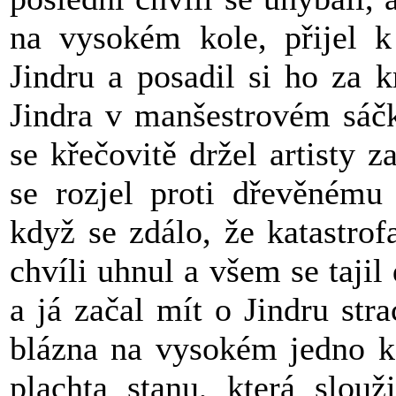
na vysokém kole, přijel k
Jindru a posadil si ho za 
Jindra v manšestrovém sáčk
se křečovitě držel artisty 
se rozjel proti dřevěnému 
když se zdálo, že katastrof
chvíli uhnul a všem se tajil
a já začal mít o Jindru str
blázna na vysokém jedno k
plachta stanu, která slou