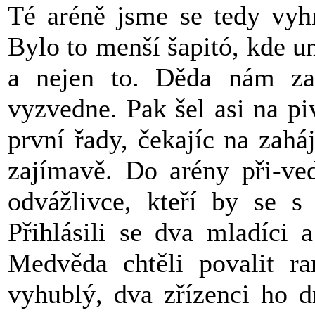
Té aréně jsme se tedy vyhn
Bylo to menší šapitó, kde um
a nejen to. Děda nám zak
vyzvedne. Pak šel asi na pi
první řady, čekajíc na zah
zajímavě. Do arény při-ve
odvážlivce, kteří by se s
Přihlásili se dva mladíci a
Medvěda chtěli povalit r
vyhublý, dva zřízenci ho d