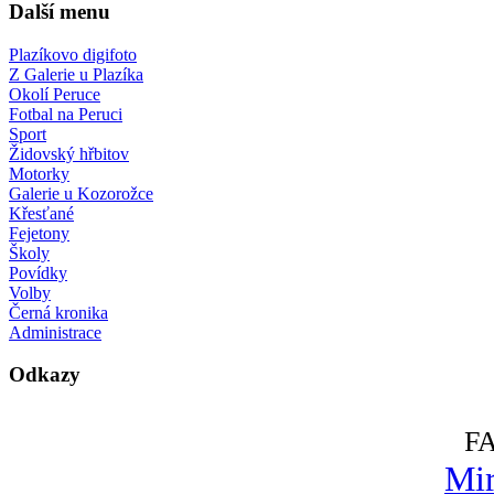
Další menu
Plazíkovo digifoto
Z Galerie u Plazíka
Okolí Peruce
Fotbal na Peruci
Sport
Židovský hřbitov
Motorky
Galerie u Kozorožce
Křesťané
Fejetony
Školy
Povídky
Volby
Černá kronika
Administrace
Odkazy
F
Mir