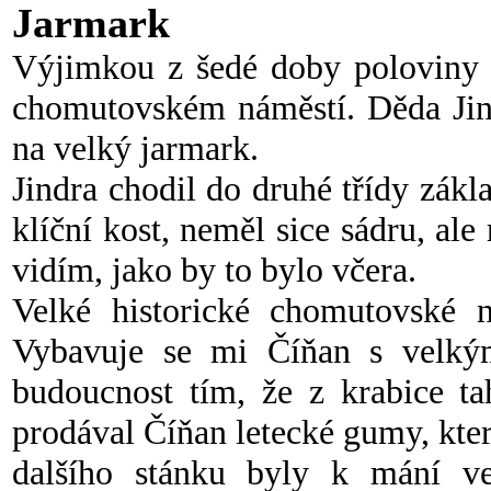
Jarmark
Výjimkou z šedé doby poloviny š
chomutovském náměstí. Děda Jind
na velký jarmark.
Jindra chodil do druhé třídy zák
klíční kost, neměl sice sádru, al
vidím, jako by to bylo včera.
Velké historické chomutovské n
Vybavuje se mi Číňan s velký
budoucnost tím, že z krabice ta
prodával Číňan letecké gumy, kte
dalšího stánku byly k mání ve