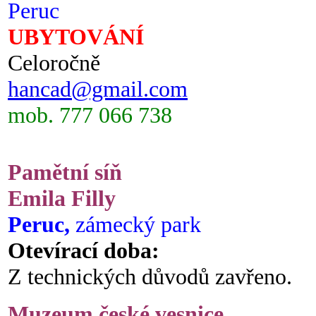
Peruc
UBYTOVÁNÍ
Celoročně
hancad@gmail.com
mob. 777 066 738
Pamětní síň
Emila Filly
Peruc,
zámecký park
Otevírací doba:
Z technických důvodů zavřeno.
Muzeum české vesnice