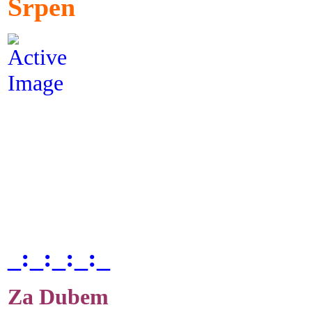
Srpen
_:_:_:_:_
Za Dubem