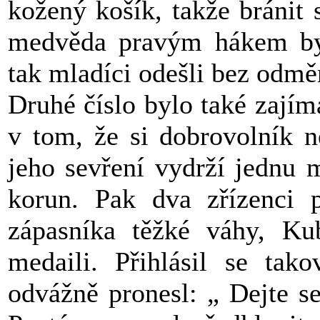
kožený košík, takže bránit 
medvěda pravým hákem by 
tak mladíci odešli bez odmě
Druhé číslo bylo také zajím
v tom, že si dobrovolník n
jeho sevření vydrží jednu 
korun. Pak dva zřízenci p
zápasníka těžké váhy, Kub
medaili. Přihlásil se tak
odvážně pronesl: „ Dejte se