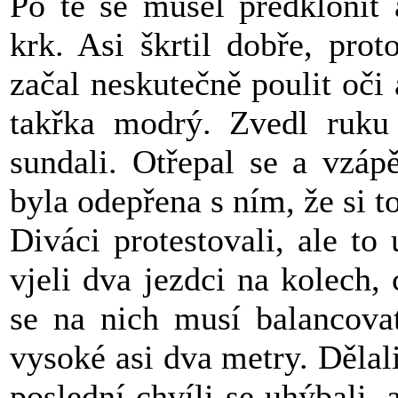
Po té se musel předklonit 
krk. Asi škrtil dobře, pro
začal neskutečně poulit oči
takřka modrý. Zvedl ruku
sundali. Otřepal se a vzáp
byla odepřena s ním, že si 
Diváci protestovali, ale to
vjeli dva jezdci na kolech,
se na nich musí balancova
vysoké asi dva metry. Dělali 
poslední chvíli se uhýbali, 