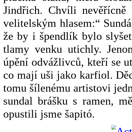
Jindřich. Chvíli nevěřícn
velitelským hlasem:“ Sundáš
že by i špendlík bylo slyš
tlamy venku utichly. Jenom
úpění odvážlivců, kteří se 
co mají uši jako karfiol. Dě
tomu šílenému artistovi jed
sundal brášku s ramen, mě
opustili jsme šapitó.