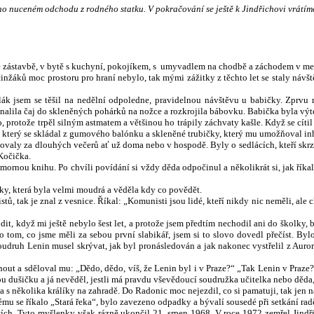
ho nuceném odchodu z rodného statku. V pokračování se ještě k Jindřichovi vrátím
zástavbě, v bytě s kuchyní, pokojíkem, s umyvadlem na chodbě a záchodem v mez
činžáků moc prostoru pro hraní nebylo, tak mými zážitky z těchto let se staly návš
 jsem se těšil na nedělní odpoledne, pravidelnou návštěvu u babičky. Zprvu m
nalila čaj do skleněných pohárků na nožce a rozkrojila bábovku. Babička byla vý
 protože trpěl silným astmatem a většinou ho trápily záchvaty kašle. Když se cítil 
k, který se skládal z gumového balónku a skleněné trubičky, který mu umožňoval in
tradovaly za dlouhých večerů ať už doma nebo v hospodě. Byly o sedlácích, kteří skrz
Kočička.
rnou knihu. Po chvíli povídání si vždy děda odpočinul a několikrát si, jak říkal, f
ky, která byla velmi moudrá a věděla kdy co povědět.
tak je znal z vesnice. Říkal: „Komunisti jsou lidé, kteří nikdy nic neměli, ale chtě
t, když mi ještě nebylo šest let, a protože jsem předtím nechodil ani do školky, 
 po tom, co jsme měli za sebou první slabikář, jsem si to slovo dovedl přečíst. 
oudruh Lenin musel skrývat, jak byl pronásledován a jak nakonec vystřelil z Aurory
out a sděloval mu: „Dědo, dědo, víš, že Lenin byl i v Praze?“ „Tak Lenin v Praze?“,
skou dušičku a já nevěděl, jestli má pravdu vševědoucí soudružka učitelka nebo děda
1 a s několika králíky na zahradě. Do Radonic moc nejezdil, co si pamatuji, tak je
ému se říkalo „Stará řeka“, bylo zavezeno odpadky a bývalí sousedé při setkání raděj
tacích. Tyto myšlenky však rázně ukončil 21. srpen 1968. V roce 1972 zemřel Jin