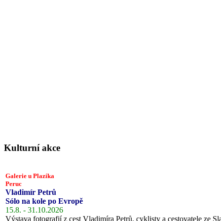
Kulturní akce
Galerie u Plazíka
Peruc
Vladimír Petrů
Sólo na kole po Evropě
15.8. - 31.10.2026
Výstava fotografií z cest Vladimíra Petrů, cyklisty a cestovatele ze Sl