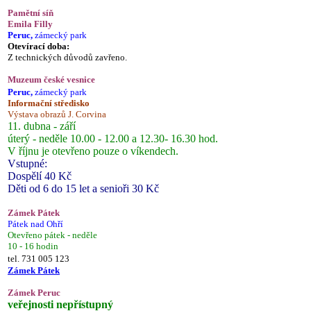
Pamětní síň
Emila Filly
Peruc,
zámecký park
Otevírací doba:
Z technických důvodů zavřeno.
Muzeum české vesnice
Peruc,
zámecký park
Informační středisko
Výstava obrazů J. Corvina
11. dubna - září
úterý - neděle 10.00 - 12.00 a 12.30- 16.30 hod.
V říjnu je otevřeno pouze o víkendech.
Vstupné:
Dospělí 40 Kč
Děti od 6 do 15 let a senioři 30 Kč
Zámek Pátek
Pátek nad Ohří
Otevřeno pátek - neděle
10 - 16 hodin
tel. 731 005 123
Zámek Pátek
Zámek Peruc
veřejnosti nepřístupný