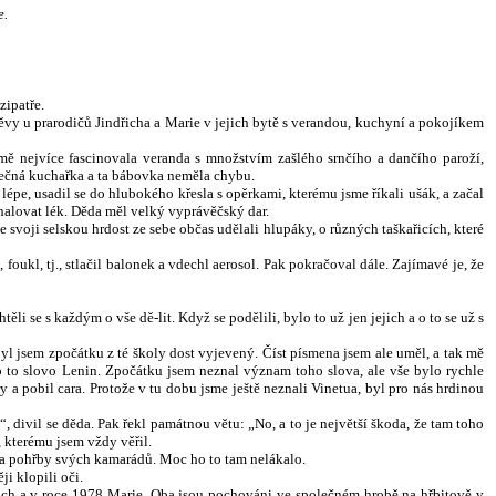
e.
ipatře.
těvy u prarodičů Jindřicha a Marie v jejich bytě s verandou, kuchyní a pokojíkem
ě nejvíce fascinovala veranda s množstvím zašlého srnčího a dančího paroží,
tečná kuchařka a ta bábovka neměla chybu.
lépe, usadil se do hlubokého křesla s opěrkami, kterému jsme říkali ušák, a začal
halovat lék. Děda měl velký vyprávěčský dar.
e svoji selskou hrdost ze sebe občas udělali hlupáky, o různých taškařicích, které
oukl, tj., stlačil balonek a vdechl aerosol. Pak pokračoval dále. Zajímavé je, že
li se s každým o vše dě-lit. Když se podělili, bylo to už jen jejich a o to se už s
byl jsem zpočátku z té školy dost vyjevený. Číst písmena jsem ale uměl, a tak mě
Bylo to slovo Lenin. Zpočátku jsem neznal význam toho slova, ale vše bylo rychle
 a pobil cara. Protože v tu dobu jsme ještě neznali Vinetua, byl pro nás hrdinou
 divil se děda. Pak řekl památnou větu: „No, a to je největší škoda, že tam toho
, kterému jsem vždy věřil.
n na pohřby svých kamarádů. Moc ho to tam nelákalo.
i klopili oči.
dřich a v roce 1978 Marie. Oba jsou pochováni ve společném hrobě na hřbitově v