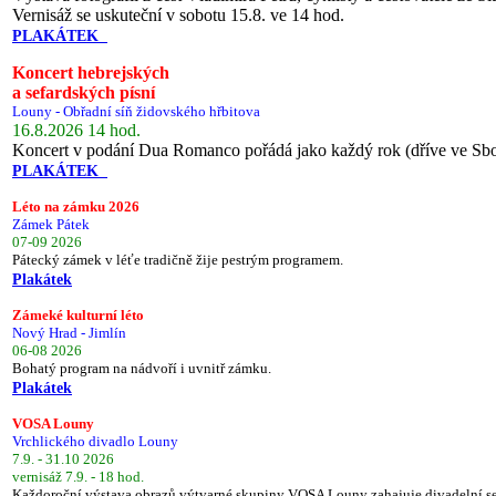
Vernisáž se uskuteční v sobotu 15.8. ve 14 hod.
PLAKÁTEK
Koncert hebrejských
a sefardských písní
Louny - Obřadní síň židovského hřbitova
16.8.2026 14 hod.
Koncert v podání Dua Romanco pořádá jako každý rok (dříve ve Sb
PLAKÁTEK
Léto na zámku 2026
Zámek Pátek
07-09 2026
Pátecký zámek v léťe tradičně žije pestrým programem.
Plakátek
Zámeké kulturní léto
Nový Hrad - Jimlín
06-08 2026
Bohatý program na nádvoří i uvnitř zámku.
Plakátek
VOSA Louny
Vrchlického divadlo Louny
7.9. - 31.10 2026
vernisáž 7.9. - 18 hod.
Každoroční výstava obrazů výtvarné skupiny VOSA Louny zahajuje divadelní s