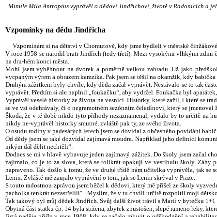
Minule Míla Antropius vyprávěl o dědovi Jindřichovi, životě v Radonicích a je
Vzpomínky na dědu Jindřicha
Vzpomínám si na dětství v Chomutově, kdy jsme bydleli v městské činžákové 
V roce 1958 se narodil bratr Jindřich (tedy třetí). Mezi vysokými vlhkými zdmi 
na dru-hém konci města.
Mohl jsem vyběhnout na dvorek a poměrně velkou zahradu. Už jako předškolák
vycpaným výrem a obrazem kamzíka. Pak jsem se těšil na okamžik, kdy babička 
Druhým zážitkem byly chvíle, kdy děda začal vyprávět. Nestávalo se to tak často,
vyprávět. Předtím si ale naplnil „foukačku“, aby vydržel. Foukačka byl aparáte
Vyprávěl veselé historky ze života na vesnici. Historky, které zažil, i které se 
se ve vsi odehrávaly, či o negramotném sezónním čeledínovi, který se jmenoval 
Škoda, že v té době nikdo tyto příhody nezaznamenal, vydalo by to určitě na humo
nikdy ne-vyprávěl historky smutné, zvláště pak ty, ze svého života.
O osudu rodiny v padesátých letech jsem se dovídal z občasného povídání babič
Od dědy jsem se také dozvídal zajímavá moudra. Například jeho definici komunistů, 
nikým dál dělit nechtěli“.
Dodnes se mi v hlavě vybavuje jeden zajímavý zážitek. Do školy jsem začal chodi
zajímalo, co je to za slova, která se tolikrát opakují ve vestibulu školy. Záhy
napraveno. Tak došlo k tomu, že ve druhé třídě nám učitelka vyprávěla, jak se s
Lenin. Zvláště mě zaujalo vyprávění o tom, jak se Lenin skrýval v Praze.
S touto radostnou zprávou jsem běžel k dědovi, který mě přišel ze školy vyzvedn
pacholka tenkrát nezastřelili“. Myslím, že v tu chvíli určitě rozpoltil moji dět
Tak takový byl můj dědek Jindřich. Svůj další život trávil s Marií v bytečku 1+
Obytná část statku čp. 14 byla stržena, zbytek zpustošen, slepé rameno řeky, kter
Jistá naděje přišla v roce 1968, kdy se začalo mluvit o odškodnění a rehabili