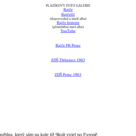
PLAZÍKOVY FOTO GALERIE
Rajče
Rajče02
(doprovodná a starší alba)
Rajče historie
(přemístěná stará alba)
YouTube
Rajče FK Peruc
ZDŠ Třebenice 1963
ZDŠ Peruc 1963
avětína, který sám na kole již 9krát vyjel po Evropě.