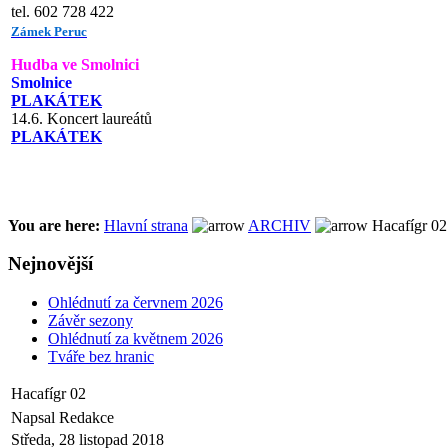
tel. 602 728 422
Zámek Peruc
Hudba ve Smolnici
Smolnice
PLAKÁTEK
14.6. Koncert laureátů
PLAKÁTEK
You are here:
Hlavní strana
ARCHIV
Hacafígr 02
Nejnovější
Ohlédnutí za červnem 2026
Závěr sezony
Ohlédnutí za květnem 2026
Tváře bez hranic
Hacafígr 02
Napsal Redakce
Středa, 28 listopad 2018