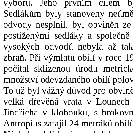
výboru. Jeho prvním cílem by
Sedlákům byly stanoveny neúmě
odvody nesplnil, byl obviněn ze 
postiženými sedláky a společně 
vysokých odvodů nebyla až tak 
zbraň. Při výmlatu obilí v roce 1
počítal sklizenou úrodu metrick
množství odevzdaného obilí polov
To už byl vážný důvod pro obviněn
velká dřevěná vrata v Lounech v
Jindřicha v klobouku, s brokov
Antropius zatajil 24 metráků obilí