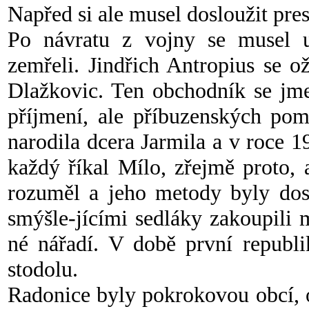
Napřed si ale musel dosloužit pre
Po návratu z vojny se musel u
zemřeli. Jindřich Antropius se o
Dlažkovic. Ten obchodník se jme
příjmení, ale příbuzenských po
narodila dcera Jarmila a v roce 
každý říkal Mílo, zřejmě proto, 
rozuměl a jeho metody byly dos
smýšle-jícími sedláky zakoupili m
né nářadí. V době první republi
stodolu.
Radonice byly pokrokovou obcí, 