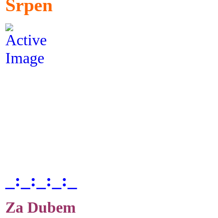
Srpen
_:_:_:_:_
Za Dubem