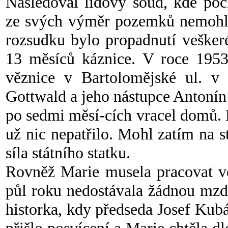
Následoval lidový soud, kde poch
ze svých výměr pozemků nemohl d
rozsudku bylo propadnutí vešker
13 měsíců káznice. V roce 1953 
věznice v Bartolomějské ul. v 
Gottwald a jeho nástupce Antonín 
po sedmi měsí-cích vracel domů.
už nic nepatřilo. Mohl zatím na s
síla státního statku.
Rovněž Marie musela pracovat ve
půl roku nedostávala žádnou mzd
historka, kdy předseda Josef Kub