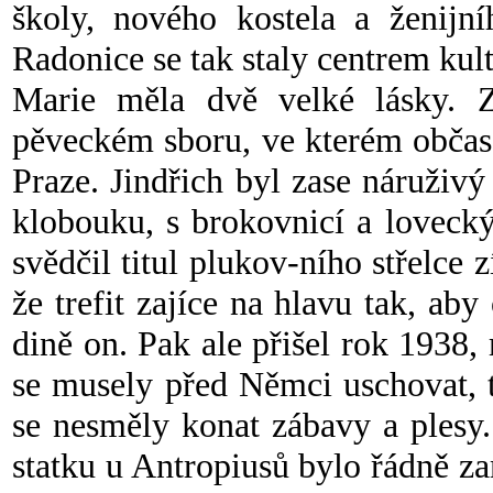
školy, nového kostela a ženijní
Radonice se tak staly centrem kult
Marie měla dvě velké lásky. Z
pěveckém sboru, ve kterém občas 
Praze. Jindřich byl zase náruživý
klobouku, s brokovnicí a loveck
svědčil titul plukov-ního střelce 
že trefit zajíce na hlavu tak, aby
dině on. Pak ale přišel rok 1938,
se musely před Němci uschovat, t
se nesměly konat zábavy a plesy.
statku u Antropiusů bylo řádně z