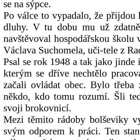
se na sýpce.
Po válce to vypadalo, že přijdou l
dluhy. V tu dobu mu už zdatně 
navštěvoval hospodářskou školu 
Václava Suchomela, uči-tele z Rad
Psal se rok 1948 a tak jako jinde 
kterým se dříve nechtělo pracov
začali ovládat obec. Bylo třeba 
někdo, kdo tomu rozumí. Šli ted
svoji brokovnicí.
Mezi těmito rádoby bolševiky vy
svým odporem k práci. Ten stanu