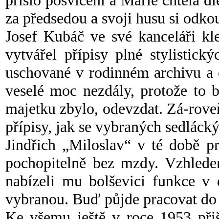
přišlo posvícení a Marie chtěla dl
za předsedou a svoji husu si odk
Josef Kubáč ve své kanceláři kl
vytvářel přípisy plné stylisti
uschované v rodinném archivu a 
veselé moc nezdály, protože to 
majetku zbylo, odevzdat. Zá-rove
přípisy, jak se vybraných sedlácký
Jindřich „Miloslav“ v té době pr
pochopitelně bez mzdy. Vzhlede
nabízeli mu bolševici funkce v 
vybranou. Buď půjde pracovat do 
Ke všemu ještě v roce 1953 při