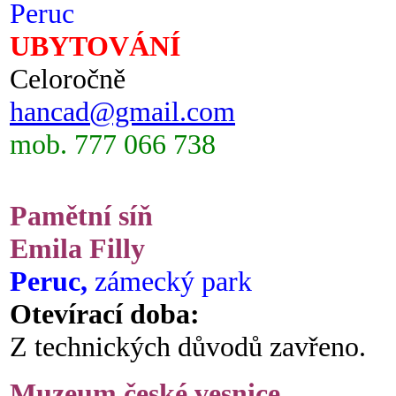
Peruc
UBYTOVÁNÍ
Celoročně
hancad@gmail.com
mob. 777 066 738
Pamětní síň
Emila Filly
Peruc,
zámecký park
Otevírací doba:
Z technických důvodů zavřeno.
Muzeum české vesnice