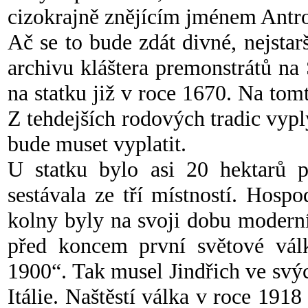
cizokrajně znějícím jménem Antro
Ač se to bude zdát divné, nejsta
archivu kláštera premonstrátů n
na statku již v roce 1670. Na tomt
Z tehdejších rodových tradic vypl
bude muset vyplatit.
U statku bylo asi 20 hektarů p
sestávala ze tří místností. Hospo
kolny byly na svoji dobu moderní
před koncem první světové vál
1900“. Tak musel Jindřich ve svýc
Itálie. Naštěstí válka v roce 1918