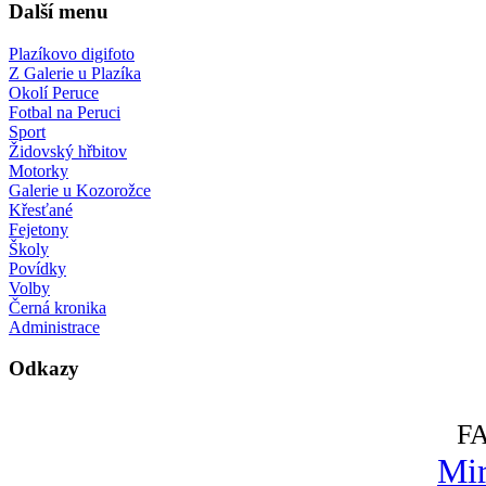
Další menu
Plazíkovo digifoto
Z Galerie u Plazíka
Okolí Peruce
Fotbal na Peruci
Sport
Židovský hřbitov
Motorky
Galerie u Kozorožce
Křesťané
Fejetony
Školy
Povídky
Volby
Černá kronika
Administrace
Odkazy
F
Mir