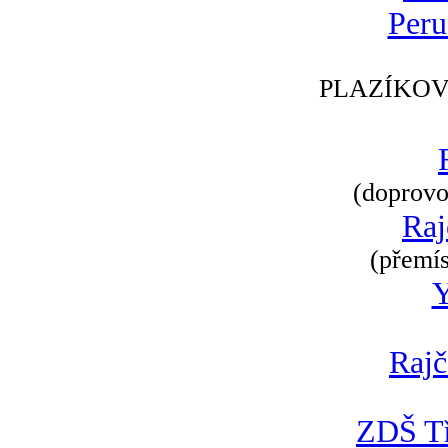
Peru
PLAZÍKOV
(doprovod
Raj
(přemís
Rajč
ZDŠ Tř