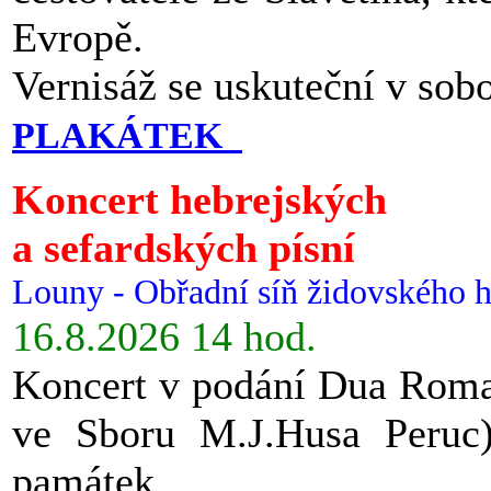
Evropě.
Vernisáž se uskuteční v sob
PLAKÁTEK
Koncert hebrejských
a sefardských písní
Louny - Obřadní síň židovského h
16.8.2026 14 hod.
Koncert v podání Dua Roman
ve Sboru M.J.Husa Peruc
památek.