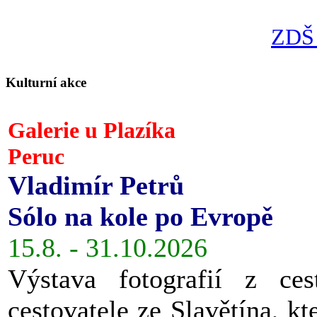
ZDŠ 
Kulturní akce
Galerie u Plazíka
Peruc
Vladimír Petrů
Sólo na kole po Evropě
15.8. - 31.10.2026
Výstava fotografií z ces
cestovatele ze Slavětína, kt