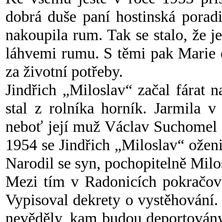
dobrá duše paní hostinská porad
nakoupila rum. Tak se stalo, že
láhvemi rumu. S těmi pak Marie 
za životní potřeby.
Jindřich „Miloslav“ začal fárat 
stal z rolníka horník. Jarmila 
neboť její muž Václav Suchomel t
1954 se Jindřich „Miloslav“ oženi
Narodil se syn, pochopitelně Milos
Mezi tím v Radonicích pokračova
Vypisoval dekrety o vystěhování.
nevěděly, kam budou deportovány