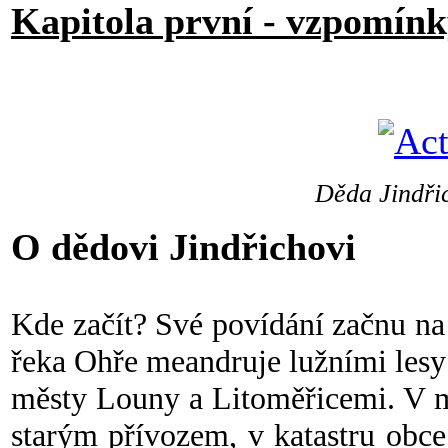
Kapitola první - vzpomínk
Děda Jindřic
O dědovi Jindřichovi
Kde začít? Své povídání začnu na 
řeka Ohře meandruje lužními lesy
městy Louny a Litoměřicemi. V mí
starým přívozem, v katastru obce