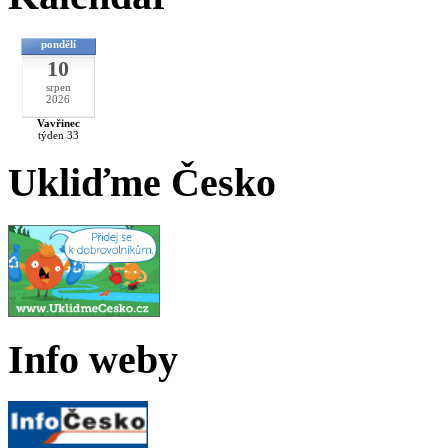
pondělí
10
srpen
2026
Vavřinec
týden 33
Ukliďme Česko
Info weby