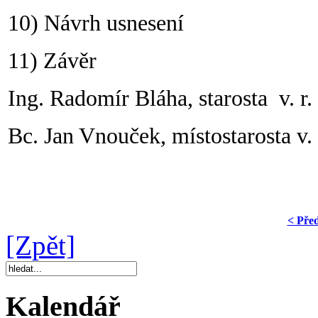
10) Návrh usnesení
11) Závěr
Ing. Radomír Bláha,
starosta v. r.
Bc. Jan Vnouček, místostarosta v. 
< Pře
[Zpět]
Kalendář