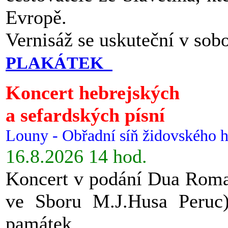
Evropě.
Vernisáž se uskuteční v sob
PLAKÁTEK
Koncert hebrejských
a sefardských písní
Louny - Obřadní síň židovského h
16.8.2026 14 hod.
Koncert v podání Dua Roman
ve Sboru M.J.Husa Peruc
památek.