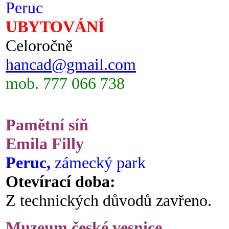
Peruc
UBYTOVÁNÍ
Celoročně
hancad@gmail.com
mob. 777 066 738
Pamětní síň
Emila Filly
Peruc,
zámecký park
Otevírací doba:
Z technických důvodů zavřeno.
Muzeum české vesnice