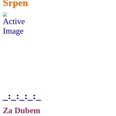
Srpen
_:_:_:_:_
Za Dubem