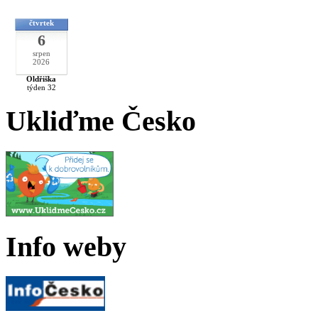
čtvrtek
6
srpen
2026
Oldřiška
týden 32
Ukliďme Česko
Info weby