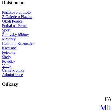
Další menu
Plazíkovo digifoto
Z Galerie u Plazíka
Okolí Peruce
Fotbal na Peruci
Sport
Židovský hřbitov
Motorky
Galerie u Kozorožce
Křesťané
Fejetony
Školy
Povídky
Volby
Černá kronika
Administrace
Odkazy
F
Mir