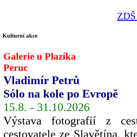
ZDŠ 
Kulturní akce
Galerie u Plazíka
Peruc
Vladimír Petrů
Sólo na kole po Evropě
15.8. - 31.10.2026
Výstava fotografií z ces
cestovatele ze Slavětína, kt