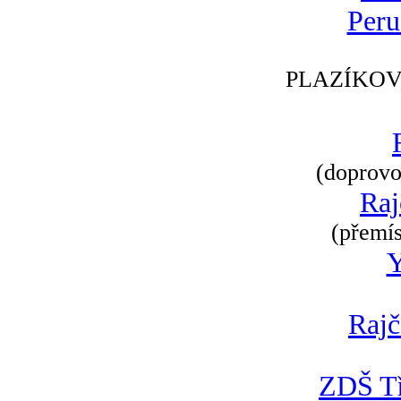
Peru
PLAZÍKOV
(doprovod
Raj
(přemís
Rajč
ZDŠ Tř