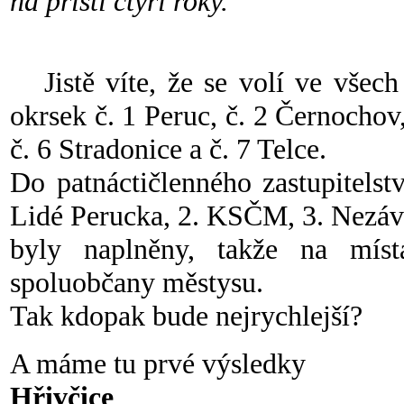
na příští čtyři roky.
Jistě víte, že se volí ve všech
okrsek č. 1 Peruc, č. 2 Černochov,
č. 6 Stradonice a č. 7 Telce.
Do patnáctičlenného zastupitelst
Lidé Perucka, 2. KSČM, 3. Nezáv
byly naplněny, takže na míst
spoluobčany městysu.
Tak kdopak bude nejrychlejší?
A máme tu prvé výsledky
Hřivčice