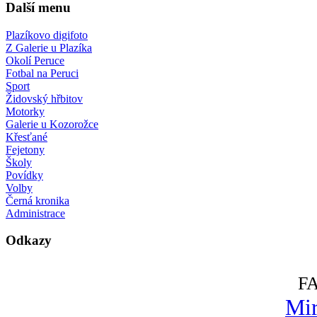
Další menu
Plazíkovo digifoto
Z Galerie u Plazíka
Okolí Peruce
Fotbal na Peruci
Sport
Židovský hřbitov
Motorky
Galerie u Kozorožce
Křesťané
Fejetony
Školy
Povídky
Volby
Černá kronika
Administrace
Odkazy
F
Mir