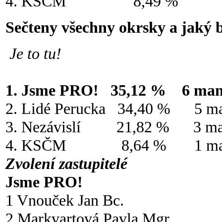
4. KSČM 8,49 %
Sečteny všechny okrsky a jaký 
Je to tu!
1. Jsme PRO! 35,12 % 6 man
2. Lidé Perucka 34,40 % 5 ma
3. Nezávislí 21,82 % 3 ma
4. KSČM 8,64 % 1 man
Zvolení zastupitelé
Jsme PRO!
1 Vnouček Jan Bc.
2 Markvartová Pavla Mgr.