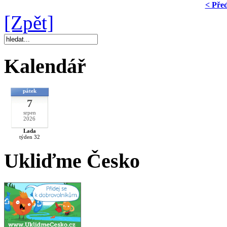
< Pře
[Zpět]
Kalendář
pátek
7
srpen
2026
Lada
týden 32
Ukliďme Česko