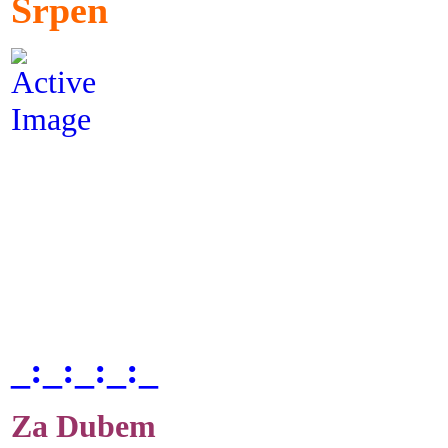
Srpen
_:_:_:_:_
Za Dubem