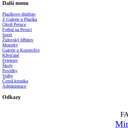
Další menu
Plazíkovo digifoto
Z Galerie u Plazíka
Okolí Peruce
Fotbal na Peruci
Sport
Židovský hřbitov
Motorky
Galerie u Kozorožce
Křesťané
Fejetony
Školy
Povídky
Volby
Černá kronika
Administrace
Odkazy
F
Mir