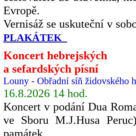
Evropě.
Vernisáž se uskuteční v sob
PLAKÁTEK
Koncert hebrejských
a sefardských písní
Louny - Obřadní síň židovského h
16.8.2026 14 hod.
Koncert v podání Dua Roman
ve Sboru M.J.Husa Peruc
památek.