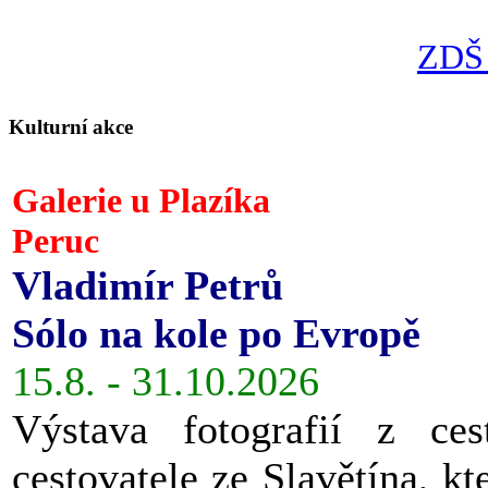
ZDŠ 
Kulturní akce
Galerie u Plazíka
Peruc
Vladimír Petrů
Sólo na kole po Evropě
15.8. - 31.10.2026
Výstava fotografií z ces
cestovatele ze Slavětína, kt