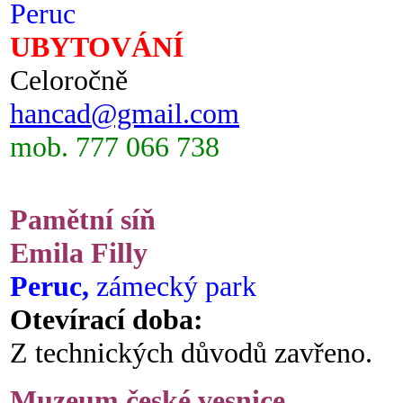
Peruc
UBYTOVÁNÍ
Celoročně
hancad@gmail.com
mob. 777 066 738
Pamětní síň
Emila Filly
Peruc,
zámecký park
Otevírací doba:
Z technických důvodů zavřeno.
Muzeum české vesnice