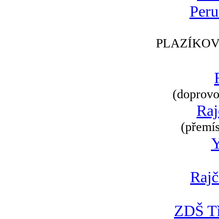
Peru
PLAZÍKOV
(doprovod
Raj
(přemís
Rajč
ZDŠ Tř