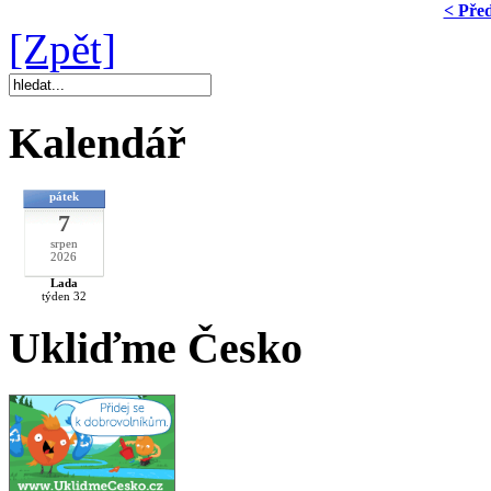
< Pře
[Zpět]
Kalendář
pátek
7
srpen
2026
Lada
týden 32
Ukliďme Česko