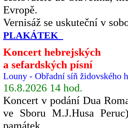
Evropě.
Vernisáž se uskuteční v sob
PLAKÁTEK
Koncert hebrejských
a sefardských písní
Louny - Obřadní síň židovského h
16.8.2026 14 hod.
Koncert v podání Dua Roman
ve Sboru M.J.Husa Peruc
památek.