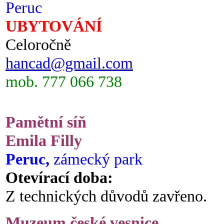
Peruc
UBYTOVÁNÍ
Celoročně
hancad@gmail.com
mob. 777 066 738
Pamětní síň
Emila Filly
Peruc,
zámecký park
Otevírací doba:
Z technických důvodů zavřeno.
Muzeum české vesnice