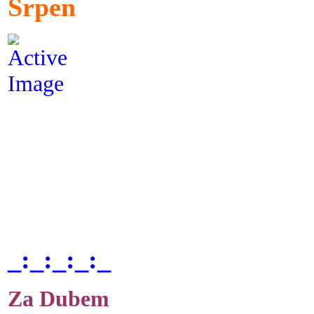
Srpen
_:_:_:_:_
Za Dubem