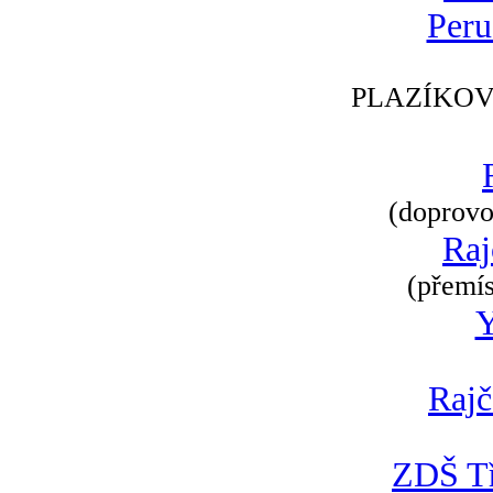
Peru
PLAZÍKOV
(doprovod
Raj
(přemís
Rajč
ZDŠ Tř