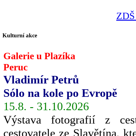
ZDŠ 
Kulturní akce
Galerie u Plazíka
Peruc
Vladimír Petrů
Sólo na kole po Evropě
15.8. - 31.10.2026
Výstava fotografií z ces
cestovatele ze Slavětína, kt