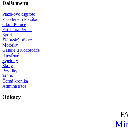
Další menu
Plazíkovo digifoto
Z Galerie u Plazíka
Okolí Peruce
Fotbal na Peruci
Sport
Židovský hřbitov
Motorky
Galerie u Kozorožce
Křesťané
Fejetony
Školy
Povídky
Volby
Černá kronika
Administrace
Odkazy
F
Mir