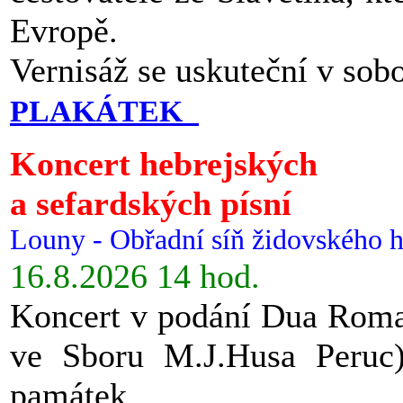
Evropě.
Vernisáž se uskuteční v sob
PLAKÁTEK
Koncert hebrejských
a sefardských písní
Louny - Obřadní síň židovského h
16.8.2026 14 hod.
Koncert v podání Dua Roman
ve Sboru M.J.Husa Peruc
památek.