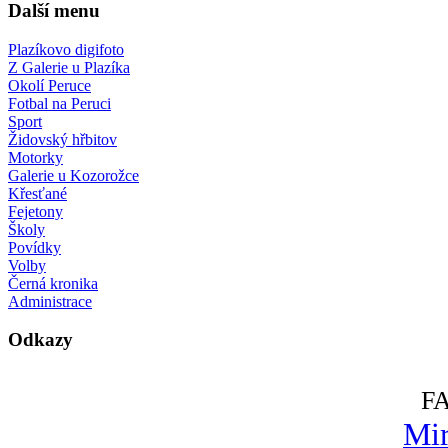
Další menu
Plazíkovo digifoto
Z Galerie u Plazíka
Okolí Peruce
Fotbal na Peruci
Sport
Židovský hřbitov
Motorky
Galerie u Kozorožce
Křesťané
Fejetony
Školy
Povídky
Volby
Černá kronika
Administrace
Odkazy
F
Mir