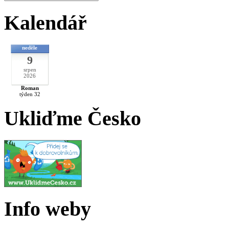
Kalendář
neděle
9
srpen
2026
Roman
týden 32
Ukliďme Česko
Info weby