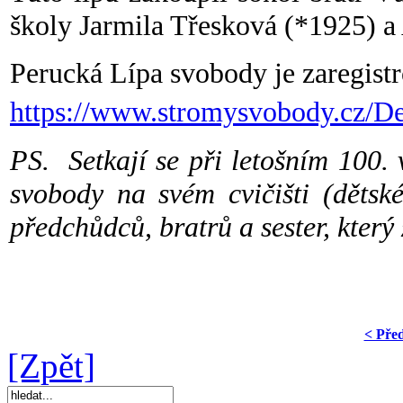
školy Jarmila Třesková (*1925) a
Perucká Lípa svobody je zaregist
https://www.stromysvobody.cz/D
PS. Setkají se při letošním 100. 
svobody na svém cvičišti (dětsk
předchůdců, bratrů a sester, který
< Pře
[Zpět]