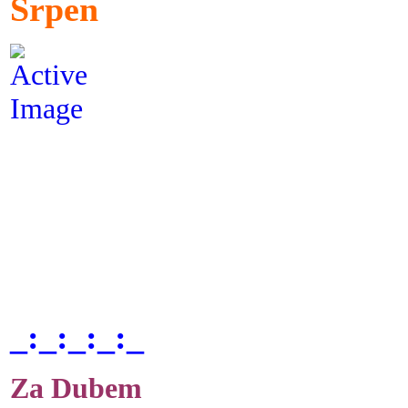
Srpen
_:_:_:_:_
Za Dubem