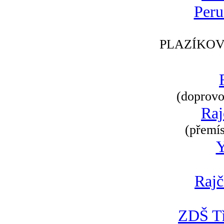
Peru
PLAZÍKOV
(doprovod
Raj
(přemís
Rajč
ZDŠ Tř