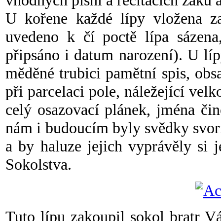
vhodných písní a recitacích žáků a
U kořene každé lípy vložena za
uvedeno k čí poctě lípa sázena
připsáno i datum narození). U l
měděné trubici pamětní spis, ob
při parcelaci pole, náležející vel
celý osazovací plánek, jména čin
nám i budoucím byly svědky svorno
a by haluze jejich vyprávěly si 
Sokolstva.
Tuto lípu zakoupil sokol bratr V