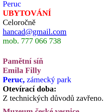
Peruc
UBYTOVÁNÍ
Celoročně
hancad@gmail.com
mob. 777 066 738
Pamětní síň
Emila Filly
Peruc,
zámecký park
Otevírací doba:
Z technických důvodů zavřeno.
Muzeum české vesnice