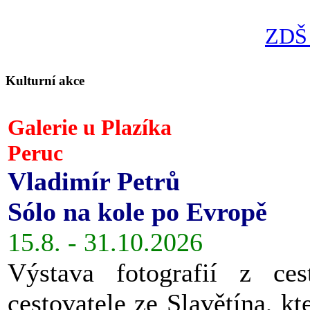
ZDŠ 
Kulturní akce
Galerie u Plazíka
Peruc
Vladimír Petrů
Sólo na kole po Evropě
15.8. - 31.10.2026
Výstava fotografií z ces
cestovatele ze Slavětína, kt