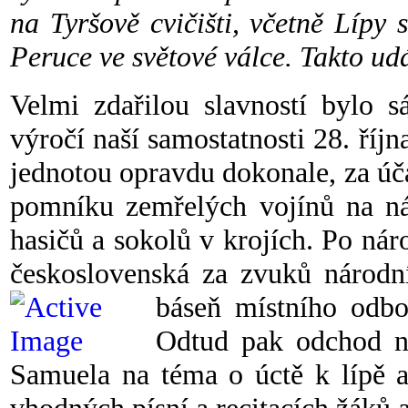
na Tyršově cvičišti, včetně Lípy
Peruce ve světové válce. Takto ud
Velmi zdařilou slavností bylo s
výročí naší samostatnosti 28. říj
jednotou opravdu dokonale, za úča
pomníku zemřelých vojínů na nám
hasičů a sokolů v krojích. Po nár
československá za zvuků národn
báseň místního odbo
Odtud pak odchod na 
Samuela na téma o úctě k lípě 