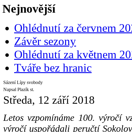
Nejnovější
Ohlédnutí za červnem 2
Závěr sezony
Ohlédnutí za květnem 2
Tváře bez hranic
Sázení Lípy svobody
Napsal Plazík st.
Středa, 12 září 2018
Letos vzpomínáme 100. výročí vzn
výročí uspořádali peručtí Sokolové