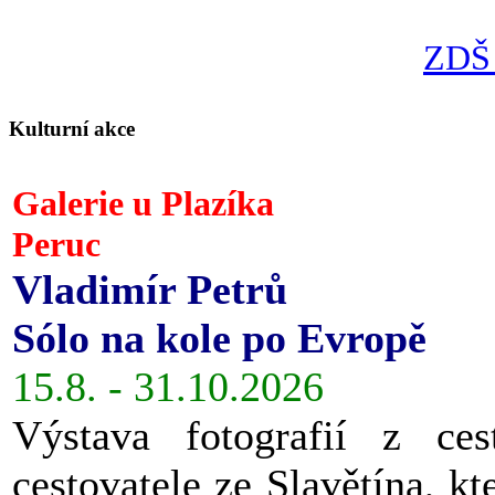
ZDŠ 
Kulturní akce
Galerie u Plazíka
Peruc
Vladimír Petrů
Sólo na kole po Evropě
15.8. - 31.10.2026
Výstava fotografií z ces
cestovatele ze Slavětína, kt