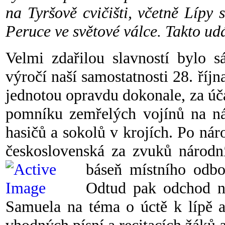
na Tyršově cvičišti, včetně Lípy
Peruce ve světové válce. Takto ud
Velmi zdařilou slavností bylo s
výročí naší samostatnosti 28. říj
jednotou opravdu dokonale, za úča
pomníku zemřelých vojínů na nám
hasičů a sokolů v krojích. Po nár
československá za zvuků národn
báseň místního odbo
Odtud pak odchod na 
Samuela na téma o úctě k lípě 