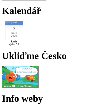
Kalendář
pátek
7
srpen
2026
Lada
týden 32
Ukliďme Česko
Info weby