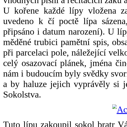
vhodných písní a recitacích žáků a
U kořene každé lípy vložena za
uvedeno k čí poctě lípa sázena
připsáno i datum narození). U l
měděné trubici pamětní spis, ob
při parcelaci pole, náležející vel
celý osazovací plánek, jména čin
nám i budoucím byly svědky svorno
a by haluze jejich vyprávěly si 
Sokolstva.
Tuto lípu zakoupil sokol bratr V