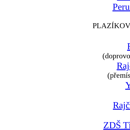
Peru
PLAZÍKOV
(doprovod
Raj
(přemís
Rajč
ZDŠ Tř