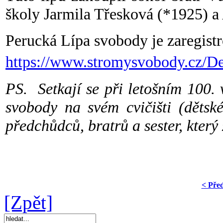
školy Jarmila Třesková (*1925) a
Perucká Lípa svobody je zaregist
https://www.stromysvobody.cz/D
PS. Setkají se při letošním 100. 
svobody na svém cvičišti (dětsk
předchůdců, bratrů a sester, který
< Pře
[Zpět]