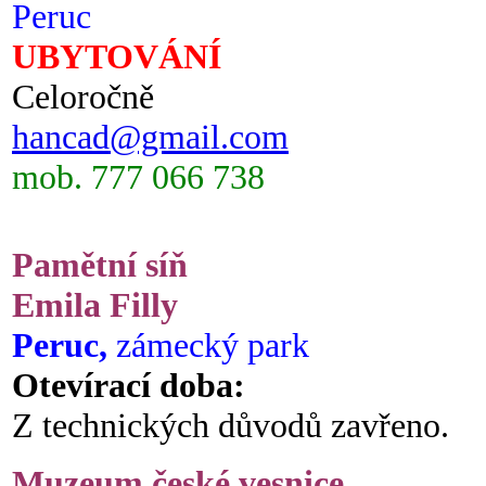
Peruc
UBYTOVÁNÍ
Celoročně
hancad@gmail.com
mob. 777 066 738
Pamětní síň
Emila Filly
Peruc,
zámecký park
Otevírací doba:
Z technických důvodů zavřeno.
Muzeum české vesnice