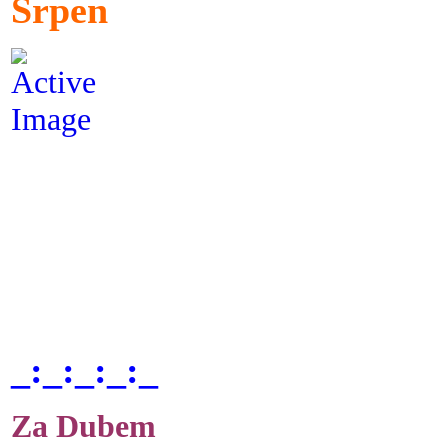
Srpen
_:_:_:_:_
Za Dubem