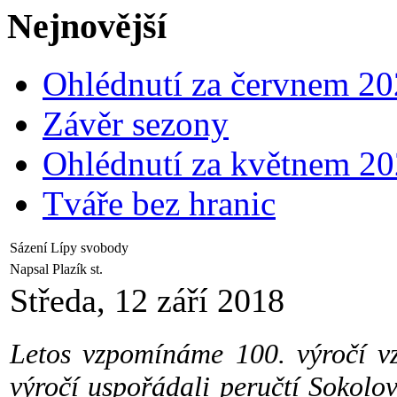
Nejnovější
Ohlédnutí za červnem 2
Závěr sezony
Ohlédnutí za květnem 2
Tváře bez hranic
Sázení Lípy svobody
Napsal Plazík st.
Středa, 12 září 2018
Letos vzpomínáme 100. výročí vzn
výročí uspořádali peručtí Sokolové