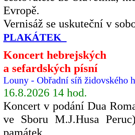
Evropě.
Vernisáž se uskuteční v sob
PLAKÁTEK
Koncert hebrejských
a sefardských písní
Louny - Obřadní síň židovského h
16.8.2026 14 hod.
Koncert v podání Dua Roman
ve Sboru M.J.Husa Peruc
památek.