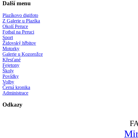
Další menu
Plazíkovo digifoto
Z Galerie u Plazíka
Okolí Peruce
Fotbal na Peruci
Sport
Židovský hřbitov
Motorky
Galerie u Kozorožce
Křesťané
Fejetony
Školy
Povídky
Volby
Černá kronika
Administrace
Odkazy
F
Mir