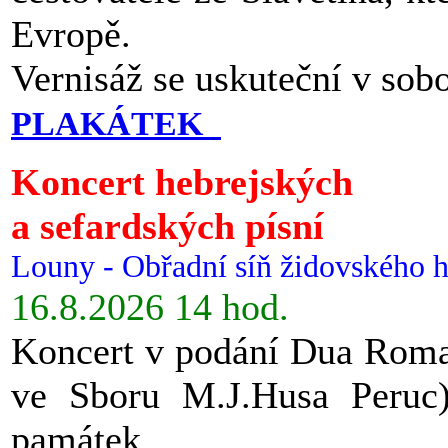
Evropě.
Vernisáž se uskuteční v sob
PLAKÁTEK
Koncert hebrejských
a sefardských písní
Louny - Obřadní síň židovského h
16.8.2026 14 hod.
Koncert v podání Dua Roman
ve Sboru M.J.Husa Peruc
památek.