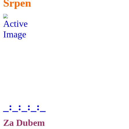
Srpen
_:_:_:_:_
Za Dubem