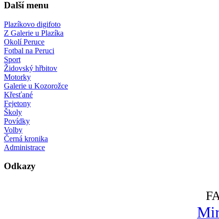
Další menu
Plazíkovo digifoto
Z Galerie u Plazíka
Okolí Peruce
Fotbal na Peruci
Sport
Židovský hřbitov
Motorky
Galerie u Kozorožce
Křesťané
Fejetony
Školy
Povídky
Volby
Černá kronika
Administrace
Odkazy
F
Mir