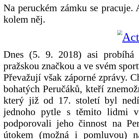
Na peruckém zámku se pracuje. Al
kolem něj.
Dnes (5. 9. 2018) asi probíhá 
pražskou značkou a ve svém sporťák
Převažují však záporné zprávy. Ch
bohatých Peručáků, kteří znemož
který již od 17. století byl ned
jednoho pytle s těmito lidmi v
podporovali jeho činnost na Per
útokem (možná i pomluvou) na