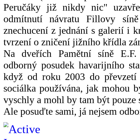
Peručáky již nikdy nic" uzavře
odmítnutí návratu Fillovy sí
znechucení z jednání s galerií i 
tvrzení o zničení jižního křídla z
Na dveřích Pamětní síně E.F. 
odborný posudek havarijního st
když od roku 2003 do převzetí
sociálka používána, jak mohou bý
vyschly a mohl by tam být pouze 
Ale posuďte sami, já nejsem odbor