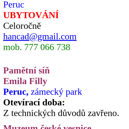
Peruc
UBYTOVÁNÍ
Celoročně
hancad@gmail.com
mob. 777 066 738
Pamětní síň
Emila Filly
Peruc,
zámecký park
Otevírací doba:
Z technických důvodů zavřeno.
Muzeum české vesnice