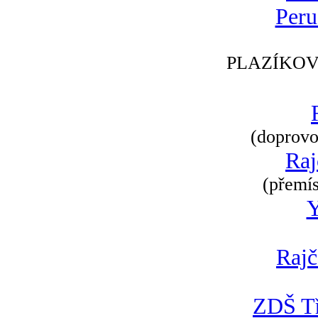
Peru
PLAZÍKOV
(doprovod
Raj
(přemís
Rajč
ZDŠ Tř