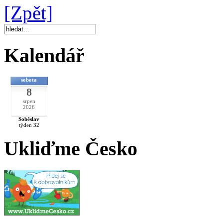
[Zpět]
Kalendář
sobota
8
srpen
2026
Soběslav
týden 32
Ukliďme Česko