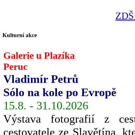
ZDŠ 
Kulturní akce
Galerie u Plazíka
Peruc
Vladimír Petrů
Sólo na kole po Evropě
15.8. - 31.10.2026
Výstava fotografií z ces
cestovatele ze Slavětína, kt