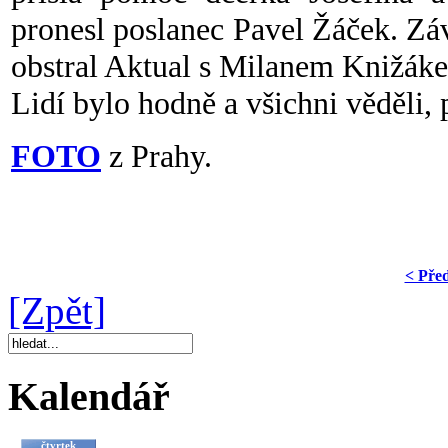
pronesl poslanec Pavel Žáček. Z
obstral Aktual s Milanem Knižák
Lidí bylo hodně a všichni věděli, 
FOTO
z Prahy.
< Pře
[Zpět]
Kalendář
čtvrtek