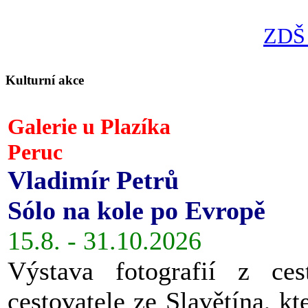
ZDŠ 
Kulturní akce
Galerie u Plazíka
Peruc
Vladimír Petrů
Sólo na kole po Evropě
15.8. - 31.10.2026
Výstava fotografií z ces
cestovatele ze Slavětína, kt