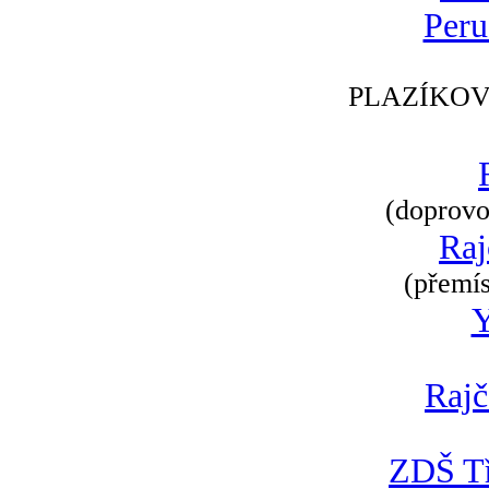
Peru
PLAZÍKOV
(doprovod
Raj
(přemís
Rajč
ZDŠ Tř