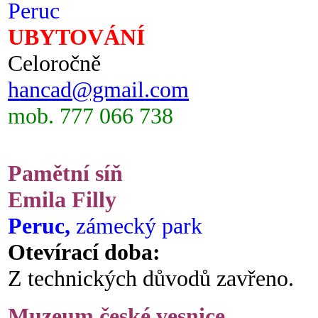
Peruc
UBYTOVÁNÍ
Celoročně
hancad@gmail.com
mob. 777 066 738
Pamětní síň
Emila Filly
Peruc,
zámecký park
Otevírací doba:
Z technických důvodů zavřeno.
Muzeum české vesnice