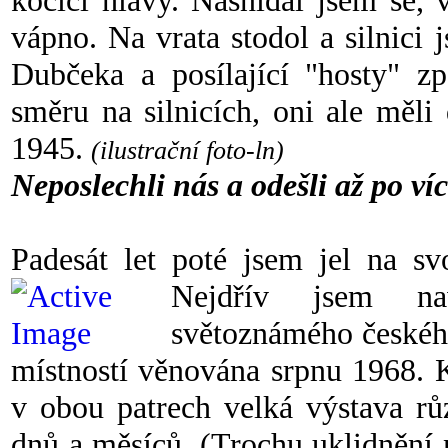
kočičí hlavy. Nasnídal jsem se, 
vápno. Na vrata stodol a silnici
Dubčeka a posílající "hosty" zp
směru na silnicích, oni ale měli
1945.
(ilustrační foto-ln)
Neposlechli nás a odešli až po víc
Padesát let poté jsem jel na svo
Nejdřív
jsem nav
světoznámého českéh
místností věnována srpnu 1968. 
v obou patrech velká výstava rů
dnů a měsíců. (Trochu uklidnění 