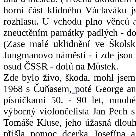
horní část klidného Václaváku 
rozhlasu. U vchodu plno věnců a
zneuctěním památky padlých - dop
(Zase malé uklidnění ve Školsk
Jungmanovo náměstí - i zde jsou p
osud ČSSR - dolů na Můstek.
Zde bylo živo, škoda, mohl jsem 
1968 s Čuňasem,
poté George a
písničkami 50. - 90 let, mnoh
výborný violončelista Jan Pech s
Tomáše Kluse, jeho úžasná dlouh
přišla pomoc dcerka Josefína 