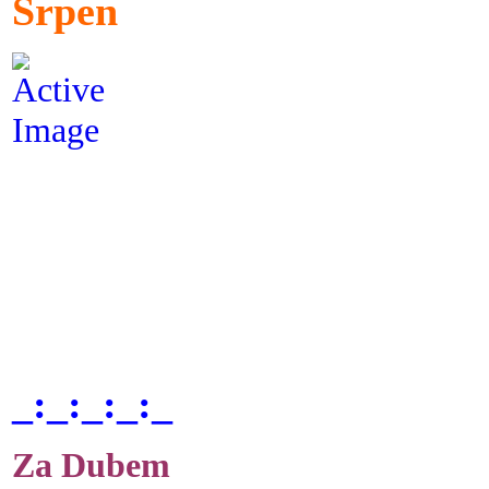
Srpen
_:_:_:_:_
Za Dubem