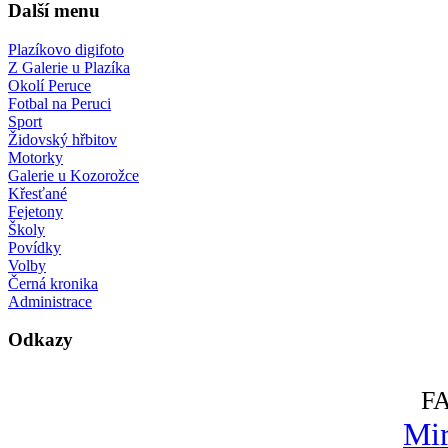
Další menu
Plazíkovo digifoto
Z Galerie u Plazíka
Okolí Peruce
Fotbal na Peruci
Sport
Židovský hřbitov
Motorky
Galerie u Kozorožce
Křesťané
Fejetony
Školy
Povídky
Volby
Černá kronika
Administrace
Odkazy
F
Mir