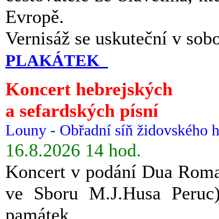
Evropě.
Vernisáž se uskuteční v sob
PLAKÁTEK
Koncert hebrejských
a sefardských písní
Louny - Obřadní síň židovského h
16.8.2026 14 hod.
Koncert v podání Dua Roman
ve Sboru M.J.Husa Peruc
památek.